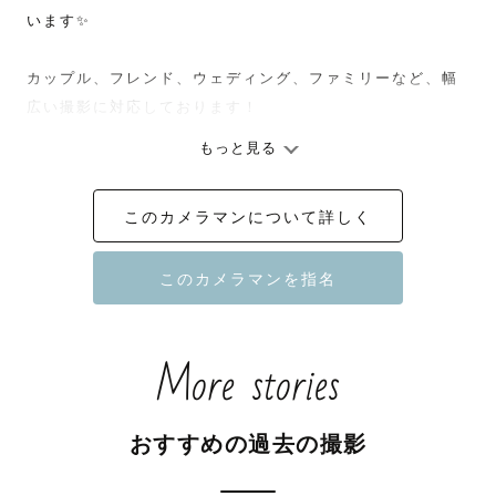
います✨

カップル、フレンド、ウェディング、ファミリーなど、幅
広い撮影に対応しております！

もっと見る
ゲスト様の理想に近づけるために、事前に、また、撮影中
にも、ご相談しながらしっかりと進めてまいります👍

このカメラマンについて詳しく
撮りたいイメージなどありましたら、気兼ねなくご相談く
ださい！

一緒にどんな写真がいいか考えていきましょう✨

「SNSでこんな写真を見つけて撮ってみたい」「撮影時に
More stories
どんな服装で行ったらいいかわからない」「撮影小物を使
ってみたい」など、ご要望や疑問がありましたら、なんで
も相談ください！

おすすめの過去の撮影
あなたの理想の写真に近づけるために、一緒に考えます📷

そして当日は、ゲスト様がリラックスして撮影出来るよ