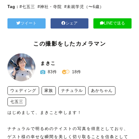
Tag：
#七五三
#神社・寺院
#未就学児（〜6歳）
ツイート
シェア
LINEで送る
この撮影をしたカメラマン
まきこ
83件
18件
ウェディング
家族
ナチュラル
あかちゃん
七五三
はじめまして、まきこと申します！

ナチュラルで明るめのテイストの写真を得意としており、
ゲスト様の幸せな瞬間を美しく切り取ることを信条として