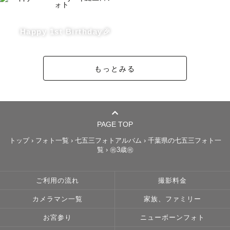
・紙風船

など✨
Happy 1st Birthday🎉
もっとみる
PAGE TOP
トップ
›
フォト一覧
›
七五三フォトアルバム
›
千葉県の七五三フォト一
覧
›
㊗️3歳㊗️
ご利用の流れ
撮影料金
カメラマン一覧
家族、ファミリー
お宮参り
ニューボーンフォト