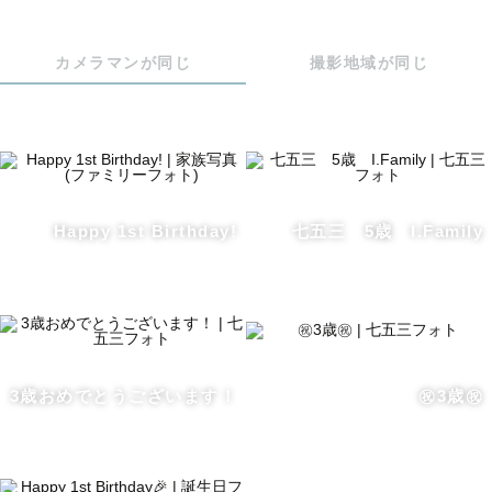
う、楽しくお話ししながら、共に写真を創り上げてまいり
ます！

カメラマンが同じ
撮影地域が同じ
撮影小物を使った撮影も得意です！

持っている撮影小物:

・ドライフラワーブーケ（オレンジ）

・黒板

・小指につける「Love」の赤い糸

Happy 1st Birthday!
七五三 5歳 I.Family
・カチンコ

・フォトフレーム（四角&指輪）

・イニシャルボックス

・チェキ

・トイカメラ

・フラッグガーランド

3歳おめでとうございます！
㊗️3歳㊗️
・音の出るアンパンマン

・シャボン玉ガン

・和傘
