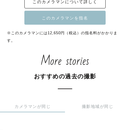
このカメラマンについて詳しく
ます。

＝＝＝＝＝＝＝＝＝＝＝＝＝＝＝＝＝＝＝＝

初めまして！フリーランスカメラマンの、makiです。

※このカメラマンには12,650円（税込）の指名料がかかりま
カメラマン歴9年。

す。
ニューボーンに始まり、あっという間に七五三、第二子誕
生など

More stories
多くのご家族様の成長やお祝いを見守らせていただいてい
ます。

おすすめの過去の撮影
【今この瞬間の幸せを いつかの未来へ。】

高校時代一眼レフカメラでの撮影の楽しさを知り、大学で
カメラマンが同じ
撮影地域が同じ
写真を学び、

卒業頃から写真で「幸せをカタチに残す」ことがしたいと
考え今に至ります.
