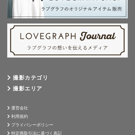
スタジオアルバイトにて祝い着の掛け方、各年齢のお子様
の着付けを習得。

祝い着をかけるお手伝いはもちろん、元気いっぱいで着崩
れが心配な場合もお任せください。

人見知りがあるお子さんを持つ親御さんからも「子どもが
すぐに慣れていた」「笑顔の写真も多かった」とご感想を
いただいています！

ご親族が集まる機会になりやすい撮影の場でもあるため、

お子様はもちろん大人の方の負担が少なく済むよう特にス
ムーズな撮影を心がけています。

撮影カテゴリ
撮影エリア
：

運営会社
【地域と交通費について】神奈川出身/大阪在住

利用規約
関西：大阪(京都・兵庫)

プライバシーポリシー
◎現在の基本的な活動範囲はこちらです。

特定商取引法に基づく表記