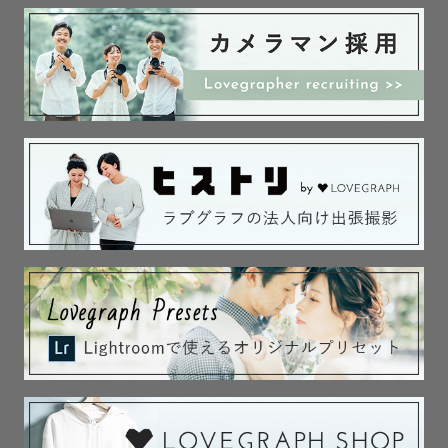
ニューボーン撮影前に、おふたりの最後のカップルフォト
を

そして初めてのファミリーフォトを撮影しませんか？

妊娠期間は嬉しさや喜びのほかに、

計り知れない不安や辛さも同時にくるものだとたくさんの
ママさんから聞いています。

だからこそ、撮影を通して、赤ちゃんを迎える準備をする
時間にしませんか？

赤ちゃんが産まれてくる前のおふたりの姿、ご家族の姿、
丁寧に切り取らせて頂きます◎

◆お宮参り・七五三
