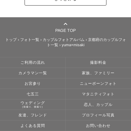
　スタンダードプランに指名料がかかります。

　🆕2026年7月よりアートニューボーンプランにも指名料
がつくことになりました。

　　7月中はお試し価格になっています。

PAGE TOP
　指名料は変動があります あらかじめご了承ください

トップ
›
フォト一覧
›
カップルフォトアルバム
›
京都府のカップルフォ
ト一覧
›
yuma×misaki
ご利用の流れ
撮影料金
【各撮影について】

カメラマン一覧
家族、ファミリー
◆ニューボーンフォト🍼

お宮参り
ニューボーンフォト
七五三
マタニティフォト
「十月十日 そして 出産﻿　母への 感謝を込めて。」

ウェディング
恋人、カップル
産まれる前からたくさんの愛情を注ぎ、育て、そして命を
(前撮り、後撮り)
かけての出産。

友達、フレンド
プロフィール写真
産まれてからも休むことなく愛情を注ぐお母さんへの、束
よくある質問
お問い合わせ
の間の休息に、そしてご褒美に。
