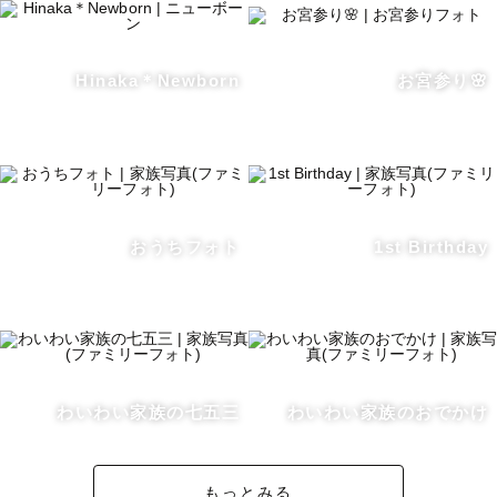
┈┈┈┈┈┈┈┈┈┈┈┈┈┈┈┈┈┈┈┈┈┈┈┈┈┈

10年後・20年後に見返してあたたかな気持ちになる、そう
Hinaka＊Newborn
お宮参り🌸
いう写真を届けたい。

そんな気持ちでカメラマンをしています。

幸せな瞬間

大切な想い出

何気ない日常

おうちフォト
1st Birthday
皆様の 皆様らしい幸せを、カタチに。

┈┈┈┈┈┈┈┈┈┈┈┈┈┈┈┈┈┈┈┈┈┈┈┈┈┈

ぜひ、皆様の大切な瞬間を切り取り形に残すお手伝いをさ
せてください💐

わいわい家族の七五三
わいわい家族のおでかけ
もっとみる
💠社内上位10％TOPカメラマン 
