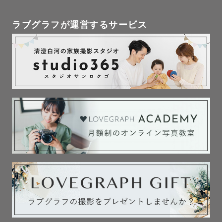
あっという間に成長していくお子様の﻿ 最初の1枚を

この時しか残せない1枚を　ぜひ、撮らせてください。

ラブグラフが運営するサービス
✏︎Lovegraph認定アートニューボーンカメラマン

✏︎外部ワークショップ認定アートニューボーンカメラマン

＊ラブグラフのアートニューボーンフォトプランでは、

撮影時間が2時間となるのでその中で完了できるよう アー
トカットを2ポーズまでとしています

（3ポーズ以上をご希望の場合は時間延長プランにてご対応
させていただきます）

＊ラブグラフのアートニューボーンフォトプランは、ナチ
ュラルカットを含むお届けとなります

　気になることは公式LINEより気軽にお尋ねください

◆マタニティフォト🤰
