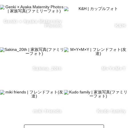
Genki × Ayaka Maternity
Photos
K&H
Sakina_20th
M×Y×M×Y
miki friends
Kudo family