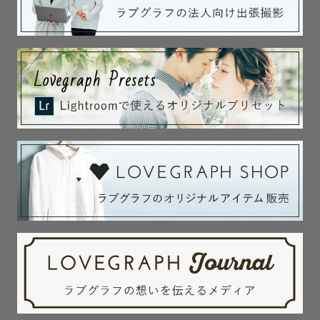
の変化を逃さず撮影いたします。

子どもが好きと言うこともあり、子供と仲良くなるのが得
意です。七五三やお宮参りの撮影もお任せください。ゲス
ト様ご自宅の撮影もご対応いたします☺︎

お子さまの体調や機嫌に合わせて臨機応変に撮影いたしま
すので、少しでも気になることがございましたらご相談く
ださい。

🌿公園や自然🌿

「逆光や緑を生かした撮影をいたします 」

季節に合わせてイメージを一緒にご相談しながら、ナチュ
ラルな雰囲気で撮影いたします。自然特有の緑に優しい雰