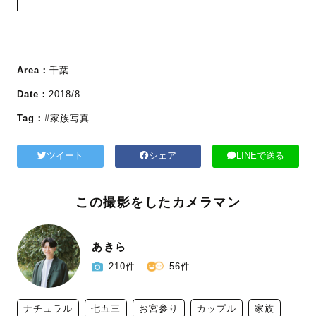
_
Area：
千葉
Date：
2018/8
Tag：
#家族写真
ツイート
シェア
LINEで送る
この撮影をしたカメラマン
あきら
210件
56件
ナチュラル
七五三
お宮参り
カップル
家族