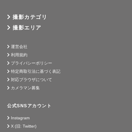
囲気をそえて、その日の1日を余すところなく撮影いたしま
す。☺︎

撮影カテゴリ
撮影エリア
広い空間を生かし、普段のデートや遊びのようにゆったり
とした雰囲気で小道具なども使いながらさまざまな写真を
撮影いたします。

運営会社
利用規約
※基本的に小道具はゲスト様持参でお願いいたします。一
プライバシーポリシー
部アイテムであれば僕も持っておりますのでご相談くださ
特定商取引法に基づく表記
い。

対応ブラウザについて
カメラマン募集
☕️街撮り☕️

公式SNSアカウント
Instagram
「街特有の光と影をいかした撮影をいたします 」

X (旧: Twitter)