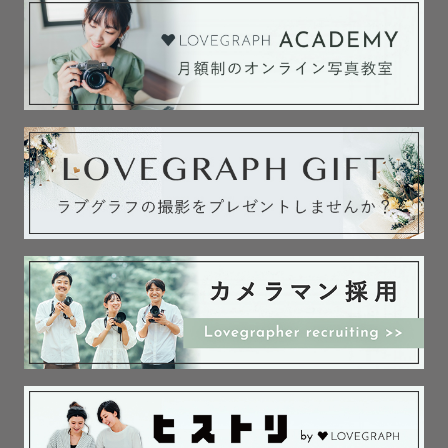
その際はテキストのご連絡と合わせて、ZOOM／Google 
meet／ビデオ通話／などもご対応いたしますのでお気軽に
ご連絡ください。

【撮影につきまして】

👶ファミリー撮影👶

「些細な気持ちの変化や表情を大切にいたします 」

七五三やお宮参りなどはお子様のご機嫌などをふまえて、
60-90分程度のスピーディーな撮影を推奨しております。

沢山シャッターを切らせていただきますので、撮影枚数
や、クオリティーの変化はございません。

緊張している瞬間や楽しい時間だけではなく、小さな表情