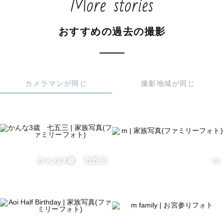
More stories
緊張している瞬間や楽しい時間だけではなく、些細な気持
おすすめの過去の撮影
ちの変化や表情を大切にしております。 

\\平均納品枚数は120枚！//

カメラマンが同じ
撮影地域が同じ
※撮影時間や天候などによっては100枚以下の納品になる
場合がございます。

かんな3歳 七五三
m
【得意な撮影】

ファミリー/七五三/お宮参り/ウェディング/街撮影/緑......
などが得意です。
