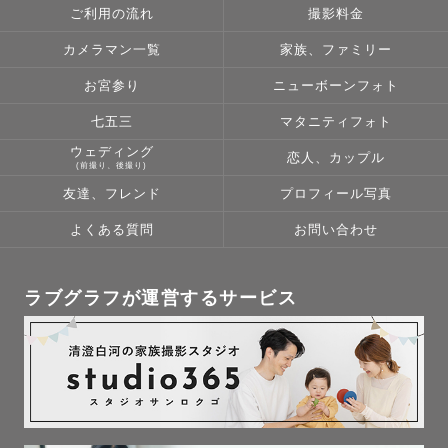
ご利用の流れ
撮影料金
カメラマン一覧
家族、ファミリー
【撮影前のご連絡につきまして】

お宮参り
ニューボーンフォト
撮影にあたりゲスト様との関係性を大切にしています。事
七五三
マタニティフォト
前にどのような撮影がしたいのか、すり合わせをさせてい
ウェディング
恋人、カップル
ただくことでゲスト様に最適な写真をお届けいたします。

(前撮り、後撮り)
友達、フレンド
プロフィール写真
大切にしているものは人それぞれ違いますから、何を大切
よくある質問
お問い合わせ
にして何を残したいのか。すり合わせの際にみなさまに合
った撮影をご提案いたします。

ラブグラフが運営するサービス
ご連絡は原則として、LINEまたはメールにて差し上げま
す。

しかし、知らないカメラマンに撮影してもらうのは少し不
安だなと思う方もいらっしゃると思います。
