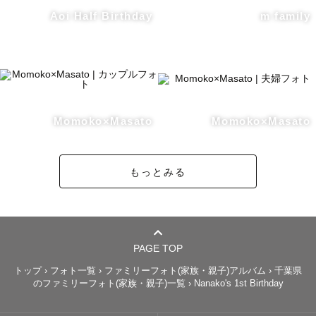
カップルフォトや、海撮影など、網羅的に撮影しておりま
Aoi Half Birthday
m family
すので、ご要望に合わせてご対応させていただきます。お
気軽にお問い合わせください☺︎

【写真のイメージ】

Momoko×Masato
Momoko×Masato
ナチュラルやフィルム風、ゆるふわなど。さまざまなテイ
もっとみる
ストの写真を、ゲスト様ひとりひとりのご要望に合わせて
丁寧にご対応しております☺︎

僕自身プライベートではフィルムカメラで撮影しているた
め、フィルム風特有のノスタルジックないわゆる「エモい
PAGE TOP
写真」と「ナチュラル」で主役を引き立てる写真を得意と
トップ
›
フォト一覧
›
ファミリーフォト(家族・親子)アルバム
›
千葉県
のファミリーフォト(家族・親子)一覧
›
Nanako's 1st Birthday
しております。
