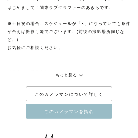
はじめまして！関東ラブグラファーのあきらです。

※土日祝の場合、スケジュールが「×」になっていても条件
が合えば撮影可能でございます。(前後の撮影場所同じな
ど。)

お気軽にご相談ください。

【あきらってこんな人】

もっと見る
「ゆるっとした日常を最高の思い出に」をコンセプトに撮
このカメラマンについて詳しく
影しております。

家族写真や雑誌、WEBメディアの撮影を中心に都内でカメ
ラマンをしております。また、雑誌やwebなど編集者とし
ても活動している経験をいかし、写真全体でみて「ストー
リーのある構成」と「1枚でも伝わる写真」を得意としてい
ます！
