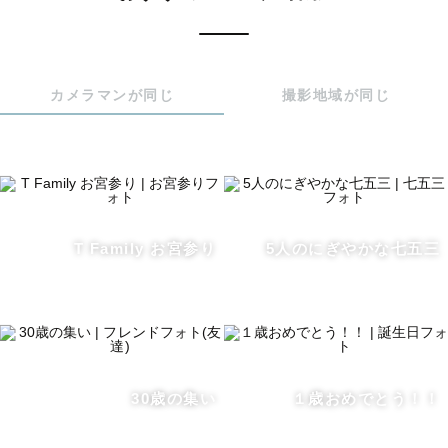
験を活かし、健康面で不安がある方も安心して自分らしい
撮影ができるようお手伝いさせていただきます！どなた様
もお気軽にご相談くださいませ。

カメラマンが同じ
撮影地域が同じ
撮られることに慣れていない方も安心してお任せくださ
い。

イメージが湧かない、わからないことだらけ…という方も
ご相談ください！

ポージングの提案などもさせていただきます。

カメラが苦手…という方もいらっしゃるかもしれません
T Family お宮参り
5人のにぎやかな七五三
が、楽しい撮影で自然な笑顔を切り取ります！

お好きなアイテムを持ち込んでの撮影も大歓迎です！！

「こんな写真を撮りたい」「こんな雰囲気が好き」などご
要望をお聞かせください。

事前に不安を拭うことで、当日は楽しむだけ！という気持
ちで撮影しましょう！

30歳の集い
１歳おめでとう！！