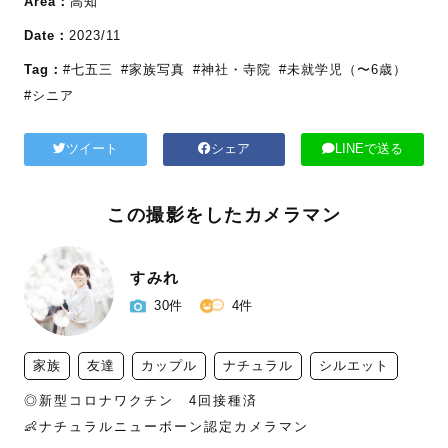
Area：
高知
Date：
2023/11
Tag：
#七五三
#家族写真
#神社・寺院
#未就学児（〜6歳）
#シニア
ツイート
シェア
LINEで送る
この撮影をしたカメラマン
すみれ
30件
4件
家族
友達
カップル
ナチュラル
シルエット
◎新型コロナワクチン　4回接種済

👶ナチュラルニューボーン認定カメラマン
