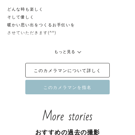
どんな時も楽しく

そして優しく

暖かい思い出をつくるお手伝いを

させていただきます(^^)

ーーーーーーーーーーーーーーーー

もっと見る
◆自己紹介◆

このカメラマンについて詳しく
◉看護師兼フォトグラファー

◉好奇心旺盛

◉大の旅好き、フットワーク軽いです🚗✈️

◉笑うこと、話すことが大好き、人と出会うことが大好きで
す

More stories
◆撮影に関して◆

看護師として、赤ちゃんや妊婦さん、ご高齢の方、難病疾
おすすめの過去の撮影
患や重度の障がいを抱える方…たくさんの方と関わった経