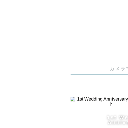
カメラ
1st W
Anniv