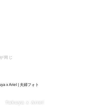
が同じ
Takuya x Ariel