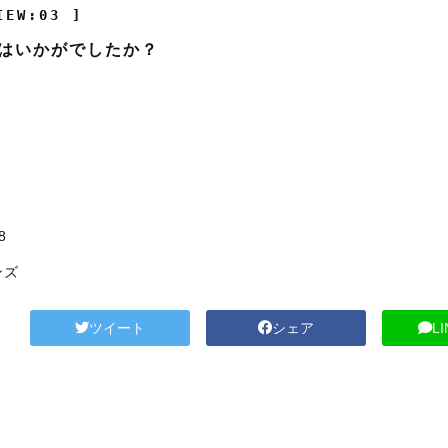
IEW:03 ]
はいかがでしたか？
8
ンズ
ツイート
シェア
L