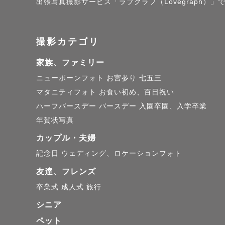
出張写真撮影サービス「ラブグラフ（Lovegraph）」で
撮影カテゴリ
家族、ファミリー
ニューボーンフォト
お宮参り
七五三
マタニティフォト
お食い初め、百日祝い
ハーフバースデー
バースデー
入園卒園、入学卒業
年賀状写真
カップル・夫婦
記念日
ウェディング、ロケーションフォト
友達、フレンズ
卒業式
成人式
旅行
シニア
ペット