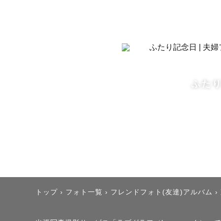
ふた
トップ
›
フォト一覧
›
フレンドフォト(友達)アルバム
›