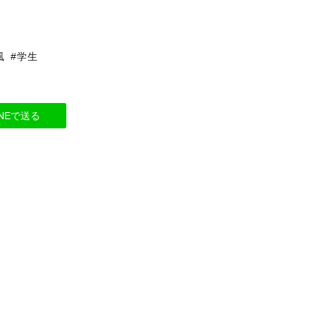
風
#学生
INEで送る