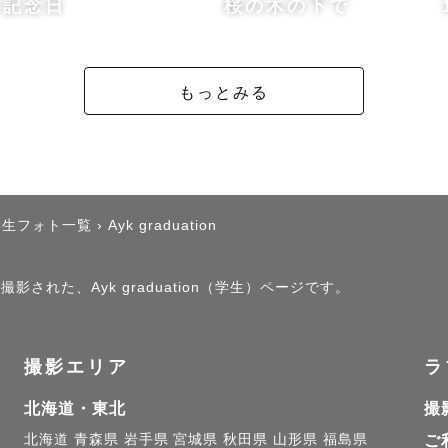
り記念日
桜の木の下で
もっとみる
学生フォト一覧
›
Ayk graduation
影された、Ayk graduation（学生）ページです。
撮影エリア
ラ
北海道・東北
撮
北海道
青森県
岩手県
宮城県
秋田県
山形県
福島県
ご