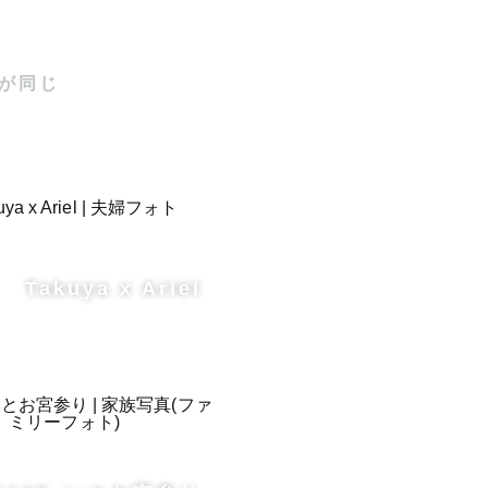
が同じ
Takuya x Ariel