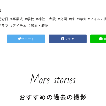
3
記念日
#卒業式
#学校
#神社・寺院
#公園
#緑
#着物
#フィルム
グラフ
#アイテム
#浴衣・着物
ツイート
シェア
L
More stories
おすすめの過去の撮影