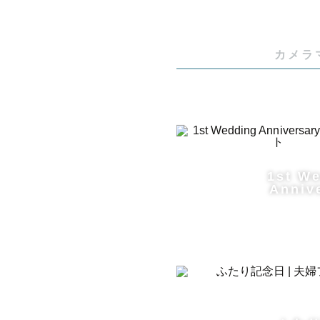
カメラ
1st W
Anniv