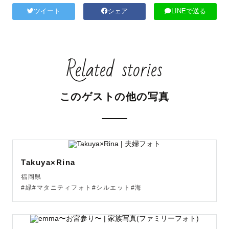
ツイート
シェア
LINEで送る
Related stories
このゲストの他の写真
Takuya×Rina
福岡県
#緑#マタニティフォト#シルエット#海