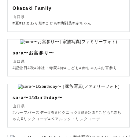
Okazaki Family
山口県
#夏#ひまわり畑#こども#幼馴染#赤ちゃん
sara〜お宮参り〜
山口県
#記念日#秋#神社・寺院#緑#こども#赤ちゃん#お宮参り
sara〜1/2birthday〜
山口県
#ハーフバースデー#春#ピクニック#緑#公園#こども#赤ち
ゃん#リンクコーデ#ペアルック・リンクコーデ