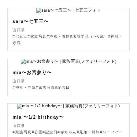
sara〜七五三〜
山口県
#七五三#家族写真#浴衣・着物#未就学児（〜6歳）#神社・
寺院
mia〜お宮参り〜
山口県
#神社・寺院#家族写真#記念日
mia 〜1/2 birthday〜
山口県
#家族写真#公園#記念日#赤ちゃん#兄弟・姉妹#ハーフバー