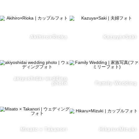
Akihiro×Rioka
Kazuya×Saki
akiyoshidai wedding
photo
Family Wedding
Misato × Takanori
Hikaru×Mizuki