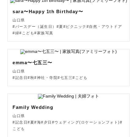
sara〜Happy 1th Birthday〜
山口県
#バースデー（誕生日）#夏#ピクニック#自然・アウトドア
#緑#こども#家族写真
emma〜七五三〜
山口県
#記念日#秋#神社・寺院#七五三#こども
Family Wedding
山口県
#記念日#夏#海#夕日#ウェディング(ロケーションフォト)#
こども