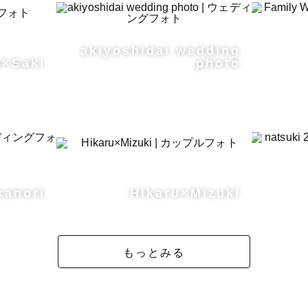
akiyoshidai wedding
a×Saki
photo
kanori
Hikaru×Mizuki
もっとみる