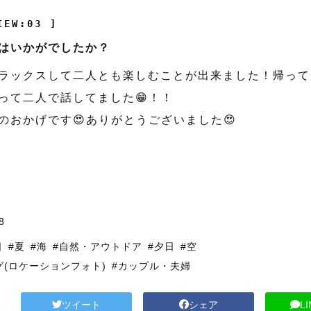
IEW:03 ]
はいかがでしたか？
ラックスして二人とも楽しむことが出来ました！帰って
って二人で話してました😁！！
のおかげです😍ありがとうございました😍
8
日
#夏
#海
#自然・アウトドア
#夕日
#空
グ(ロケーションフォト)
#カップル・夫婦
ツイート
シェア
L