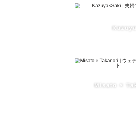
Kazuy
Misato × Ta