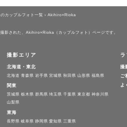
県のカップルフォト一覧
›
Akihiro×Rioka
撮影された、Akihiro×Rioka（カップルフォト）ページです。
撮影エリア
ラ
北海道・東北
撮
北海道
青森県
岩手県
宮城県
秋田県
山形県
福島県
ご
よ
関東
茨城県
栃木県
群馬県
埼玉県
千葉県
東京都
神奈川県
山梨県
東海
長野県
岐阜県
静岡県
愛知県
三重県