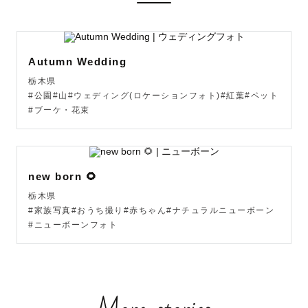
みなさんの希望に寄り添い、一緒に最高の１枚を作り上げ
ることができる存在になりたいと思っています。

Autumn Wedding
写真を撮られるのは苦手•••という不安も、ぜひお聞かせく
栃木県
ださい！

#公園#山#ウェディング(ロケーションフォト)#紅葉#ペット
ゆっくりコミュニケーションをとりながら、一緒に楽しい
#ブーケ・花束
時間を過ごしましょう。

new born 🌻
┈┈　事前打ち合わせについて　┈┈

栃木県
#家族写真#おうち撮り#赤ちゃん#ナチュラルニューボーン
#ニューボーンフォト
「写真を撮ってもらいたいけれど、どうすれば良いのか分
からない」

という方にもご安心していただけるよう、ご希望の方には
事前の打ち合わせを丁寧にさせていただきます。
