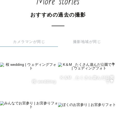
More stories
※撮影前にオンライン（zoomやLINEテレビ電話など）で
顔合わせをすることも可能です。

おすすめの過去の撮影
不安を少なくして、笑顔の撮影日を迎えていただきたいと
思います🙆‍♀️

カメラマンが同じ
撮影地域が同じ
【わたしについて】

茨城県生まれ、宇都宮市在住の北関東民

K＆M _たくさん遊んだ公園
自然と旅行と食べることが好き。

桜 wedding
で💐
お子さまからご高齢の方まで楽しくコミュニケーションを
取ることが得意です！

150cmの身体を大きく伸ばしたり、コンパクトにまとまっ
たりしながら撮影をしています
