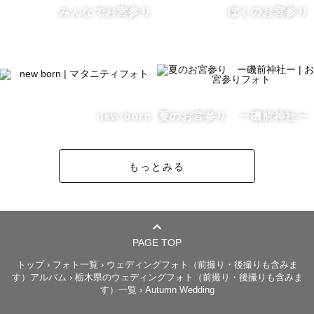
みんなでお宮参り
ぼくのお宮参り
【対応エリアについて】

活動範囲は基本的に栃木県ですが、近隣県への対応も可能
な場合があります。

まずはご相談ください🌷

new born
夏のお宮参り ー磯前神社ー
【撮影日について】

土日祝日が撮影可能日となりますが、スケジュールが△や
もっとみる
✕の日でも対応可能になる場合がございます！ 

SNSのDMまたはメールからお気軽にお声かけください。

ささいなことでもお気軽にメッセージでご相談ください🕊

PAGE TOP
＝＝＝＝＝＝＝＝＝＝＝＝

トップ
›
フォト一覧
›
ウェディングフォト（前撮り・後撮りも含みま
す）アルバム
›
栃木県のウェディングフォト（前撮り・後撮りも含みま
す）一覧
›
Autumn Wedding
最後までお読みいただたきありがとうございます！
