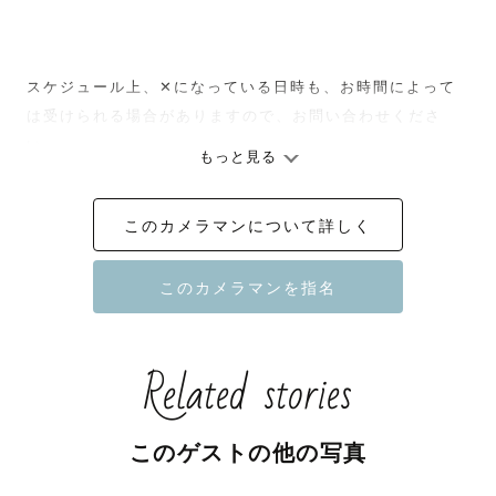
スケジュール上‪、‪‪✕‬になっている日時も、お時間によって
は受けられる場合がありますので、お問い合わせくださ
い。

もっと見る
このカメラマンについて詳しく
【撮影への想い】

ー大切な瞬間を、大切な思い出にー

Related stories
大切な家族との写真、大好きなパートナーとの記念写真、
仲良しな友人との思い出の写真、日常のほっと安らげる瞬
間を切り取ったような写真

このゲストの他の写真
写真に込める想いは人それぞれです。
