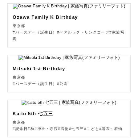
※混雑日程(3月4月10月11月)はお時間を限定しており、予
約後にお時間調整をお願いする場合がございます。

Ozawa Family K Birthday
※混雑日程(3月4月10月11月)は埼玉や千葉など都内から離
東京都
れている撮影地は原則受付停止しております。

#バースデー（誕生日）#ペアルック・リンクコーデ#家族写
※予定が×になっていても場所や時間により撮影できる場合
真
がございます。公式LINEよりお問い合わせください。

※早朝・深夜などの時間外撮影、前日の急なご予約も対応
可能です、ご相談くださいませ。

※都内から離れている場合、別途交通費をいただく場合が
Mitsuki 1st Birthday
ございます。

東京都
※他社の出張サービスにも同じお名前のカメラマンがいら
#バースデー（誕生日）#公園
っしゃるようですが、ラブグラフ/みてね以外は別の方です
Kaito 5th 七五三
東京都
#記念日#秋#神社・寺院#着物#七五三#こども#浴衣・着物