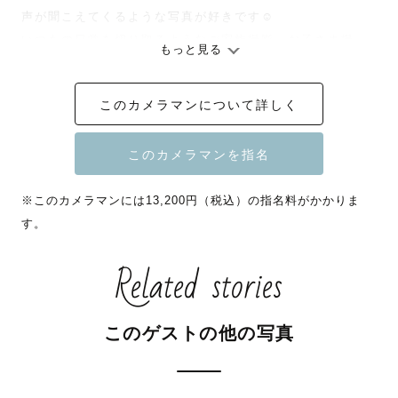
声が聞こえてくるような写真が好きです☺️

いつもの日常を切り取るようなご家族撮影、お子さま撮
もっと見る
影、ペット撮影を得意としており、

人見知りのお子さまでも仲良くなれることが多いです☻

このカメラマンについて詳しく
わんちゃんと一緒に暮らしています🐶

カメラマンが本業です◎

※このカメラマンには13,200円（税込）の指名料がかかりま
全国どこへでもそのハッピー切り取りに行きます！✈️

す。
Related stories
※指名料はご予約の時期によって変動いたします。ご了承
このゲストの他の写真
くださいませ。

※七五三、お宮参り等の撮影時間は60分前後、その他は90
分以内です。
