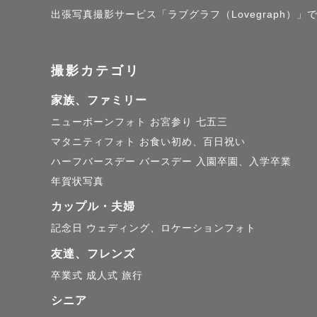
出張写真撮影サービス「ラブグラフ（Lovegraph）」で
博多っこだ
できるだけ
撮影カテゴリ
小道具（布
家族、ファミリー
ニューボーンフォト
お宮参り
七五三
マタニティフォト
お食い初め、百日祝い
ハーフバースデー
バースデー
入園卒園、入学卒業
年賀状写真
☆☆☆☆☆
カップル・夫婦
記念日
ウェディング、ロケーションフォト
①撮りたい
友達、フレンズ
（お客様に
卒業式
成人式
旅行
あらかじめ
シニア
お任せしま