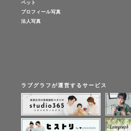
ペット
プロフィール写真
②明るい気
法人写真
（お客様大
楽しく撮っ
③実績がある
（東京の日
載されてい
（楽天の某
ラブグラフが運営するサービス
☆☆☆☆☆