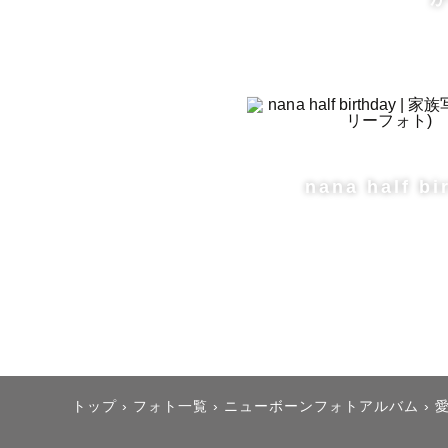
・・・・＊
nana half bi
■ユーミン
小学生の女
西三河に住
トップ
›
フォト一覧
›
ニューボーンフォトアルバム
›
地元は福岡