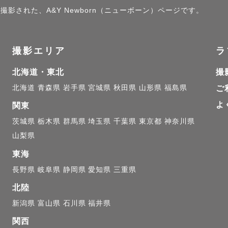
撮影された、A&Y Newborn（ニューボーン）ページです。
ったので、九州ゆかりのある方いらっしゃったら、うれ
、色々なシーンを撮ってよろこんでいただきたいと

撮影エリア
ラ
、リボンの髪飾り、和傘など）も用意します。

北海道・東北
撮
北海道
青森県
岩手県
宮城県
秋田県
山形県
福島県
ご
よ
関東
茨城県
栃木県
群馬県
埼玉県
千葉県
東京都
神奈川県
山梨県
☆☆カメラマンはユーミン♪推しポイント☆☆☆☆☆☆☆
東海
長野県
岐阜県
静岡県
愛知県
三重県
写真をヒアリング

とって理想の写真てありますよね？

北陸
聞いてお客様の撮って欲しいお写真に近づけます。

新潟県
富山県
石川県
福井県
すなら、全然それでもオッケーです！）

関西