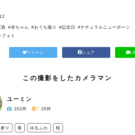
12
写真
#赤ちゃん
#おうち撮り
#記念日
#ナチュラルニューボーン
ンフォト
ツイート
シェア
L
この撮影をしたカメラマン
ユーミン
202件
25件
宮参り
春
ゆるふわ
桜