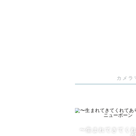
撮影初めて
また龍城神
安心して任
ユーミンの
みていて温
カメラ
【家族のほ
📷社内上位
某スタジオ
安心してお
〜生まれてきてく