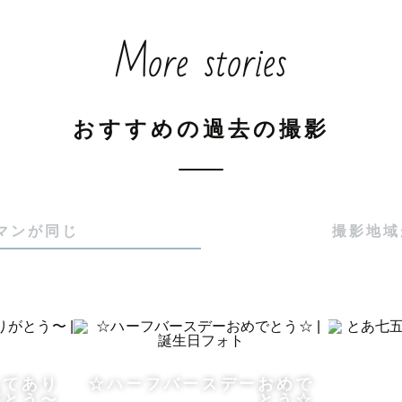
ましての方も安心できます♡

More stories
社や六所神社、塩竈神社は隅々まで把握していますので、
おすすめの過去の撮影
せてください♡（熱田神宮は指定の業者以外は撮影でき
写真の特徴は、

かい気持ちになれる

マンが同じ
撮影地域
っこり写真】を得意としています。

20％ランクカメラマン📷

撮影会社にも勤務していますので

まかせくださいね＾＾

れてあり
☆ハーフバースデーおめで
がとう〜
とう☆