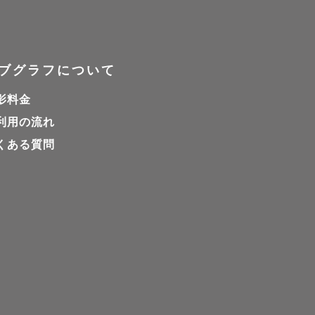
しいなぁ♡

ブグラフについて
影料金
利用の流れ
くある質問
☆
