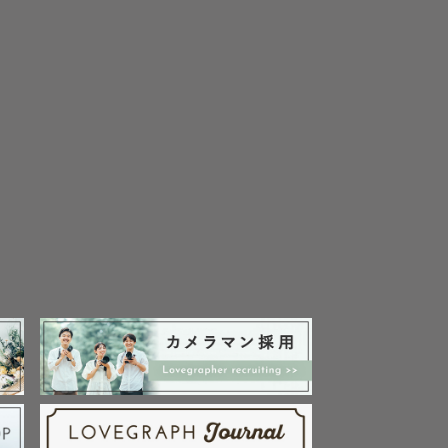
います）

が１年間掲
ました）

☆
