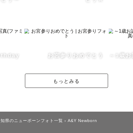
・・・・＊・・・・＊・・・・＊・・・・＊・・・・＊
rthday
お宮参りおめでとう
～1歳
もっとみる
ってどんな人？

の子ママです。

んでいます。

愛知県のニューボーンフォト一覧
›
A&Y Newborn
県です（通りもん好き）
