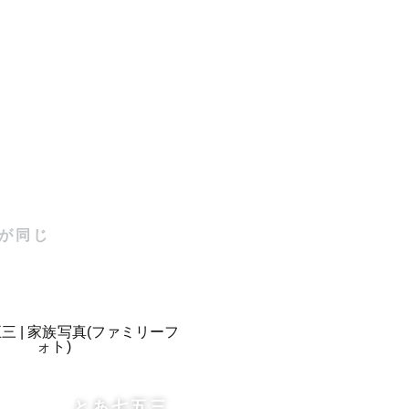


ません）

が同じ
とあ七五三