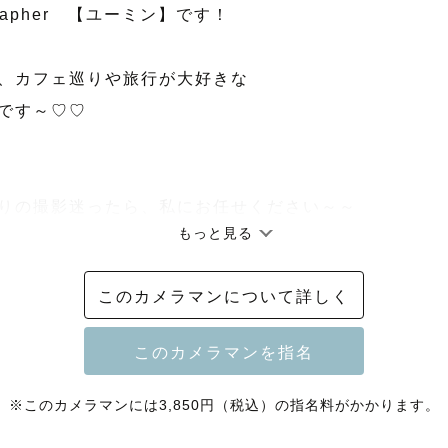
grapher　【ユーミン】です！

、カフェ巡りや旅行が大好きな

です～♡♡

りの撮影迷ったら、私にお任せください～～

もっと見る
方をお手伝いします

のペースに合わせて撮影します

このカメラマンについて詳しく
ぐずってしまっても、ミルクタイムやオムツタイムも

ります♡安心してくださいね）

ポーズや雰囲気に沿った撮影します

※このカメラマンには3,850円（税込）の指名料がかかります。
くリードいたします♡
