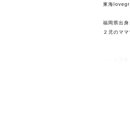
東海love
福岡県出身
２児のママ
～～お宮参
・産着の着
・ゲスト様
（お子様が
きちんと取
・ご希望の
撮影も優し