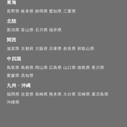
東海
い出づくりの一部に

長野県
岐阜県
静岡県
愛知県
三重県
いただけることを

思います☺️

北陸
新潟県
富山県
石川県
福井県
い出が、

関西
色濃く蘇りますように”

滋賀県
京都府
大阪府
兵庫県
奈良県
和歌山県
中四国
を込めて撮影させていただきます✨

鳥取県
島根県
岡山県
広島県
山口県
徳島県
香川県
愛媛県
高知県
九州・沖縄
いて

福岡県
佐賀県
長崎県
熊本県
大分県
宮崎県
鹿児島県
沖縄県
ンに撮影されることに慣れていない」

ほとんどだと思います。
