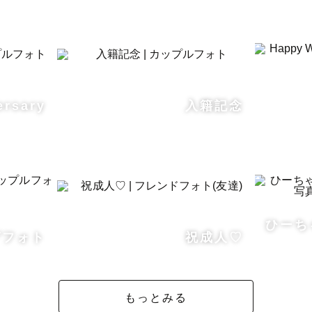
ソフトボール、野球)に明け暮れる日々。

を約12年間送っておりました⚾️

をするのが大好きです！✨

ってるよね！」

ersary
入籍記念
んがいると雰囲気が明るいね！」

るほどいつも笑っています😂

がワクワクする選択を】

のスローガンを掲げています💫

ひーち
グフォト
祝成人♡
める想い

もっとみる