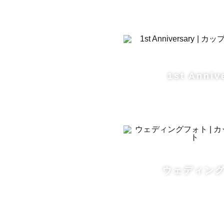
スポーツ(
そんな生活
楽しいこと
「いつも笑
1st Anniv
「ぺちちゃ
そう言われ
【常に自分
という人生
ウェディン
◆写真に込