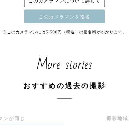
このカメラマンについて詳しく
予約状況について

】

枠】

※このカメラマンには5,500円（税込）の指名料がかかります。
枠】

要相談】

More stories
ってこんな人

おすすめの過去の撮影
月生まれ。

三河出身で、

河に住んでいます！

マンが同じ
撮影地域

