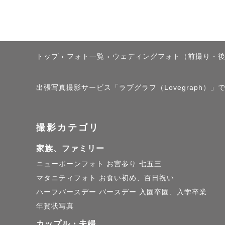
写真は、

【思い出を
だと思って
トップ
›
フォト一覧
›
ウェディングフォト（前撮り・
写真を見て
過ぎてしま
出張写真撮影サービス「ラブグラフ（Lovegraph）」で
“写真を見
撮影カテゴリ
“そんな思
家族、ファミリー
ニューボーンフォト
お宮参り
七五三
そんな写真
マタニティフォト
お食い初め、百日祝い
Lovegra
ハーフバースデー
バースデー
入園卒園、入学卒業
年賀状写真
カメラマン
カップル・夫婦