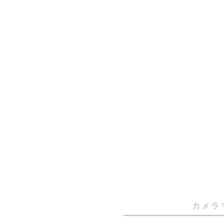
◆現在のご
9月【🈵満枠
10月【🈵満
11月【🈵満
12月【🔼
◆「ぺち」
1996年6
愛知県の西
現在も西三
カメラ
学生の頃は、