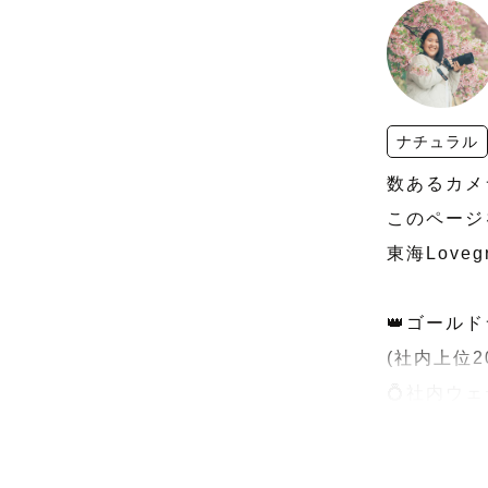
ナチュラル
数あるカメ
このページ
東海Love
👑ゴールド
(社内上位20
💍社内ウェ