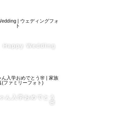
Happy Wedding
ゃん入学おめでとう
🌸