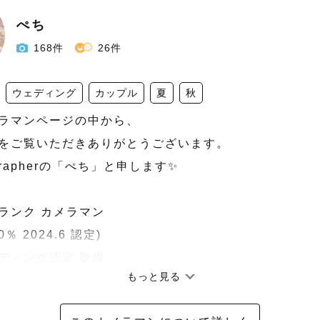
ぺち
168件
26件
ウェディング
カップル
夏
秋
ラマンページの中から、

をご覧いただきありがとうございます。

grapherの「ぺち」と申します✨

ランク カメラマン

％ 2024.6 認定)

ディング認定 取得

もっと見る