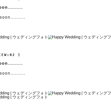
n..........
oon..........
IEW:02 ]
n..........
oon..........