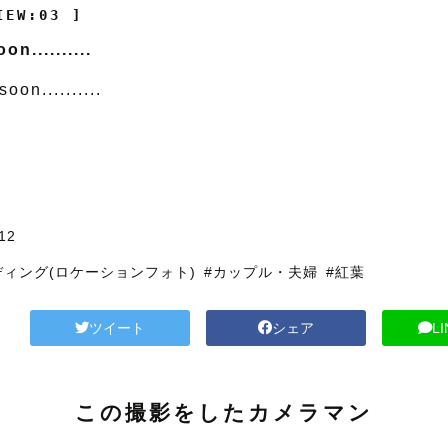
IEW:03 ]
n..........
oon..........
12
ディング(ロケーションフォト)
#カップル・夫婦
#紅葉
ツイート
シェア
L
この撮影をしたカメラマン