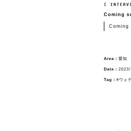
[ INTERV
Coming soo
Coming s
Area：
愛知
Date：
2023/
Tag：
#ウェ