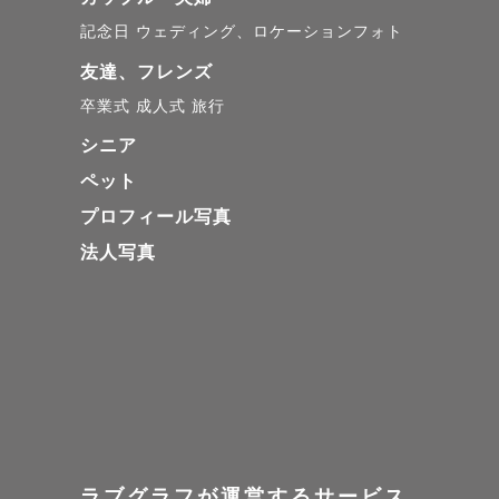
皆さまの思
記念日
ウェディング、ロケーションフォト
関わらせて
友達、フレンズ
とても嬉しく
卒業式
成人式
旅行
シニア
“その日の思
ペット
何十年後も
プロフィール写真
法人写真
そんな想い
◆撮影につ
「カメラマ
という方が
ラブグラフが運営するサービス