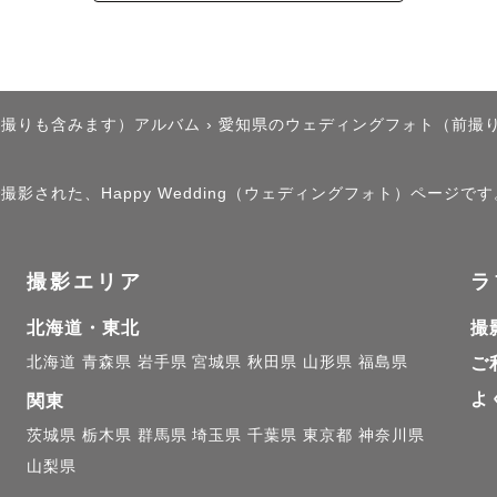
カタチにするもの】

います。

後撮りも含みます）アルバム
›
愛知県のウェディングフォト（前撮
思い出すことはできても、

った過去に戻ることはできません。

撮影された、Happy Wedding（ウェディングフォト）ページです
返せば当時のことを思い出せる”

撮影エリア
ラ
い出話しで笑い合える”

北海道・東北
撮
北海道
青森県
岩手県
宮城県
秋田県
山形県
福島県
ご
を残していきたいと思い、

よ
pherになりました。

関東
茨城県
栃木県
群馬県
埼玉県
千葉県
東京都
神奈川県
山梨県
として、
