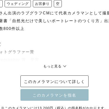
族
ウェディング
お宮参り
空
美貴さん出演のラブグラフCMにて代表カメラマンとして撮影
初の著書「自然光だけで美しいポートレートのつくり方」出版
数800件以上

　

ォトグラファー賞　

vegrapher 賞」受賞

もっと見る
クカメラマン(上位1%)

度平均☆5.0

このカメラマンについて詳しく
ブグラファー養成講座)講師

フアカデミー講師

について】

※このカメラマンには13,200円（税込）の指名料がかかります。