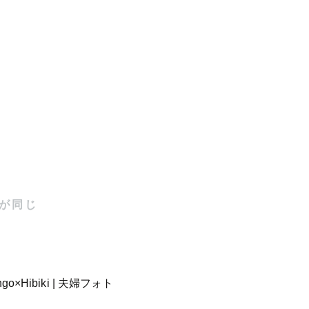
を現代のデ
自然に切り
自宅、スタ
て任せても
が同じ
お任せくだ