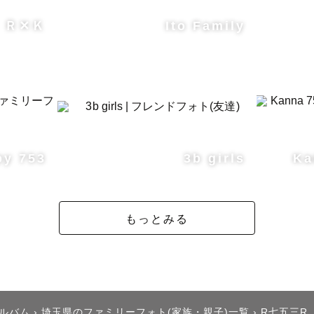
るカメラマンぽい撮影ではなく、人として向き合う事を
Ｒ✕Ｋ
Ito Family
いて接することで皆様本来の素の美しい瞬間を切り取ら
し込みについて】

py 753
3b girls
Ka
だいた日程・お時間でも移動等の関係でお伺いできない
第一希望〜第三希望までご入力の上ご予約いただけると
もっとみる
させていただきます。

アルバム
›
埼玉県のファミリーフォト(家族・親子)一覧
›
R七五三R