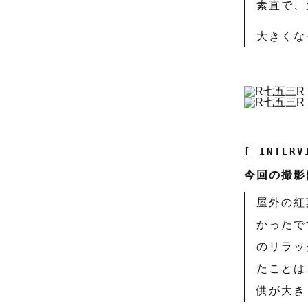
素直で、
大きくな
[ INTERV
今回の撮影
屋外の紅
かったで
のリラッ
たことは
供が大き