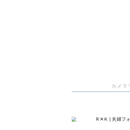
僕の写真の
またフィル
ジタルカメ
自然の光を
取ることが
またストロ
ジオ撮影な
普段、雑誌
カメラ
らえるよう
特にお宮参
さい！
