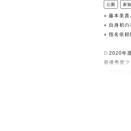
公園
家
⭐︎ 藤本
⭐︎ 自身
⭐︎ 指名依頼
▷2020年度
最優秀賞フ
「Best Lo
▷トップラン
▷ゲスト満足
▷LGS(ラ
▷ラブグラ
【minase