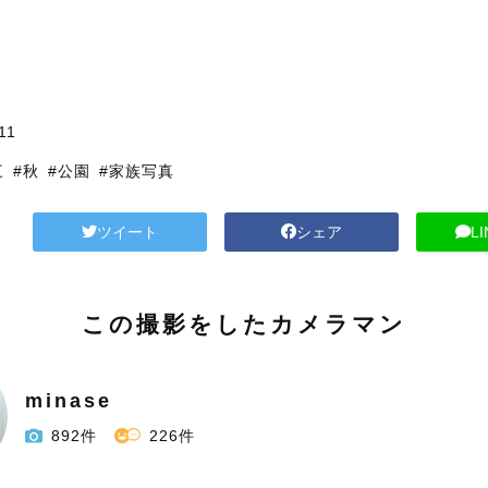
11
三
#秋
#公園
#家族写真
ツイート
シェア
L
この撮影をしたカメラマン
minase
892件
226件