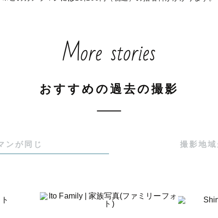
特徴は【透明感】です！

ム写真が好きで中でも中判フィルムの透き通った色合い
More stories
ラとパソコンで編集することで表現しています📷

生かした撮影が得意なので、人それぞれ本来の美しさを
できます。

おすすめの過去の撮影
ボ照明を扱った撮影も得意なので夜景ウェディングやご
どの屋内での撮影も対応可能です✨

や広告などの撮影もしているので幅広い経験から安心し
マンが同じ
撮影地域
にご案内させて頂きます。

りの撮影は得意なので、祝い着の着せ方からポーズまで