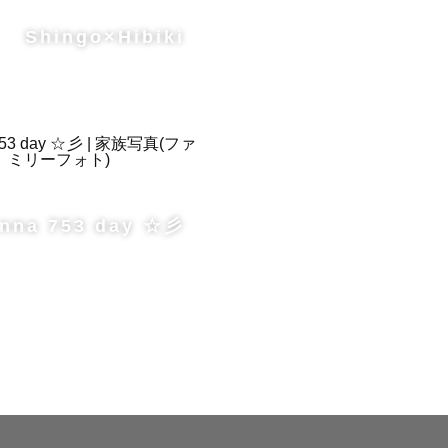
大切にして
Shingo×Hibiki
せて頂きま
nna 753 day ☆彡
場合がござ
比較的スム