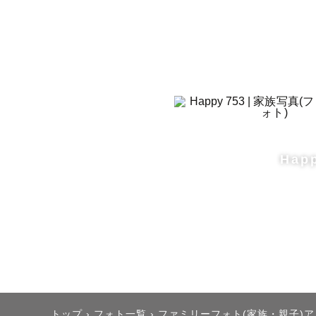
またいわゆ
おります。

肩の力を抜
す。

【撮影の申
Hap
ご依頼いた
います。

出来るだけ
ーズに調整
トップ
›
フォト一覧
›
ファミリーフォト(家族・親子)