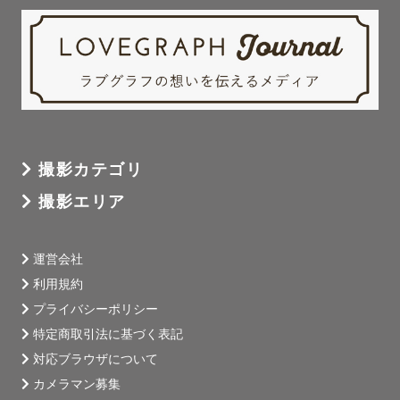
メージがないという方も、こちらから写真のイメージやポ
ージングを提案させていただくので、ご安心ください！

୨୧┈┈┈┈┈┈┈┈┈┈┈┈┈┈┈┈┈┈┈┈┈୨୧

【私について】

現役の小児看護師。

撮影カテゴリ
看護師として大学病院の小児科病棟、幼稚園、医療ケアが
撮影エリア
必要な子も不要な子も来る重心の放課後デイなどを経験し
ており、現在も0歳〜18歳までの子どもたちと関わりなが
ら働いています👶🏻👦🏻🧒🏻

運営会社
利用規約
お困りごとや不安、ご心配なことがあれば、撮影時間内で
プライバシーポリシー
ラブグラファーとしてだけでなく、看護師としてお話しを
特定商取引法に基づく表記
聞くこともできます☺️

対応ブラウザについて
看護師として、マタニティ撮影やニューボーン撮影につな
カメラマン募集
がる知識を得ており、新生児ちゃんとの接し方も得ている