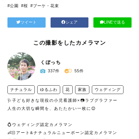
#公園
#桜
#ブーケ・花束
ツイート
シェア
LINEで送る
この撮影をしたカメラマン
くぼっち
337件
55件
ナチュラル
ゆるふわ
花
家族
ウェディング
🩺子ども好きな現役の小児看護師×📷ラブグラファー

人生の大切な瞬間を、あたたかい一枚に😌

💍ウェディング認定カメラマン

👶🏻アート&ナチュラルニューボーン認定カメラマン
