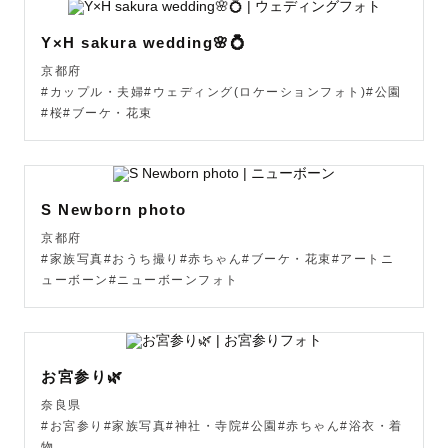
Y×H sakura wedding🌸💍
【撮影スケジュールについて】

京都府
順次、スケジュールを空けていきます。

#カップル・夫婦#ウェディング(ロケーションフォト)#公園
9月末までの依頼を受け付けております。(2026年7月時点)

#桜#ブーケ・花束
10月・11月のご依頼は8月ごろからスケジュールを開放さ
せていただきます。事前のご依頼があれば一度公式LINEま
でご連絡ください。

S Newborn photo
୨୧┈┈┈┈┈┈┈┈┈┈┈┈┈┈┈┈┈┈┈┈┈┈୨୧

京都府
#家族写真#おうち撮り#赤ちゃん#ブーケ・花束#アートニ
ューボーン#ニューボーンフォト
関西ラブグラファーの『くぼっち』と申します。

この度は私のページをご覧いただき、誠にありがとうござ
います！

お宮参り🌿
【お子様・ファミリー撮影】【カップル撮影】が得意です
奈良県
🌿

#お宮参り#家族写真#神社・寺院#公園#赤ちゃん#浴衣・着
お子様の撮影はお任せください☺️

物