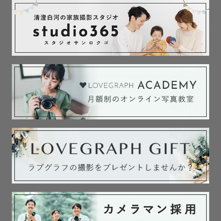
認なども)

●昼夜問わず、外でのロケーション撮影(公園、神社仏閣、
街、屋外施設、海、川、山、高原など)

⇒撮影可能・撮影不可は場所によりけり。場所により撮影
許可の申請必要。撮影許可料金・撮影初穂料も場所により
発生。

●屋内(飲食店、施設や学校、レンタルスタジオなど。ご自
宅は除く)撮影

⇒撮影可能・撮影不可は場所によりけり。場所により撮影
許可の申請必要。撮影許可料金も場所により発生。施設使
用料やカメラマンの入場料もゲスト様にご負担いただいて
おります。

ご了承のほどよろしくお願い申し上げます。

『撮影場所に迷っている』『撮影場所のことを知りたい』
『不明点・聞きたいことがある』などなど、遠慮なくご相