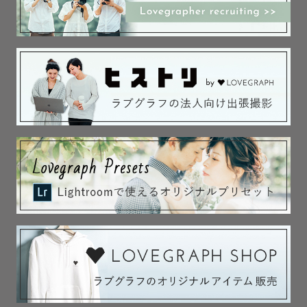
談ください。

【お問合せ】

撮りたい写真のイメージを擦り合わせて、希望のお写真を
撮っていきます📷

お悩み事やご希望の写真がございましたら、お気軽にお申
し付けください！

小物類は原則ゲスト様にご持参いただいておりますが、無
料で貸し出しできる小物類もありますので、ご相談くださ
い。

(七五三、ウェディングなど。アートニューボーンは基本的
に私が持参いたしますが、ゲスト様がご準備していただい
た小物類があれば、それも撮影に使用していきながら進め
てまいります)

ご予約や予約リクエストなど、お待ちしております。

写真を撮られる事に慣れていない方や、撮りたい写真のイ