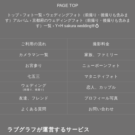
主に大阪を中心とした関西エリア（大阪、京都、兵庫、奈
PAGE TOP
良、滋賀)で、ご依頼を承っております。

トップ
›
フォト一覧
›
ウェディングフォト（前撮り・後撮りも含みま
対応エリア外で交通費が3000円を超える場合、追加で交通
す）アルバム
›
京都府のウェディングフォト（前撮り・後撮りも含みま
費・出張費をご負担頂く場合がございます。

す）一覧
›
Y×H sakura wedding🌸💍
その場合はご相談の上、事前のやりとりの際にお声かけさ
せていただきます。

ご利用の流れ
撮影料金
(例えば和歌山県、日本海側、姫路など岡山県寄りの兵庫
カメラマン一覧
家族、ファミリー
県、滋賀県の北側や東側、近畿以外など)

お宮参り
ニューボーンフォト
七五三
マタニティフォト
【撮影許可について】

ウェディング
恋人、カップル
ご依頼していただいた撮影は、全て商業撮影となります。
(前撮り、後撮り)
このような撮影は撮影許可の確認が必要になります。

友達、フレンド
プロフィール写真
よくある質問
お問い合わせ
原則ゲスト様ご自身で確認をしていただいているので、外
部のカメラマンが同行して敷地内を利用していいか、現地
へご確認をよろしくお願いいたします。(日時や申請料の確
ラブグラフが運営するサービス