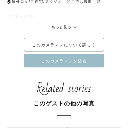
🏠屋外ロケ/ご自宅/スタジオ、どこでも撮影可能

【写真への想い】

子どもたちの笑顔には、いつも誰かを幸せにする力があり
もっと見る
ます。

看護師として働く中で、たくさんの子どもたちから”幸
このカメラマンについて詳しく
せ”をもらってきました。

その幸せを、今度は自分が、これから出会う皆様に届けた
い。

看護師として、お子様の気持ちに寄り添うように、カメラ
Related stories
マンとしても、あなたの大切な瞬間に寄り添います。

あなたらしい瞬間を、あなたと一緒に見つけていくこと。

このゲストの他の写真
それが自分の大切にしていることです。

「気づいたらこんな顔で笑ってたんだ」

そんな一枚を、あなたと作って行けたら嬉しいです。
