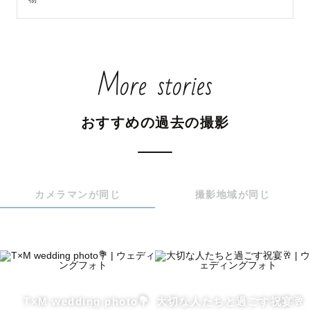
『笑顔や普段の姿を写真に残せて嬉しかったです』

『2人の楽しそうな瞬間や、普段とは全然違う瞬間など色ん
More stories
な所を撮っていただき嬉しかったです』

『(お子様が)人見知りなのに心を許しているのがすごいな
と感じました』『(お子様が)男性は苦手なのにあそこまで
おすすめの過去の撮影
懐いたのは驚きでした』などなど

嬉しいお言葉をたくさんいただきます🥹

ストロボと呼ばれるフラッシュなどの機材も所持していま
す。

カメラマンが同じ
撮影地域が同じ
洋装だけでなく前撮りの和装や、卒業記念・成人記念で着
物や袴を着用しての撮影、夜間の撮影、結婚式の2次会撮影
なども承ります♪

外でのロケーション撮影の他、ご自宅や飲食店、屋内施設
T×M wedding photo💐
大切な人たちと過ごす祝宴🥂
での撮影、レンタルスタジオなどでの撮影など屋外屋内問