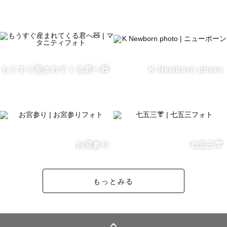
わず承ります♪

(合わせて下記に記している撮影許可についてのご説明も一
読をよろしくお願いいたします)

また、モデルさんとともに作品作りのための撮影もしてい
もうすぐ産まれてくる君へ🧸
K Newborn photo
るため【広告撮影】や【おひとり様撮影】【プロフィール
撮影】も得意です。

撮影後はお写真の中から選定して1枚1枚、丁寧にかつ綺麗
にお仕上げをさせていただきます✨

事前相談やご依頼後のご相談、ご依頼後の場所変更などお
お宮参り
七五三👘
気軽にご相談ください😌

୨୧┈┈┈┈┈┈┈┈┈┈┈┈┈┈┈┈┈┈┈┈┈┈୨୧

もっとみる
【撮影可能エリア】

大阪府の北摂地域に在住
