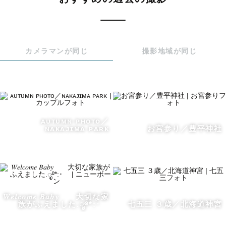
✎ 自己紹介

カメラマンが同じ
撮影地域が同じ
1991年生まれの34歳。

生まれも育ちも東京ですが、旦那さんの転勤で2023年から
北海道に住んでいます。

数多くのご家族を撮影する中で、「自然な笑顔を引き出す
こと」「お子さまが安心できる雰囲気をつくること」に自
ᴀᴜᴛᴜᴍɴ ᴘʜᴏᴛᴏ／
ɴᴀᴋᴀᴊɪᴍᴀ ᴘᴀʀᴋ
お宮参り／豊平神社
信があります。

𓅯 好きなこと

・北海道内旅行🚗とお寿司🍣めぐり

・美味しいごはん屋さんや日本酒探し

𝑊𝑒𝑙𝑐𝑜𝑚𝑒 𝐵𝑎𝑏𝑦 大切な家
・季節ごとの景色を見に出かけること

族がふえました.ೃ࿔*:･
七五三 ３歳／北海道神宮
元々旅行が大好きで、これまで44都道府県を訪れていま