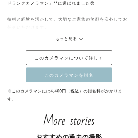
ドランクカメラマン」**に選ばれました😳

技術と経験を活かして、大切なご家族の笑顔を安心してお
任せいただけます。

もっと見る
子供が小さくても、わがまま言っても大丈夫💛

面倒見の良さで自然な笑顔を引き出します𓅯

このカメラマンについて詳しく
「ほんわかして安心できました」

「人見知りの子がすぐ懐いてびっくり」

そんな嬉しい声をたくさんいただいています。

※このカメラマンには4,400円（税込）の指名料がかかりま
す。
特別な日も、なんでもない日も。

“今この瞬間”を家族の宝物に残すお手伝いをします📸

More stories
𓂃‪𓃱𓈒𓏸𓂃𓂃𓂃𓂃𓂃𓂃𓂃𓂃𓂃𓂃𓂃𓂃𓂃𓈒𓏸𓃱𓂃

おすすめの過去の撮影