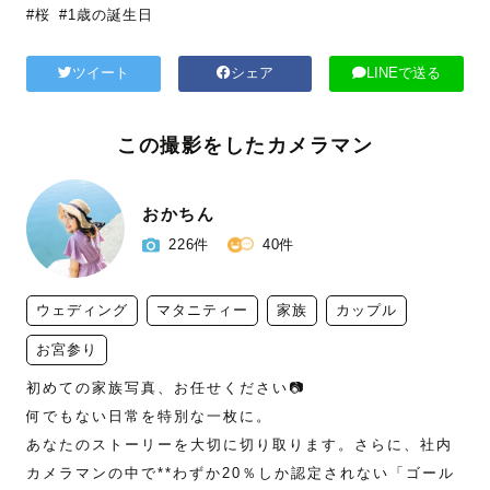
#桜
#1歳の誕生日
ツイート
シェア
LINEで送る
この撮影をしたカメラマン
おかちん
226件
40件
ウェディング
マタニティー
家族
カップル
お宮参り
初めての家族写真、お任せください📷

何でもない日常を特別な一枚に。

あなたのストーリーを大切に切り取ります。さらに、社内
カメラマンの中で**わずか20％しか認定されない「ゴール