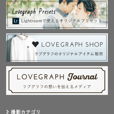
💍 ウェディング

・前撮り・後撮り・カップル撮影

🎓 その他

・プロフィール写真

・フレンズ撮影

・ご旅行同行撮影

・イベント・法人撮影（会社プロフィール・広告用など）

・エスコンフィールドでの撮影

𓂃‪𓂃𓂃𓂃𓂃𓂃𓂃𓂃𓂃𓂃𓂃𓂃𓂃𓂃𓂃𓂃𓂃𓂃𓂃𓂃𓂃𓂃𓂃𓂃𓂃
✎ ご指名特典

・無料アイテム貸し出し

シャボン玉、黒板、カチンコ、ベール、

撮影カテゴリ