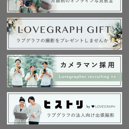
撮影も対応可能です。

「温かさ」と「しっかり感」の両方を大切に、シーンに合
わせて撮影いたします。

安心して任せていただけるように、最後まで寄り添いなが
ら素敵な一枚をお届けします🌙

―――

✎ 撮影のジャンル

👪 ファミリー撮影

・お誕生日／お宮参り／お食い初め

・七五三／入園入学／卒園卒業

・マタニティ／日常フォト

・ニューボーンフォト
