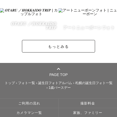
す。

その経験から、撮影の合間におすすめスポットや美味しい
お店の話題で盛り上がることもよくあります🍶✨

𝑶𝑻𝑨𝑹𝑼 ／𝑯𝑶𝑲𝑲𝑨𝑰𝑫𝑶
𝑻𝑹𝑰𝑷
アートニューボーンフォト
家では旦那さんとお寿司屋さんめぐりを楽しんだり、お酒
をちょっと特別に楽しむ工夫をしたり。

もっとみる
普段の暮らしの中にある小さな幸せを見つけるのが得意で
す。

だからこそ撮影でも「なんでもない日常を特別な一枚に」
することを大切にしています。

PAGE TOP
お子さまが元気いっぱいでも、人見知りでも大丈夫。

トップ
›
フォト一覧
›
誕生日フォトアルバム
›
札幌の誕生日フォト一覧
›
1歳バースデー
まるで友達のようにリラックスできる空気をつくりなが
ら、自然な笑顔を残します。

ご利用の流れ
撮影料金
𓂃‪𓂃𓂃𓂃𓂃𓂃𓂃𓂃𓂃𓂃𓂃𓂃𓂃𓂃𓂃𓂃𓂃𓂃𓂃𓂃𓂃𓂃𓂃𓂃𓂃
カメラマン一覧
家族、ファミリー