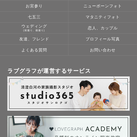
✎ 撮影に込める想い

お宮参り
ニューボーンフォト
七五三
マタニティフォト
ウェディング
恋人、カップル
☾ 撮影するのは“ただの写真”ではありません。

(前撮り、後撮り)
笑顔も涙も、その瞬間の温度や空気ごと切り取り、未来に
友達、フレンド
プロフィール写真
残る宝物にしてほしいと思っています。☽

よくある質問
お問い合わせ
大切にしているのは、どんな状況でもご家族が安心して過
ごせる空気づくり。

ラブグラフが運営するサービス
「初めての出張撮影で不安…」

「子供が人見知りで大丈夫かな？」

そんな声もよくいただきますが、遊びながら自然な笑顔を
引き出すのが得意です𓅯

また、北海道ボールパークFビレッジ（エスコンフィール
ド）での撮影も多数経験しています。

家族写真や記念撮影はもちろん、イベントや法人様向けの