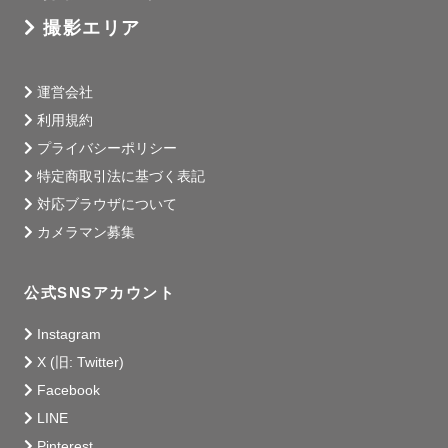
バースデータペストリー(誕生日用の英字入りの布)、ぬい
撮影エリア
ぐるみ、造花、おもちゃのカメラ

ウェディングドレスも貸し出し可能なのでご希望であれば
運営会社
お申し付けください。

利用規約
プライバシーポリシー
事前に打ち合わせしてご持参させていただきます。

特定商取引法に基づく表記
𓂃‪𓂃𓂃𓂃𓂃𓂃𓂃𓂃𓂃𓂃𓂃𓂃𓂃𓂃𓂃𓂃𓂃𓂃𓂃𓂃𓂃𓂃𓂃𓂃𓂃
対応ブラウザについて
カメラマン募集
その他ご質問がございましたら、LINEよりお問い合わせ下
さい。
公式SNSアカウント
Instagram
X (旧: Twitter)
Facebook
LINE
Pinterest