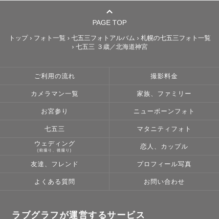
だからこそ撮影でも「なんでもない日常を特別な一枚に」
することを大切にしています。

PAGE TOP
お子さまが元気いっぱいでも、人見知りでも大丈夫。

トップ
›
フォト一覧
›
七五三フォトアルバム
›
札幌の七五三フォト一覧
›
七五三 ３歳／北海道神宮
まるで友達のようにリラックスできる空気をつくりなが
ら、自然な笑顔を残します。

ご利用の流れ
撮影料金
𓂃‪𓂃𓂃𓂃𓂃𓂃𓂃𓂃𓂃𓂃𓂃𓂃𓂃𓂃𓂃𓂃𓂃𓂃𓂃𓂃𓂃𓂃𓂃𓂃𓂃
カメラマン一覧
家族、ファミリー
✎ 撮影に込める想い

お宮参り
ニューボーンフォト
七五三
マタニティフォト
ウェディング
恋人、カップル
☾ 撮影するのは“ただの写真”ではありません。

(前撮り、後撮り)
笑顔も涙も、その瞬間の温度や空気ごと切り取り、未来に
友達、フレンド
プロフィール写真
残る宝物にしてほしいと思っています。☽

よくある質問
お問い合わせ
大切にしているのは、どんな状況でもご家族が安心して過
ごせる空気づくり。

ラブグラフが運営するサービス