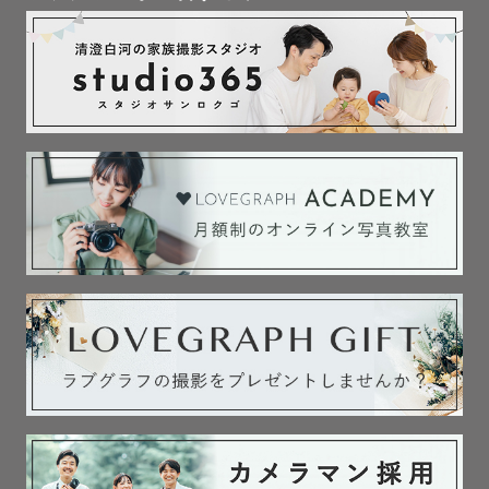
「初めての出張撮影で不安…」

「子供が人見知りで大丈夫かな？」

そんな声もよくいただきますが、遊びながら自然な笑顔を
引き出すのが得意です𓅯

また、北海道ボールパークFビレッジ（エスコンフィール
ド）での撮影も多数経験しています。

家族写真や記念撮影はもちろん、イベントや法人様向けの
撮影も対応可能です。

「温かさ」と「しっかり感」の両方を大切に、シーンに合
わせて撮影いたします。

安心して任せていただけるように、最後まで寄り添いなが
ら素敵な一枚をお届けします🌙

―――
