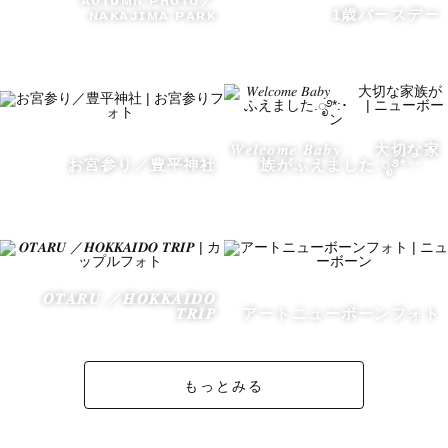
ɴᴀᴋᴀᴊɪᴍᴀ ᴘᴀʀᴋ
1歳バースデー
信があります。

𓅯 好きなこと

・北海道内旅行🚗とお寿司🍣めぐり

・美味しいごはん屋さんや日本酒探し

𝑊𝑒𝑙𝑐𝑜𝑚𝑒 𝐵𝑎𝑏𝑦 大切な家
・季節ごとの景色を見に出かけること

お宮参り／豊平神社
族がふえました.ೃ࿔*:･
元々旅行が大好きで、これまで44都道府県を訪れていま
す。

その経験から、撮影の合間におすすめスポットや美味しい
お店の話題で盛り上がることもよくあります🍶✨

𝑶𝑻𝑨𝑹𝑼 ／𝑯𝑶𝑲𝑲𝑨𝑰𝑫𝑶
𝑻𝑹𝑰𝑷
アートニューボーンフォト
家では旦那さんとお寿司屋さんめぐりを楽しんだり、お酒
をちょっと特別に楽しむ工夫をしたり。

もっとみる
普段の暮らしの中にある小さな幸せを見つけるのが得意で
す。
