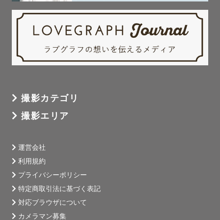
𓂃‪𓂃𓂃𓂃𓂃𓂃𓂃𓂃𓂃𓂃𓂃𓂃𓂃𓂃𓂃𓂃𓂃𓂃𓂃𓂃𓂃𓂃𓂃𓂃𓂃
✎ ご指名特典

・無料アイテム貸し出し

シャボン玉、黒板、カチンコ、ベール、

撮影カテゴリ
バースデータペストリー(誕生日用の英字入りの布)、ぬい
撮影エリア
ぐるみ、造花、おもちゃのカメラ

ウェディングドレスも貸し出し可能なのでご希望であれば
運営会社
お申し付けください。

利用規約
プライバシーポリシー
事前に打ち合わせしてご持参させていただきます。

特定商取引法に基づく表記
𓂃‪𓂃𓂃𓂃𓂃𓂃𓂃𓂃𓂃𓂃𓂃𓂃𓂃𓂃𓂃𓂃𓂃𓂃𓂃𓂃𓂃𓂃𓂃𓂃𓂃
対応ブラウザについて
カメラマン募集
その他ご質問がございましたら、LINEよりお問い合わせ下