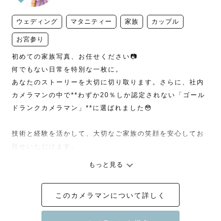
ウェディング
マタニティー
家族
カップル
お宮参り
初めての家族写真、お任せください📷

何でもない日常を特別な一枚に。

あなたのストーリーを大切に切り取ります。さらに、社内
カメラマンの中で**わずか20％しか認定されない「ゴール
ドランクカメラマン」**に選ばれました😳

技術と経験を活かして、大切なご家族の笑顔を安心してお
任せいただけます。

もっと見る
子供が小さくても、わがまま言っても大丈夫💛

面倒見の良さで自然な笑顔を引き出します𓅯

このカメラマンについて詳しく
「ほんわかして安心できました」
