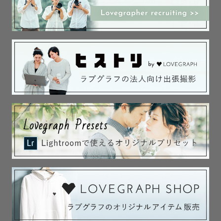
✎ 撮影のジャンル

👪 ファミリー撮影

・お誕生日／お宮参り／お食い初め

・七五三／入園入学／卒園卒業

・マタニティ／日常フォト

・ニューボーンフォト

💍 ウェディング

・前撮り・後撮り・カップル撮影

🎓 その他

・プロフィール写真

・フレンズ撮影

・ご旅行同行撮影

・イベント・法人撮影（会社プロフィール・広告用など）

・エスコンフィールドでの撮影
