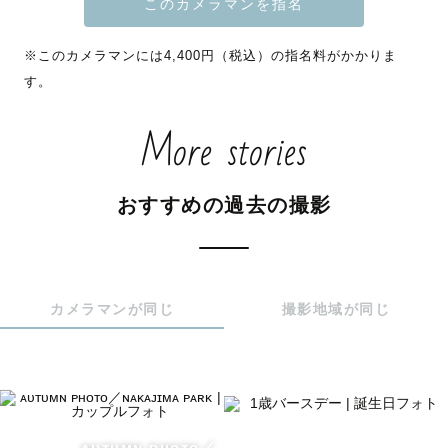
「人見知りの子がすぐ懐いてびっくり」

そんな嬉しい声をたくさんいただいています。

※このカメラマンには4,400円（税込）の指名料がかかりま
す。
特別な日も、なんでもない日も。

“今この瞬間”を家族の宝物に残すお手伝いをします📸

More stories
𓂃‪𓃱𓈒𓏸𓂃𓂃𓂃𓂃𓂃𓂃𓂃𓂃𓂃𓂃𓂃𓂃𓂃𓈒𓏸𓃱𓂃

おすすめの過去の撮影
✎ 自己紹介

カメラマンが同じ
撮影地域が同じ
1991年生まれの34歳。

生まれも育ちも東京ですが、旦那さんの転勤で2023年から
北海道に住んでいます。

数多くのご家族を撮影する中で、「自然な笑顔を引き出す
こと」「お子さまが安心できる雰囲気をつくること」に自
ᴀᴜᴛᴜᴍɴ ᴘʜᴏᴛᴏ／