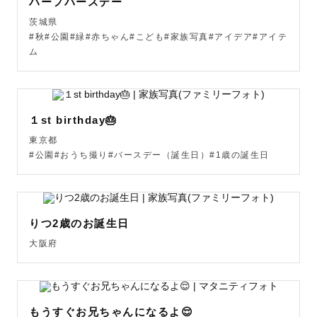
ハーフバースデー
のいずれかでご案内しております。

茨城県
#秋#公園#緑#赤ちゃん#こども#家族写真#アイデア#アイテ
✅東京・埼玉・神奈川を中心に移動しながら撮影を行って
ム
いるため、場所によってはご対応が難しい場合がございま
す。あらかじめご了承ください🙇🏻‍♀️

✅11時頃の神社は大変混雑いたします。

１st birthday🎂
特に土日祝日や大安の日程は人気が集中するため、午前中
東京都
はなるべく早めのスタートがおすすめです。

#公園#おうち撮り#バースデー（誕生日）#1歳の誕生日
平日や仏滅の日程も、比較的ゆったり撮影しやすくおすす
めしております◎

りつ2歳のお誕生日
⸻

大阪府
【とにかく！わたしは、家族写真が大大大好きです】

なかでも「ママとお子さん」の写真をたくさん残したい。

もうすぐお兄ちゃんになるよ😌