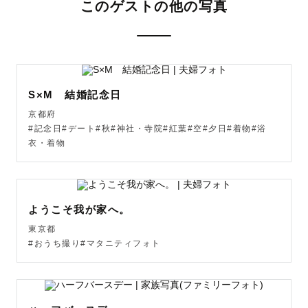
このゲストの他の写真
ママ友のように、幼稚園の先生のように、

自然とみなさまの輪に入りながら、

一緒にハレノヒを最高の思い出にしていきます。

※下のレビュー欄には、ゲストさまからいただいた“リアル
な声”が載っています。ぜひご覧ください。

S×M 結婚記念日
京都府
---

#記念日#デート#秋#神社・寺院#紅葉#空#夕日#着物#浴
衣・着物
⛩️⛩️ 2026年七五三のご案内 ⛩️⛩️

✅日程によりシーズナル料金が発生いたします。

詳細はラブグラフ公式HPをご確認ください。空き状況はお
ようこそ我が家へ。
気軽にお問い合わせください。

東京都
#おうち撮り#マタニティフォト
✅撮影開始時間は

① 9:30以前

② 13:30以降
