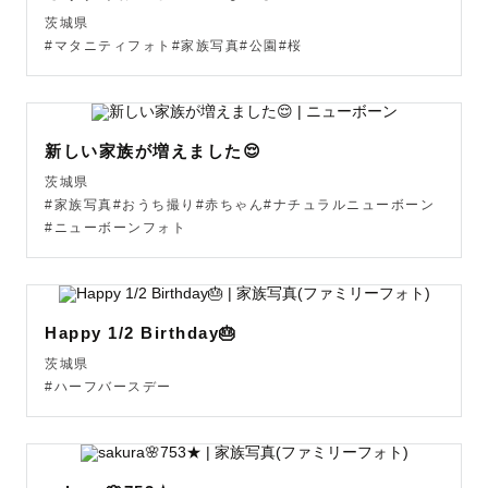
そんな想いで、日々シャッターを切っています。

茨城県
#マタニティフォト#家族写真#公園#桜
家族の記憶だけじゃなく、記録としても残すこと。

日常に埋もれている幸せの“今”をカタチにすること。

当たり前の毎日を、未来のタカラモノにすること。

大切な人との愛おしい時間。

新しい家族が増えました😌
かけがえのないその瞬間を、未来に残すお手伝いをさせて
茨城県
ください。

#家族写真#おうち撮り#赤ちゃん#ナチュラルニューボーン
#ニューボーンフォト
どんな瞬間も人生に一度きり。

ラブグラフと一緒に、“未来への宝物”を残しませんか？

撮影前の不安も、ぜひ半分わたしに預けてください。

Happy 1/2 Birthday🎂
撮影当日は、みんなでワンチームになって楽しみましょ
茨城県
う！

#ハーフバースデー
⸻

【YUKiCHiってこんな人です】
