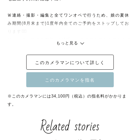
🚨連絡・撮影・編集と全てワンオペで行うため‪‪、娘の夏休
み期間(8月末まで)1度年内全てのご予約をストップしてお
ります🙇‍♀️

リピーター様のご相談はLINEからご連絡お待ちしておりま
もっと見る
す✨️

---

このカメラマンについて詳しく
🏅社内所属カメラマン1500名中 上位1%カメラマン

ニューボーン・お宮参り・お食い初め・七五三など、

※このカメラマンには34,100円（税込）の指名料がかかりま
赤ちゃんから大きくなったお子さままで、ファミリー撮影
す。
はお任せください👶🏻👧🏻

Related stories
「変顔」も「ものまね」も大歓迎！

お子さまやパパママが笑顔になれることなら、なんでも全
力でやります🙈
