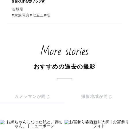
sakura🌸753★
茨城県
1993年生まれの東京っ子、現在32歳！

#家族写真#七五三#桜
最近はキックボクシング・ポケポケを始めました🥊

プライベートでは、シール交換にどハマり中の小2女の子の
More stories
ママです✨️

マタニティ期から、ニューボーン、お宮参り、お食い初
め、バースデー、七五三、そして“なんでもない日”まで。

おすすめの過去の撮影
そのときにしかない「家族の愛」を写真にして、思い出
カメラマンが同じ
撮影地域が同じ