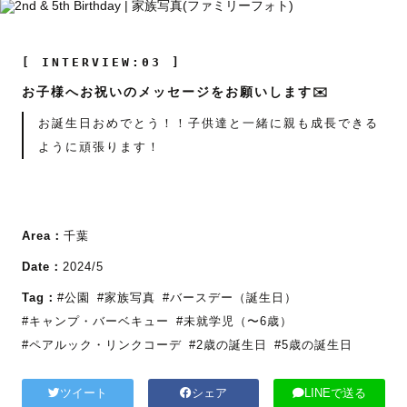
[ INTERVIEW:03 ]
お子様へお祝いのメッセージをお願いします✉️
お誕生日おめでとう！！子供達と一緒に親も成長できる
ように頑張ります！
Area：
千葉
Date：
2024/5
Tag：
#公園
#家族写真
#バースデー（誕生日）
#キャンプ・バーベキュー
#未就学児（〜6歳）
#ペアルック・リンクコーデ
#2歳の誕生日
#5歳の誕生日
ツイート
シェア
LINEで送る