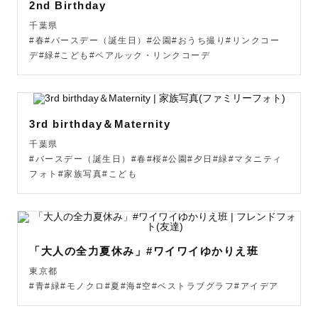
2nd Birthday
着付けに関する知識もあります。

千葉県
七五三のお着付けの簡単なお直しやお宮参りの産着の掛け
#春#バースデー（誕生日）#公園#おうち撮り#リンクコー
方などもお手伝いできます。

デ#緑#こども#ペアルック・リンクコーデ
出張撮影先で、もし着崩れたらどうしよう...と不安に思い
ますがご安心ください！👘

3rd birthday＆Maternity
千葉県
【写真に込める想い💌】

#バースデー（誕生日）#春#桜#公園#夕日#緑#マタニティ
フォト#家族写真#こども
私自身写真を通して、

『この時こんな話をして笑ったっけ』

『この時こうだったよね』など

「大人の全力夏休み」#ワイワイゆかりえ班
些細な出来事まで鮮明に覚えていたり、

たった１枚の写真を通してこんなにも懐かしさや出来事を
東京都
#青#緑#モノクロ#夏#海#空#ベストラブグラフ#アイデア
回想できること、

それが形に残って未来までずっと続くことがすごく素敵な