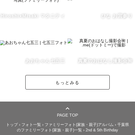
▼夜景の撮影・スタジオ撮影

Hiroshi×Misaki マタニティ
ひな お宮参り
現在承っておりません。

【最後まで読んでくださった皆様へ】

あおちゃん七五三
真夏のおはなし撮影会🌺
撮影に関するご相談は、以下５点をご記載の上お問合せく
ださい。

お名前：

もっとみる
撮影希望日：

撮影場所：

撮影内容：

ご質問等：

PAGE TOP
トップ
›
フォト一覧
›
ファミリーフォト(家族・親子)アルバム
›
千葉県
のファミリーフォト(家族・親子)一覧
›
2nd & 5th Birthday
皆さんの記念日やなんでもない日でも、
