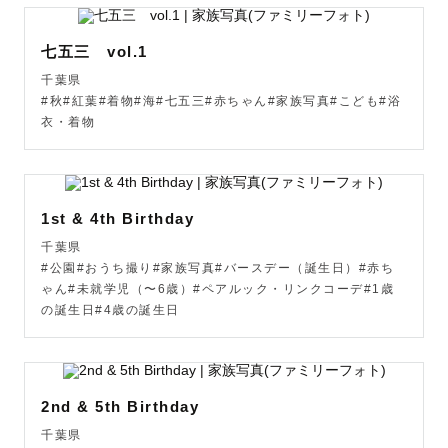
ことだと思っています。

七五三 vol.1
写真を通してこんなにも目の前の出来事が、

千葉県
大切な人が、過ごした時間が、色が、匂いが、

#秋#紅葉#着物#海#七五三#赤ちゃん#家族写真#こども#浴
かけがえのないものなんだと。

衣・着物
写真は当時はもちろんのこと、

将来見返した時に価値がまた上がります。

1st & 4th Birthday
皆さんにとって大切な人と過ごした

千葉県
#公園#おうち撮り#家族写真#バースデー（誕生日）#赤ち
この日の思い出が将来改めて見返した時に

ゃん#未就学児（〜6歳）#ペアルック・リンクコーデ#1歳
「幸せ」と「笑顔」と言う名の

の誕生日#4歳の誕生日
花が実りますように。

2nd & 5th Birthday
そんな気持ちを込めて撮影をしています...🌸

千葉県