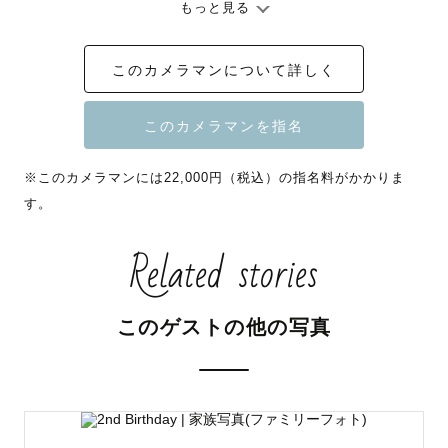
もっと見る
テーマパークキャスト、キッズスタジオ、学童の指導員な
このカメラマンについて詳しく
ど子供や人と関わるお仕事が大好きで沢山の経験をしてき
ました。

現在も『キッズフォトスタジオ』でも勤務しておりますの
※このカメラマンには22,000円（税込）の指名料がかかりま
で、撮影はファミリーフォトを中心に依頼を頂く事が多い
す。
です🌟

Related stories
生まれてすぐ、千葉に引っ越してきてから今も千葉県に住
んでおります🐶

私の得意なお花畑や緑豊かな公園、

このゲストの他の写真
夕日が沈む綺麗な海など自然豊かな千葉県での

撮影をお考えの方は是非お任せください！

また、現在もキッズスタジオにて勤務しておりますのでお