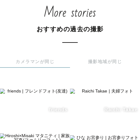
More stories
交通費をいただければ全国どこへでも参ります！

※ご相談のタイミングで、難しい場合もございます。ご了
おすすめの過去の撮影
承ください。

※千葉・東京でも遠方の場合は交通費をいただく場合がご
ざいます。

カメラマンが同じ
撮影地域が同じ
場所によっては交通費がかかる可能性がございますのでご
相談ください。

※神奈川県については一旦撮影範囲外となりますがご相談
いただければ対応可能な日程もございます。

friends
Raichi Takae
▼ニューボーンフォトについて

【ナチュラルニューボーンフォトプラン】のみ受け付けて
おります。
