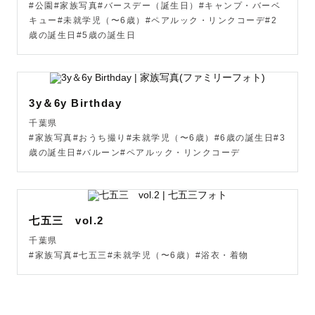
#公園#家族写真#バースデー（誕生日）#キャンプ・バーベ
キュー#未就学児（〜6歳）#ペアルック・リンクコーデ#2
歳の誕生日#5歳の誕生日
⚠️諸注意⚠️

▼指名料について

3y＆6y Birthday
千葉県
リピーター様は３回目以降の撮影から指名料の表示価格よ
#家族写真#おうち撮り#未就学児（〜6歳）#6歳の誕生日#3
り10.000円引きとさせていただきます！

歳の誕生日#バルーン#ペアルック・リンクコーデ
また、季節によって指名料が変動する場合がございますの
であらかじめご了承ください。

七五三 vol.2
※みてねアプリよりお申し込みの場合は割引対象外となり
ます。

千葉県
#家族写真#七五三#未就学児（〜6歳）#浴衣・着物
※2024年7月25日に告知・改訂しております。

▼交通費について
