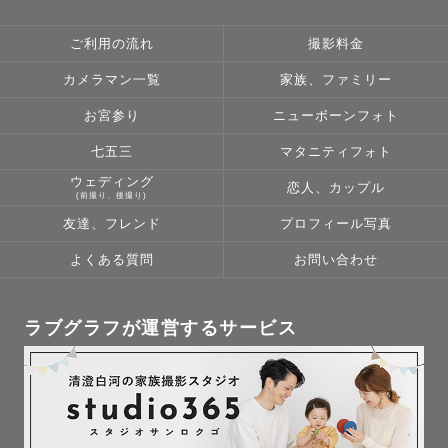
思い出や幸せをぎゅっと１枚に収めて

10年20年後見返してもかけがえのない

ご利用の流れ
撮影料金
プレゼントができますようお手伝いさせてください。

カメラマン一覧
家族、ファミリー
お会い出来ることを楽しみにしております！
お宮参り
ニューボーンフォト
七五三
マタニティフォト
ウェディング
恋人、カップル
(前撮り、後撮り)
友達、フレンド
プロフィール写真
よくある質問
お問い合わせ
ラブグラフが運営するサービス