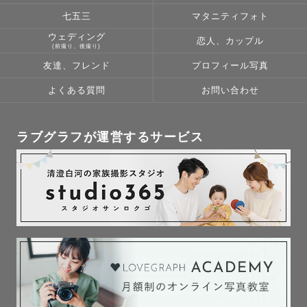
七五三
マタニティフォト
ウェディング
恋人、カップル
【ポージングについて】

(前撮り、後撮り)
ポージングがわからなくても大丈夫！その場に合ったポー
友達、フレンド
プロフィール写真
ジングを場面場面でしっかりと提案します。

よくある質問
お問い合わせ
【最後に】

ラブグラフが運営するサービス
ここまで読んでくれてありがとうございました。

ゲストの皆様と会えるのを楽しみにしています。
