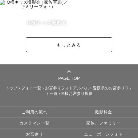
じ込めている笑顔が大きければ大きいほど輝きを増すと考
えています。

僕はその「とびきりの笑顔」の写真を後世まで残して欲し
O様キッズ撮影会
い。その想いを持って写真を撮っています。

もっとみる
写真を撮っている時、写真を初めて見た時、時が経って写
真を見返した時、その全ての「瞬間」において幸せを感じ
られることって本当に幸せなことですよね。その「幸せな
瞬間」を残すお手伝いを僕にさせてもらえませんか？

PAGE TOP
トップ
›
フォト一覧
›
お宮参りフォトアルバム
›
愛媛県のお宮参りフォ
ト一覧
›
M様お宮参り撮影
【撮影スタイル】

僕の撮影スタイルはとにかく楽しく写真を撮るということ
です。ゲスト様よりもテンションが高いと言われるくらい
ご利用の流れ
撮影料金
にその場を楽しんでいます（笑）

カメラマン一覧
家族、ファミリー
緊張しているという方も撮っていく中で自然な笑顔が出て
くること間違いなしです。

お宮参り
ニューボーンフォト