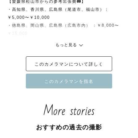
【愛媛県松山市からの参考出張費🚃】

・高知県、香川県、広島県（尾道市、福山市）：
￥5,000〜￥10,000

・徳島県、岡山県、広島県（広島市内） ：￥8,000〜
￥15,000

もっと見る
※公共交通機関を使っての移動になるため交通費は変動す
る可能性がございます。

このカメラマンについて詳しく
※遠方の場合、また撮影開始時間によっては宿泊費
（5,000-10,000円）を追加で頂く場合がございますが

　可能な限りご対応させて頂きますのでお気軽にご相談く
ださい。

More stories
おすすめの過去の撮影
初めまして。愛媛県を拠点に活動しています「ゆーたろ」
と申します。
