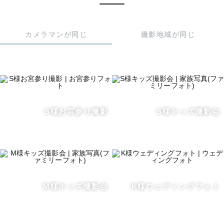
僕のカメラマンページを見ていただきありがとうございま
す。

カメラマンが同じ
撮影地域が同じ
【何のために写真を撮るのか】

いきなり質問です。みなさんは自分の生きた証を残したい
と思ったことはありませんか？

芸能人やスポーツ選手、著名な作家などは自分の作品や記
S様お宮参り撮影
S様キッズ撮影会
録、たくさんの人々の記憶の中にずっと残り続けます。

しかし、僕たち一般人はどうでしょう？

みんながみんな作品を出せるわけでもないし有名になれる
わけでもないです。

しかし、ひとつだけ確実に形として残り、将来まで残り続
M様キッズ撮影会
K様ウェディングフォト
けるものがあります。それは「写真」です。

「写真」だけは皆平等に生きた証を残せる手段です。そし
て、それはキレイであればあるほど、そして写真の中に閉