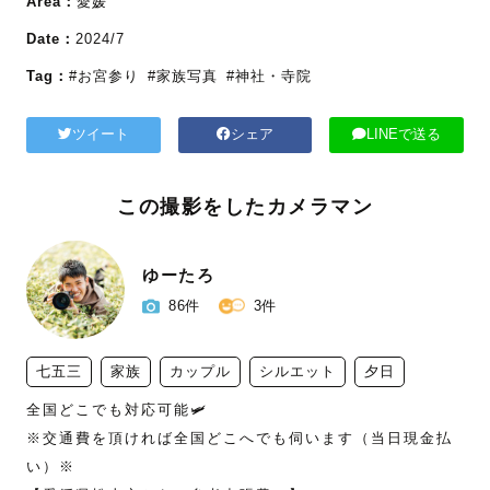
Area：
愛媛
Date：
2024/7
Tag：
#お宮参り
#家族写真
#神社・寺院
ツイート
シェア
LINEで送る
この撮影をしたカメラマン
ゆーたろ
86件
3件
七五三
家族
カップル
シルエット
夕日
全国どこでも対応可能🛩

※交通費を頂ければ全国どこへでも伺います（当日現金払
い）※
