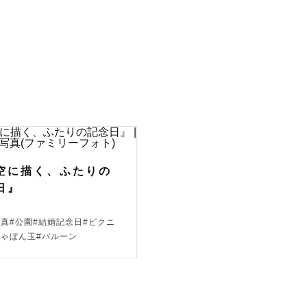
。

撮影してい
空に描く、ふたりの
日』
写真#公園#結婚記念日#ピクニ
しゃぼん玉#バルーン