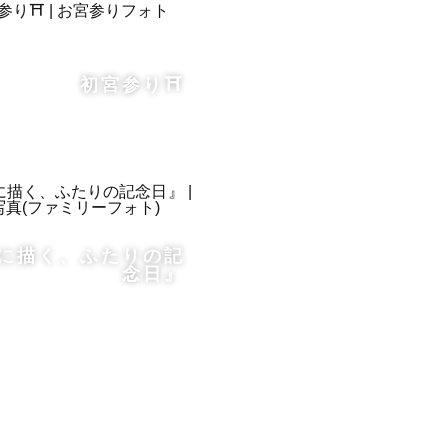
初宮参り⛩️
に描く、ふたりの記
念日』