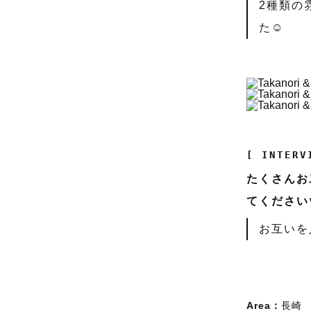
2種類の
た☺️
[ INTERV
たくさんお
てください
お互いを
Area：
長崎