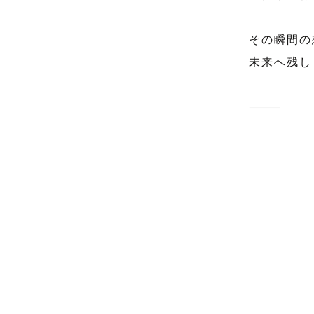
その瞬間の
未来へ残し
⸻

社内上位1
これまでに
⸻

■ はじめま
数あるペー