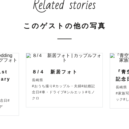
Related stories
、北部九州を拠点に活動しているカメラマンのたくやです
このゲストの他の写真
、2人の息子を育てながら、

なあたたかい時間を写真に残しています。

撮影はもちろん、

グ前撮りやロケーション撮影など、人生の大切な節目も
1st
８/４ 新居フォト
『青
sary
記念
長崎県
#おうち撮り#カップル・夫婦#結婚記
長崎県
に「たくやさん」と呼んでくださいね！

念日#車・ドライブ#シルエット#モノ
#家族
クロ
ック#
念日#
デ
想い
