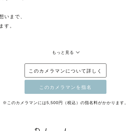
想いまで、

ます。

もっと見る
0％のプラチナランクカメラマンとして活動しています。
このカメラマンについて詳しく
200組以上のご家族やカップルを撮影してきました。

※このカメラマンには5,500円（税込）の指名料がかかります。
して

ジの中からご覧いただきありがとうございます。
