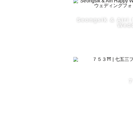
⸻

Seongsik & Airi
Wed
■ 自然な表
撮られるこ
無理にカメ
その場に溶
７
「ちゃんと
その時間を
撮影そのも
「楽しかっ