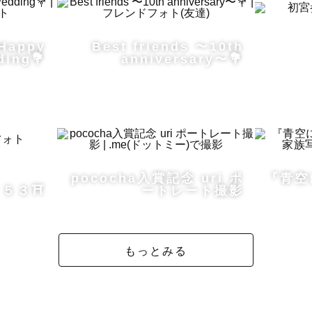
 Happy
Best friends 〜10th
ding💐
anniversary〜💐
情を大切に

とに慣れていない方も、どうぞご安心ください。

ラ目線を求めるのではなく、

け込んだ自然な姿を大切にしています。

pococha入賞記念 uri ポ
『青空
５３⛩️
ートレート撮影
撮らなきゃ」ではなく、

楽しんでいただくことを何より大切にしています。

もっとみる
のが、

たね」と思い出せる時間になるよう心がけています。
