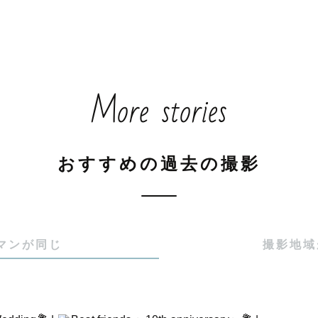
出会いは、友人の影響でした。

を撮る時間が楽しく、いつしかカメラは日常の一部にな
More stories
が生まれたことをきっかけに、

」ことの魅力に気づきました。

おすすめの過去の撮影
ことで、風景は物語になります。

気や笑い声、ぬくもりまでも写し込める写真。

マンが同じ
撮影地域
に見返したときに

気持ちまでよみがえる一枚”を大切にしています。
