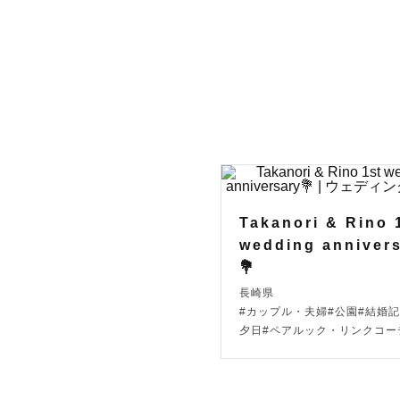
佐賀県在住
6歳と3歳
家族のよう
ファミリー
ウェディン
ます。

Takanori & Rino 
wedding anniver
💐
どうぞ気軽
長崎県
#カップル・夫婦#公園#結婚記
夕日#ペアルック・リンクコー
⸻

■ 写真への