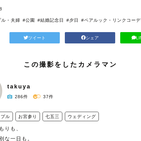
8
プル・夫婦
#公園
#結婚記念日
#夕日
#ペアルック・リンクコーデ
ツイート
シェア
L
この撮影をしたカメラマン
takuya
286件
37件
ップル
お宮参り
七五三
ウェディング
もりも、

別な一日も。
