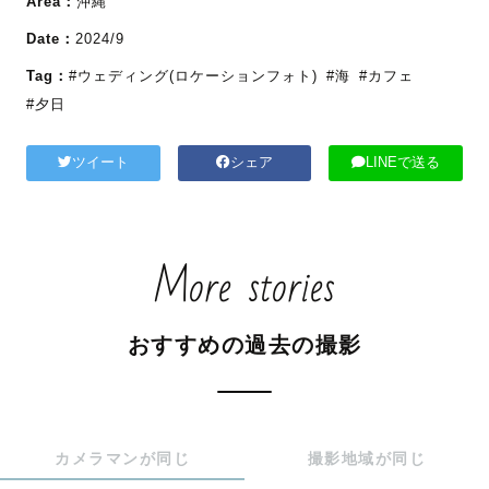
Area：
沖縄
Date：
2024/9
Tag：
#ウェディング(ロケーションフォト)
#海
#カフェ
#夕日
ツイート
シェア
LINEで送る
More stories
おすすめの過去の撮影
カメラマンが同じ
撮影地域が同じ