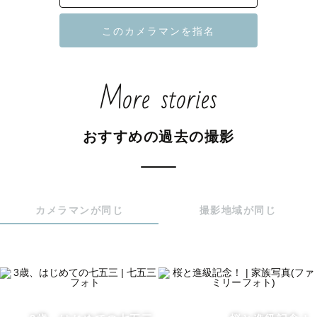
はじめまして！ラブグラファーの『まーさ』と申します。

神奈川県全域を主な対象として活動しています。

行動範囲は広めですので、周辺県(東京/静岡/山梨/その他全
国)の方もお気軽にご相談ください！

More stories
※デビューしてから3年間は静岡/山梨で撮影していまし
た。

おすすめの過去の撮影
　一度撮影させていただいたリピーター様も、拠点は変わ
っていますが遠慮なくご連絡ください。

【撮影について📷】

カメラマンが同じ
撮影地域が同じ
撮影日当日までに事前に撮りたい写真や雰囲気をヒアリン
グします。

私の撮影の特徴は主に2つです。

①撮影をご依頼していただいた想いに応えます！

・子どもの写真はたくさんあるけど、親子や家族みんなで