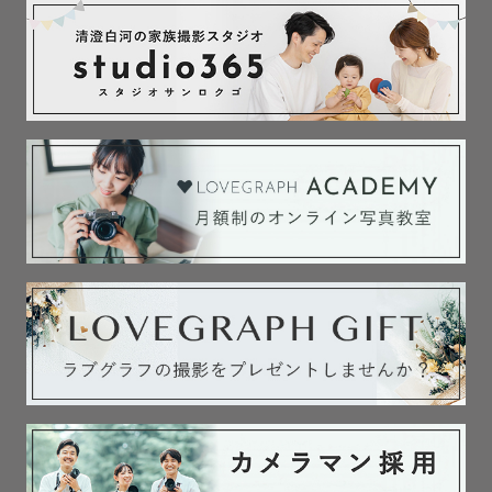
このようにゲスト様からは言っていただけることが多いで
す。

【写真に対する想い🍀】

私にとって小さい頃の出来事も、何気ない日常も、特別な
記念日も、どれも大切な思い出です。

写真を見ながら誰かと一緒に思い出話をしたり、一人で懐
かしさにふけったり。

年を経るごとに薄れていってしまう身近な人たちとの思い
出は、いつも写真がつないでくれました。

写真があるから人と人がつながっていられる。

写真があるから過去の記憶と思い出が未来までずっとつな
がっていく。

ゲスト様にも写真でその温かい気持ちを実感してもらいた
い。そんな想いで撮影をしています。
