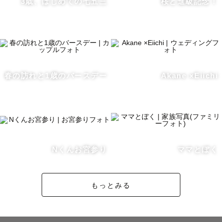
3歳、はじめての七五三
桜と進級記念！
の写真がないから一緒に撮ってほしい

・日々目まぐるしく成長していく子どもの今しかない瞬間
を綺麗な写真で残したい

・結婚式で使えるような素敵な前撮り写真を撮りたい

一緒にたくさん叶えていきますので、その"想い"をぜひ教
えてくださいね。

春の訪れと1歳のバースデー
Akane ×Eiichi
②ゲスト様のペースに合わせて、安心感のある撮影をしま
す！

・出張撮影が初めてで、自然に笑えるか不安な方

・子どもが人見知り、もしくはやんちゃで撮影当日が心配
な方

Nくんお宮参り
ママとぼく
・撮影中わいわいするよりも、穏やかな雰囲気で自然な姿
を残してほしい方

もっとみる
そんな方はぜひ私にお任せください。

撮影当日はいろんなお話をしたり、撮った写真を一緒に確
認したりしながら進めます。
