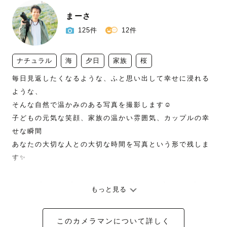
まーさ
125件
12件
ナチュラル
海
夕日
家族
桜
毎日見返したくなるような、ふと思い出して幸せに浸れる
ような、

そんな自然で温かみのある写真を撮影します☺️

子どもの元気な笑顔、家族の温かい雰囲気、カップルの幸
せな瞬間

あなたの大切な人との大切な時間を写真という形で残しま
す✨

---------*---------*---------*---------*---------*---------*-----
もっと見る
----*---------

このカメラマンについて詳しく
【自己紹介📝】
