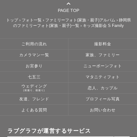
どのように写っているのか分かるので、緊張もほぐれて安
心して撮影できると思います。

PAGE TOP
ポートフォリオに載せているような自然な笑顔と温かい雰
トップ
›
フォト一覧
›
ファミリーフォト(家族・親子)アルバム
›
静岡県
のファミリーフォト(家族・親子)一覧
›
キッズ撮影会 S Family
囲気の写真をたくさん残します。

【まーさについて🏃‍♂️】

ご利用の流れ
撮影料金
福岡県出身、神奈川県在住。

カメラマン一覧
家族、ファミリー
26年1月まで11年程静岡県にも住んでいました。

日本全国、四季折々の風景写真も撮りに行っています。

お宮参り
ニューボーンフォト
ラーメン、海鮮、甘いものが好きです。

七五三
マタニティフォト
テニス、マラソン、野球観戦とアクティブ系の趣味が多い
ウェディング
恋人、カップル
ですが、性格は穏やか。

(前撮り、後撮り)
友達、フレンド
プロフィール写真
「子どものペースに合わせてくださったおかげで、人見知
よくある質問
お問い合わせ
りな子も段々と打ち解けられてよかったです」

「初の出張撮影だったけど、ポージングなど丁寧に提案し
てくださったので、いい写真がたくさん撮れました」

ラブグラフが運営するサービス