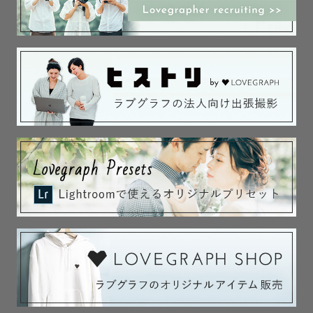
大切な人との

大切な時間を

大切な思い出として

ずっと残していけるような写真を一緒に撮りましょう！

みなさんとお会いできるのを楽しみにしています✨

【お問い合わせ✉️】

撮影についてご相談がある方は「公式LINEで問い合わせ
る」より私までご連絡ください。

予定が×の場合でも撮影をお受けできるときもありますので
一度ご相談ください。

撮影場所によって往復3000円を超える交通費が発生する場
合は事前に相談させていただきます。

まずはお気軽にお問い合わせくださいね☺️