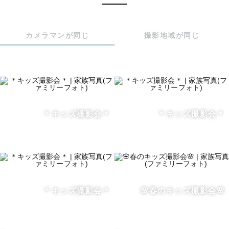
に実在し、

家族が大切にしてくれてたのだと実感できるからです。

カメラマンが同じ
撮影地域が同じ
皆様にもそれぞれの生活の中での何気ない時間はもちろん
イベントなど、

心や記録に残しておきたい特別な時間がたくさんあると思
います。

＊キッズ撮影会＊
＊キッズ撮影会＊
写真は一瞬で撮影した場所や時期、気候、感情、関係性、
誰とどう過ごしたかなど

その時の思い出が蘇るもの。

大切にしている人や瞬間を写真にして、何年後も何十年後
＊キッズ撮影会＊
🌸春のキッズ撮影会🌸
も当時のことを

前向きに振り返えられるお手伝いができたら幸いです。

もちろん、撮影の日も特別な時間にして頂けるよう頑張り