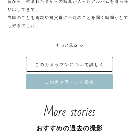
昔から、生まれた頃からの写真が入ったアルバムを引っ張
り出してきて、

当時のことを両親や祖父母に当時のことを聞く時間がとて
も好きでした。

もっと見る
生まれたばかりで、大好きだった祖父に抱かれている写真

誕生日に母の手料理とケーキが並べられたテーブルに座っ
このカメラマンについて詳しく
ている写真

母の口紅を塗りたくっていたずらしている写真

ブカブカの制服に大きいランドセルを背負った写真

一生懸命頑張った部活や習い事で賞を取った時の写真

大学卒業し袴姿で晴れ晴れしく友人達と撮った写真

More stories
久々に帰省して少し小さくなった祖父母と並んで撮った写
真

おすすめの過去の撮影
赤ちゃんや幼少期など、自分の記憶が無い時の時間も確か