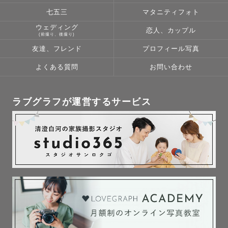
でもお気軽にメッセージでご相談ください💌💭

七五三
マタニティフォト
ウェディング
恋人、カップル
※交通費が3000円を超える場合、ゲスト様へご負担いただ
(前撮り、後撮り)
く可能性もございます。その際にはご相談させてください
友達、フレンド
プロフィール写真
🙇‍♀️✨
よくある質問
お問い合わせ
ラブグラフが運営するサービス