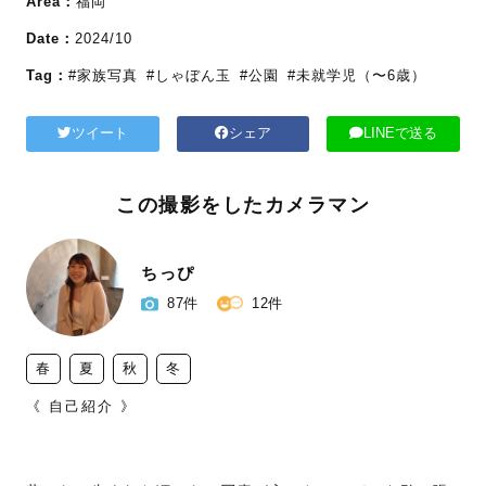
Area：
福岡
Date：
2024/10
Tag：
#家族写真
#しゃぼん玉
#公園
#未就学児（〜6歳）
ツイート
シェア
LINEで送る
この撮影をしたカメラマン
ちっぴ
87件
12件
春
夏
秋
冬
《 自己紹介 》
