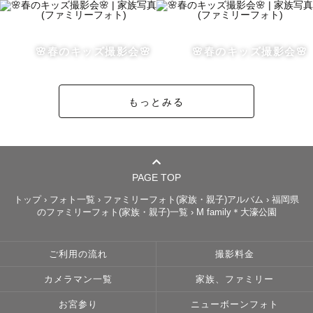
ます☺️

🌸春のキッズ撮影会🌸
🌸春のキッズ撮影会🌸
小さい頃から現在も、親の仕事の関係や特別支援学校への
もっとみる
ボランティアなどで、

お年寄りや障害を抱えた方、お子様などと関わる機会も多
くあります。

何かしらの障害をお持ちで、撮影が不安だという方も一度
ご相談ください☺️

PAGE TOP
さまざまなご提案ができるかと思います。

トップ
›
フォト一覧
›
ファミリーフォト(家族・親子)アルバム
›
福岡県
のファミリーフォト(家族・親子)一覧
›
M family＊大濠公園
《 最後に 》

ご利用の流れ
撮影料金
スケジュールが△や✕の日でも対応可能になる場合がござ
カメラマン一覧
家族、ファミリー
います！

 お問い合わせはInstagramのDMへ ささいなことでもなん
お宮参り
ニューボーンフォト