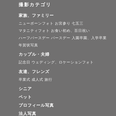
撮影カテゴリ
大阪 / 兵庫 
家族、ファミリー
関西を中心
ニューボーンフォト
お宮参り
七五三
マタニティフォト
お食い初め、百日祝い
ハーフバースデー
バースデー
入園卒園、入学卒業
※上記エリ
年賀状写真
だく場合が
カップル・夫婦
記念日
ウェディング、ロケーションフォト
公共交通機
友達、フレンズ
て頂く場合が
卒業式
成人式
旅行
シニア
※スケジュ
ペット
日程や撮影
プロフィール写真
法人写真