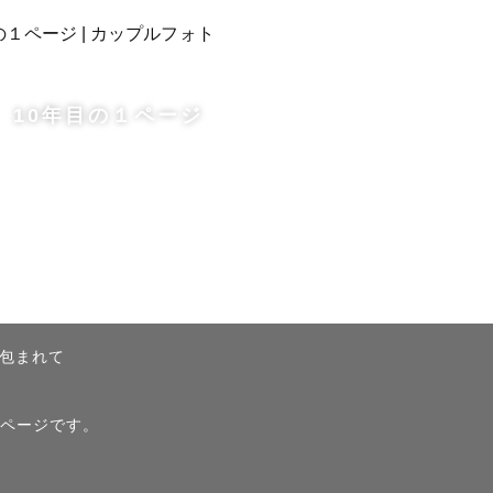
ないです
10年目の１ページ
⚑

かさが現れ
包まれて
）ページです。