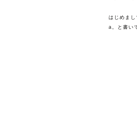
はじめまし
a。と書いて"
以下番号順
-------------
1.　a。に
2.　撮影地
3.　ご注意
4.　撮影に
-------------
✼••┈┈┈┈┈