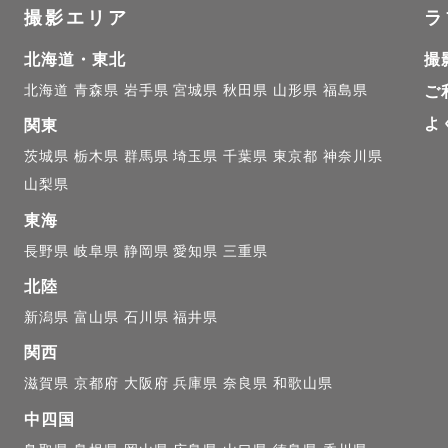
撮影エリア
ラ
/ 京都

北海道・東北
撮
に日祝をメインに活動しています🌼

北海道
青森県
岩手県
宮城県
秋田県
山形県
福島県
ご
よ
関東
ア内でも交通費が往復3000円を超える場合、超過分を
茨城県
栃木県
群馬県
埼玉県
千葉県
東京都
神奈川県
ございますので予めご了承ください

山梨県
東海
関で向かうカメラマンとなりますので、場所によっては
長野県
岐阜県
静岡県
愛知県
三重県
ございます🚃✻

北陸
新潟県
富山県
石川県
福井県
ールが×になっている日も撮影可能な場合がございます

関西
場所、撮影内容などお気軽にご相談ください

滋賀県
京都府
大阪府
兵庫県
奈良県
和歌山県
中四国