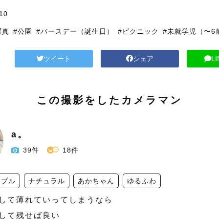
10
写真
#公園
#バースデー（誕生日）
#ピクニック
#未就学児（〜6
ツイート
シェア
L
この撮影をしたカメラマン
a。
39件
18件
ップル
ナチュラル
あかちゃん
ゆるふわ
して薄れていってしまうなら

して残せば良い
