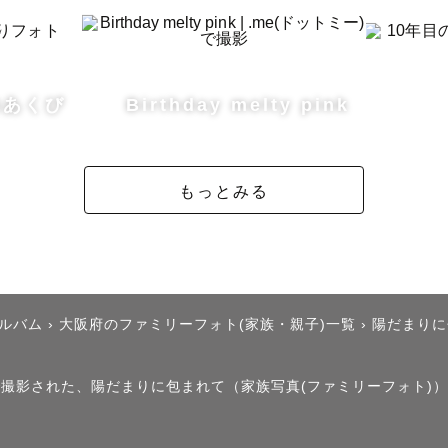
く撮ることが得意です🎀✻

撮影は、お子さまと一緒に遊びながら撮るスタイルでは
のあくび
Birthday melty pink
まのペースに合わせて穏やかに撮影させて頂いています⚐
のお声📮♡

もっとみる
の息子が泣かなくてびっくりしました

ぐ息子が手を繋ぎに行って驚きました

んわりした雰囲気が娘の緊張も解いてくれ、写真にも暖
思います

アルバム
›
大阪府のファミリーフォト(家族・親子)一覧
›
陽だまりに
」で撮影された、陽だまりに包まれて（家族写真(ファミリーフォト)
┈┈┈┈┈┈┈┈┈┈┈••✼

域について
