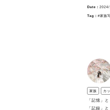
Date：
2024/
Tag：
#家族
家族
カ
「記憶」と
「記録」と