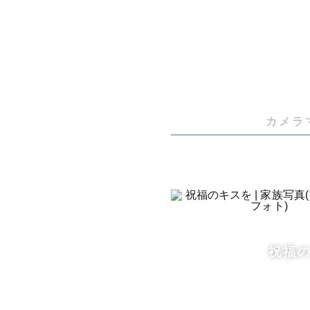
1.　a。に
大阪生まれ
くまさんとお
カメラ
昔からどん
その友人に
「結婚式の
その言葉で
祝福
ずっと変わら
友人ばかり