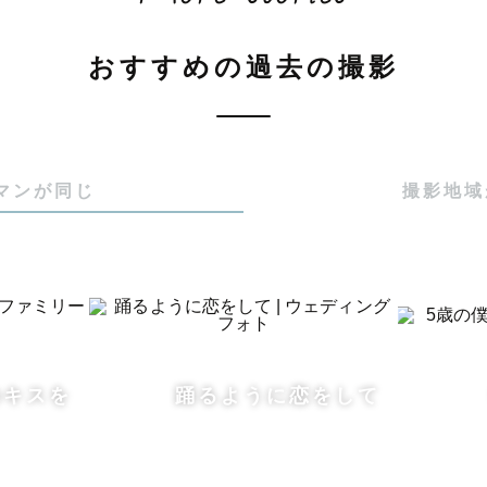
ついて

おすすめの過去の撮影
大阪育ち

花が好きです🧸🌷

マンが同じ
撮影地域
な機械でも友人ばかり撮っていました

何気なく言われた

写真を残すならがa。が良い」

勉強してラブグラファーになりました

のキスを
踊るように恋をして
ず人を撮るのが１番好きです📷´-

撮っていたので、
