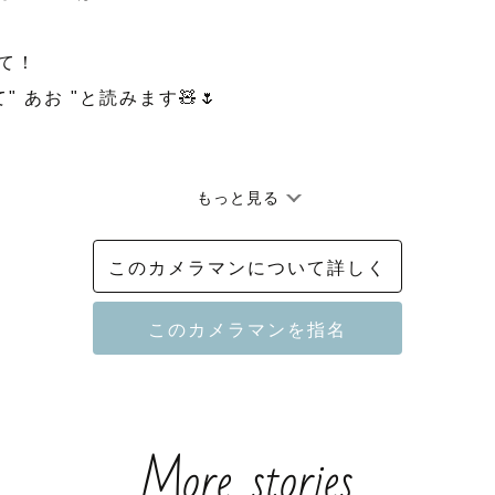
て！

 あお "と読みます🧸🌷

もっと見る
に記載しております

-----------------------

このカメラマンについて詳しく
ついて

域について

とお願い

対する想い

-----------------------

More stories
┈┈┈┈┈┈┈┈┈┈┈••✼
