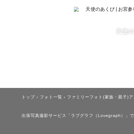
女性を可愛
ファミリー
天使
が、お子さ
ゲスト様から
・人見知り
・会ってす
・優しくふ
ているなと
トップ
›
フォト一覧
›
ファミリーフォト(家族・親子)
出張写真撮影サービス「ラブグラフ（Lovegraph）
✼••┈┈┈┈┈
2.　撮影地