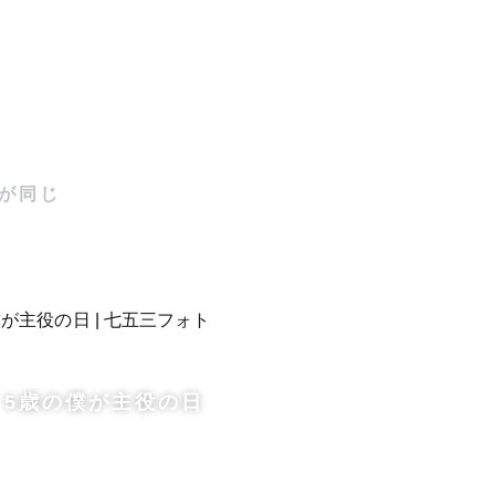
が同じ
5歳の僕が主役の日