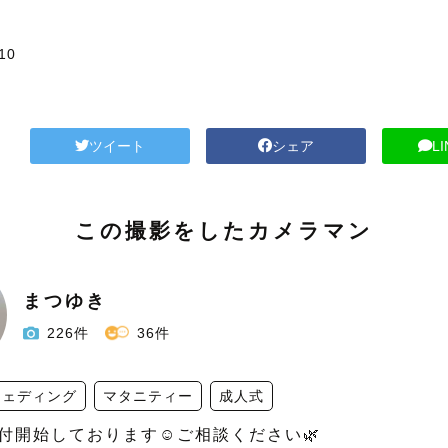
10
り
ツイート
シェア
L
この撮影をしたカメラマン
まつゆき
226件
36件
ウェディング
マタニティー
成人式
付開始しております☺️ご相談ください🌿
