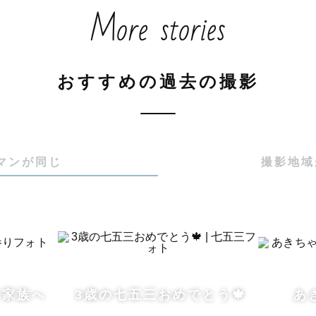
More stories
想天外で、大人の思い通りにはいかなくて、

こそ、思いがけない成長や

おすすめの過去の撮影
子が持つ、可愛さ、面白さ、関心、成長、表情、感受性
しい家族写真をお届けしたいなと思って日々精進してい
マンが同じ
撮影地域
マさんのご不安や心配ごと、お子様のこと、たくさんた


教育学部にて、発達心理学を学んでおり、

園や保育園の写真撮影の仕事も行っております。

そ家族へ
3歳の七五三おめでとう🍁
あき