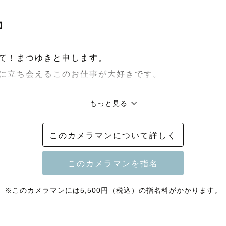


て！まつゆきと申します。

に立ち会えるこのお仕事が大好きです。

もっと見る
写真が好きで、家族写真がたくさんある家で育ちました。
このカメラマンについて詳しく
生まれたこと、けらけら笑い始めたこと、七五三の袖に
たこと、

から、鮮明に蘇る家族の思い出がわたしのなかにたくさ
※このカメラマンには5,500円（税込）の指名料がかかります。