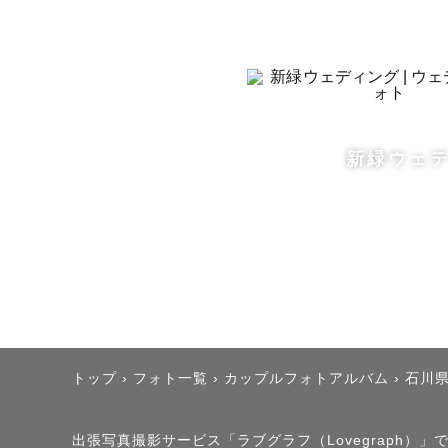
【撮影エリ
対応可能：
新緑ウェ
【撮影地へ
Loveg
とより、

撮影許可確
撮影許諾の
ださい。

トップ
›
フォト一覧
›
カップルフォトアルバム
›
石川
出張写真撮影サービス「ラブグラフ（Lovegraph）」で撮