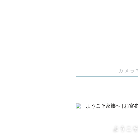
子どもは奇
でもだから
その子その
ながら

その家族ら
カメラ
パパさんマ
てください。
学生時代は
現在は幼稚
ようこ