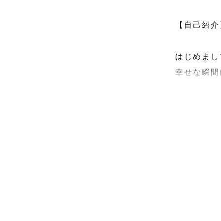
【自己紹介】
はじめまし
幸せな瞬間
祖父、父が
ある日妹が
て遊んでい
写真がある
す。
