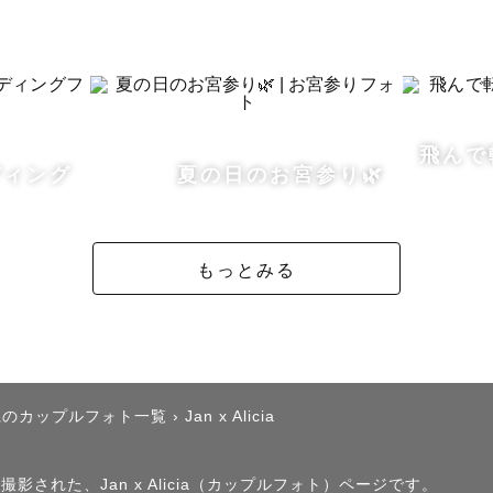
ア】

福井、滋賀、京都（市内）、石川（加賀〜金沢）

飛んで
ディング
夏の日のお宮参り🌿
の許諾申請について】

raphでの撮影は、撮影地とのトラブルによる再撮影や補償
もっとみる
認や申請をゲスト様ご自身にお願いしております。

取り方などはこちらからお伝えさせていただきますので
県のカップルフォト一覧
›
Jan x Alicia
影された、Jan x Alicia（カップルフォト）ページです。