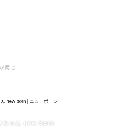
に寄り添い
ます。

が同じ
くさん教え
ちゃん new born