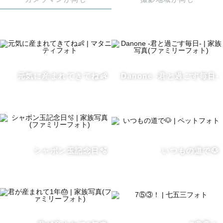
_-.＊_-.＊_-.＊_-.＊_-.＊_-.＊_-.＊_

【"こゆき"について】

元気に産まれてきてね👶
Danone -君と過ごす毎日-
❄️普段は看護師💉をしています。　

ハンディキャップをお持ちの子どもさんや

おじいちゃん、おばあちゃんと

撮影をしたい方もご安心ください！

それぞれのペースに合わせて撮影します。

シャボン玉記念日🫧
いつもの道で🐶
❄️看護師の片手間、名古屋のゲストハウス兼

カフェバーで働いています☕️

"I can speak just a little English."

カタコトですが、精一杯対応します。
