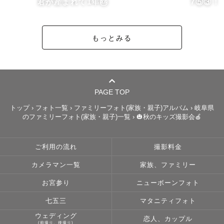
❄️好きなこと/好きなものは旅、ゲストハウス巡り、猫、
君が産まれて1年🎂
7⑤③！
海、漫画やアニメです。ポケポケにハマってます笑

お好きな方はぜひお話ししましょう🗣️

もっとみる
【撮影について】

"はじめてのカメラマン撮影"

PAGE TOP
緊張すると思います💦

トップ
›
フォト一覧
›
ファミリーフォト(家族・親子)アルバム
›
岐阜県
のファミリーフォト(家族・親子)一覧
›
🎃秋のキッズ撮影会🍎
撮影当日前の準備期間から、

一緒に考えて楽しく準備させて頂きたいと

ご利用の流れ
撮影料金
思っています😌✨

カメラマン一覧
家族、ファミリー
お宮参り
ニューボーンフォト
❄️こんな写真撮りたい、こんな場所で撮りたい、

七五三
マタニティフォト
ペットと一緒に撮影したいなど

ウェディング
恋人、カップル
ご希望も事前にヒアリングします。

(前撮り、後撮り)