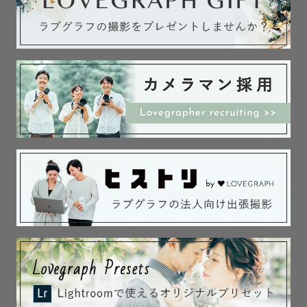
【最後に】

_-.＊_-.＊_-.＊_-.＊_-.＊_-.＊_-.＊_

「今」しかない時間を残し、

写真をふと見返した時に

『素敵な想い出』となるような

撮影をさせて頂きます💐

_-.＊_-.＊_-.＊_-.＊_-.＊_-.＊_-.＊_

ここまで読んで頂き、

ありがとうございました。

『皆様にお会いできることを楽しみして

おります😌✨』
