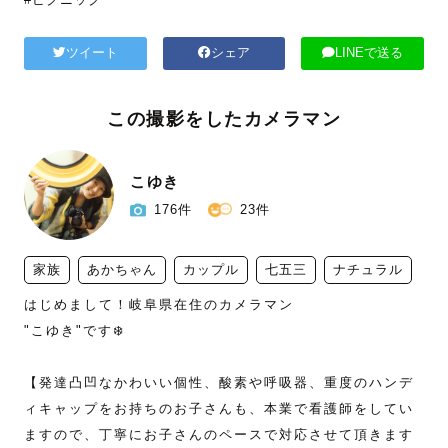
ツイート
シェア
LINEで送る
この撮影をしたカメラマン
こゆき
176件
23件
家族
あかちゃん
カップル
七五三
ナチュラル
はじめまして！岐阜県在住のカメラマン

"こゆき"です❄️  

【発達凸凹なかわいい個性、酸素や呼吸器、重度のハンデ
ィキャップをお持ちのお子さんも、本業で看護師をしてい
ますので、丁寧にお子さんのペースで対応させて頂きます