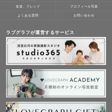
友達、フレンド
プロフィール写真
❄️撮影前に顔合わせご希望の方はLINEのテレビ電話などで
よくある質問
お問い合わせ
も対応します。

❄️"写ルンです"のような世界の写真も

ラブグラフが運営するサービス
撮影しています。興味のある方は

お問い合わせください！

［撮影エリア］

❄️愛知/岐阜メインですが県外も対応可能です。

※交通費が3000円以上かかる場合の

エリア外での撮影は交通費を相談させて

頂きます。ご了承ください。
