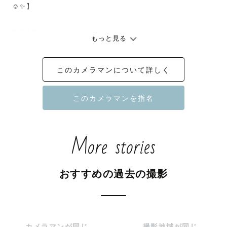
☺️✨】

🎐7月🈵

もっと見る
🍉8月🈳あり　暑い時はお家での撮影もオススメです！

ねこちゃん、わんちゃん、鳥さん、亀さん動物大好き。

このカメラマンについて詳しく
ご相談はお気軽に公式LINEにお問い合わせください。

More stories
_-.＊_-.＊_-.＊_-.＊_-.＊_-.＊_-.＊_

おすすめの過去の撮影
『何気ない日常から記念日まで「今」を

残すお手伝いをさせて頂きます』

特別な時間を一緒に楽しみましょう！

カメラマンが同じ
撮影地域が同じ