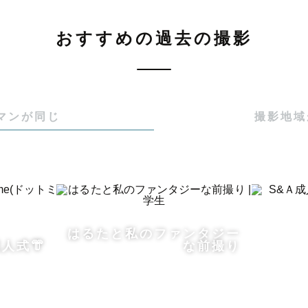
の瞬間の「あなたらしさ」を最大限に引き出せるよう、
おすすめの過去の撮影
ただきます📸

マンが同じ
撮影地域
で、建設会社の営業職として働いておりました。

はるたと私のファンタジー
めたのは約8年前。

人式👘
な前撮り
始めた写真でしたが、気づけばたくさんの方の人生の節
マンとして活動するようになりました。
