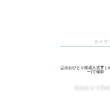
その日、そ
撮影させてい
⸻

カメラ
自己紹介

兵庫県出身
カメラを始
㊗️おひとり様成
趣味として
残すカメラ