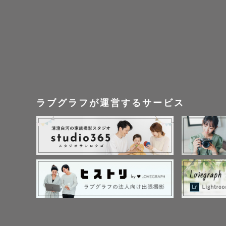
や会話、感
日常も、特
どちらも大
す。

ラブグラフが運営するサービス
また、私自
でも可愛く
だからこそ
影を心がけ
ウェディン
ださい。
