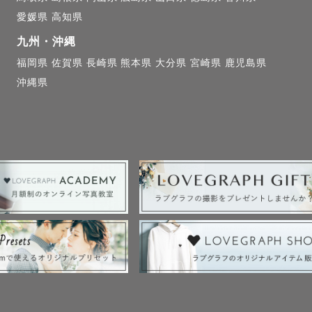
情まで思い出せる存在だと思っています。

愛媛県
高知県
九州・沖縄
別な一日も。

福岡県
佐賀県
長崎県
熊本県
大分県
宮崎県
鹿児島県
切な思い出として未来へ残せるよう、一枚一枚丁寧に撮
沖縄県
身「目が小さいこと」がコンプレックスだったこともあ
、綺麗に写りたい」という気持ちによく共感できます。

、女性がより魅力的に見える角度や表情、ポージングを
ています。

グ撮影の経験もございますので、大切な記念日も安心し