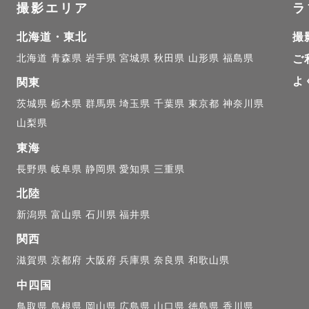
撮影エリア
ラ
よって最適な時間帯が異なりますので、ご相談ください。
北海道・東北
撮
しい雰囲気のお写真から、夕暮れならではのドラマチッ
北海道
青森県
岩手県
宮城県
秋田県
山形県
福島県
ご
ともに変化する光を活かした撮影が得意です。

よ
関東
茨城県
栃木県
群馬県
埼玉県
千葉県
東京都
神奈川県
な雰囲気のお写真はもちろん、SNSのアイコンにも使
山梨県
雰囲気のある写真や、エモーショナルなテイストのお写
東海


長野県
岐阜県
静岡県
愛知県
三重県
北陸
新潟県
富山県
石川県
福井県
関西
想い🌱

滋賀県
京都府
大阪府
兵庫県
奈良県
和歌山県
中四国
の瞬間を残すだけでなく、何年後かに見返したとき、そ
鳥取県
島根県
岡山県
広島県
山口県
徳島県
香川県