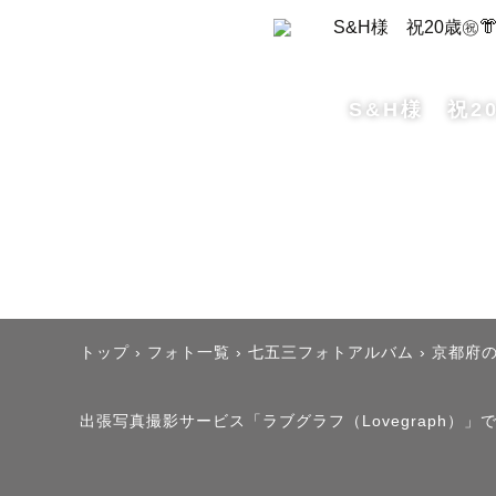
⸻

得意な写真
S&H様 祝20
茶道を習っ
に親しんで
そのため現
また、海外
トップ
›
フォト一覧
›
七五三フォトアルバム
›
京都府
を話せない
ぜひお気軽
出張写真撮影サービス「ラブグラフ（Lovegraph）
おすすめの