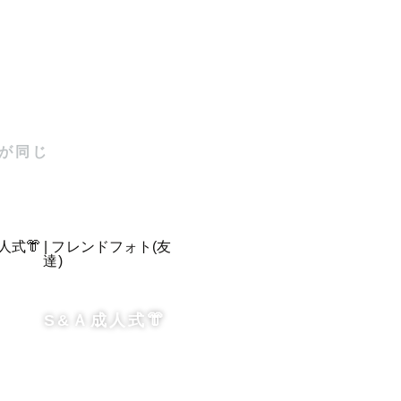
心を込めて
が同じ
S&Ａ成人式👘
目や日常を