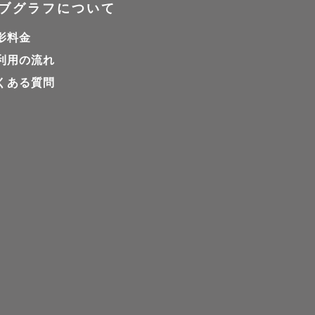
ブグラフについて
）

影料金
クな一枚ま
利用の流れ
くある質問
いやすい少し
真も撮影し
の日の空気