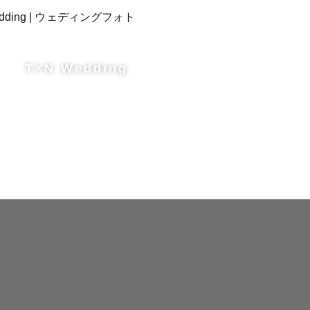
T×N Wedding
ら和の文化
す👘

方が日本語