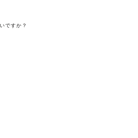
いですか？

な思い出に
を大切にし
っていま