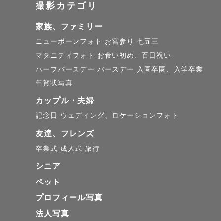
撮影カテゴリ
（※季節に
家族、ファミリー
柔らかく優
ニューボーンフォト
お宮参り
七五三
マタニティフォト
お食い初め、百日祝い
で、時間と
ハーフバースデー
バースデー
入園卒園、入学卒業
年賀状写真
また、自然
カップル・夫婦
顔を隠した
記念日
ウェディング、ロケーションフォト
ております。
友達、フレンズ
卒業式
成人式
旅行
⸻

シニア
ペット
撮影に込める
プロフィール写真
法人写真
写真は、そ