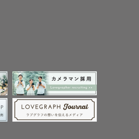
影いたしま
り、「少し
意識した撮
てお任せく