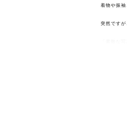
着物や振袖
突然ですが
「素敵な写
ですが、私
なるよう心
撮影前には
ながら、一
す。

大切な人と
自然な笑顔