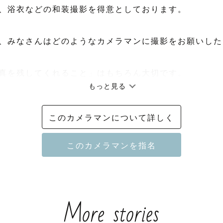
、浴衣などの和装撮影を得意としております。

、みなさんはどのようなカメラマンに撮影をお願いした
真を残してくれること」はもちろん大切です。

もっと見る
は写真そのものだけではなく、撮影している時間も大切
がけています。

このカメラマンについて詳しく
たくさんお話を伺い、お一人おひとりの想いやこだわり
緒に世界に一つだけの撮影時間をつくっていきたいと思
More stories
笑い合う時間。

も、少し照れた表情も。
