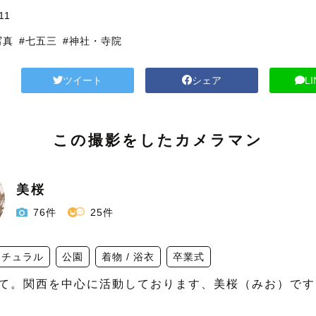
11
写真
#七五三
#神社・寺院
ツイート
シェア
L
この撮影をしたカメラマン
美桜
76件
25件
ナチュラル
公園
着物 / 浴衣
卒業式
て。関西を中心に活動しております、美桜（みお）です。