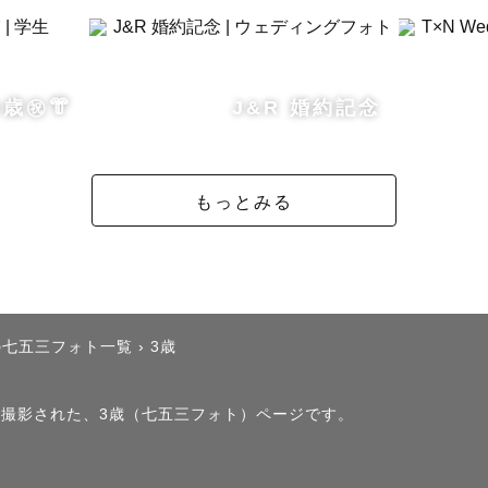
の雰囲気

歳㊗️👘
J&R 婚約記念
ていた経験や、着物好きな母の影響もあり、小さい頃か
きました。

もっとみる
在は、着物・振袖・浴衣など和装撮影を得意としておりま
で英語による撮影経験もございますので、パートナーの
の七五三フォト一覧
›
3歳
場合でも安心してご依頼いただけます。

にご相談ください。

」で撮影された、3歳（七五三フォト）ページです。
撮影時間帯は晴れた日の夕方です。
