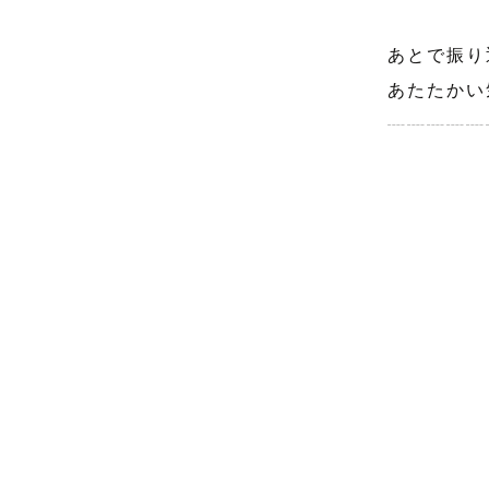
あとで振り
あたたかい
┈┈┈┈┈
ゆこ ってど
❊こどもと関
❊丁寧なや
❊ナチュラ
〘  やさ