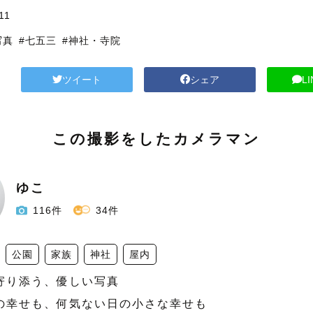
11
写真
#七五三
#神社・寺院
ツイート
シェア
L
この撮影をしたカメラマン
ゆこ
116件
34件
公園
家族
神社
屋内
寄り添う、優しい写真

日の幸せも、何気ない日の小さな幸せも
