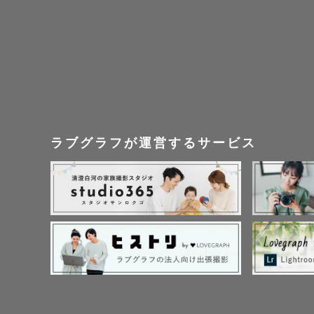
たくさん残
たくさん愛
私も、

家族や大切
たくさん残
ラブグラフが運営するサービス
写真を始め
特別な日も
あなたらし
┈┈┈┈┈
◌撮影の打ち