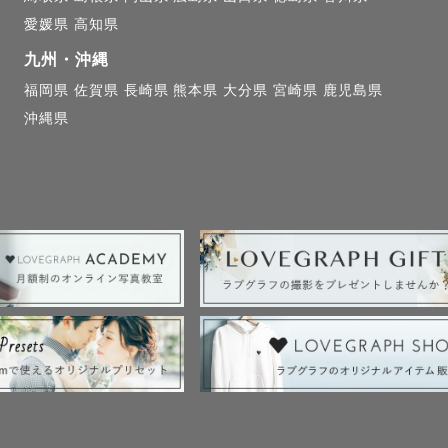
してくれていて、

愛媛県
高知県
されていることを実感しました💭

九州・沖縄
福岡県
佐賀県
長崎県
熊本県
大分県
宮崎県
鹿児島県
沖縄県
な人の写真を

したいと思ったのが

るきっかけでした。

、何気ない時間も、

い瞬間を　一緒にたくさん残しましょう😊

┈┈┈┈┈┈┈┈┈┈┈┈┈┈┈┈

合わせ◌
