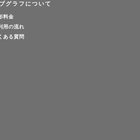
ブグラフについて
。

影料金
利用の流れ
くある質問