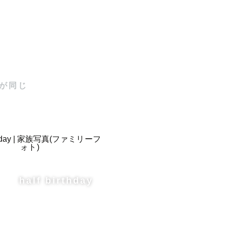
が同じ
まとの関わ
half birthday