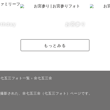
や空気感を大事にしながら、

いお写真を残せるようにご提案いたします😊

rthday
お宮参り
┈┈┈┈┈┈┈┈┈┈┈┈┈┈┈┈

もっとみる
、優しい雰囲気のお写真を得意としています。

の七五三フォト一覧
›
🌼七五三🌼
めたお写真だけでなく、

もたくさん撮影させていただきます☺️

で撮影された、🌼七五三🌼（七五三フォト）ページです。
した空気の中で、
