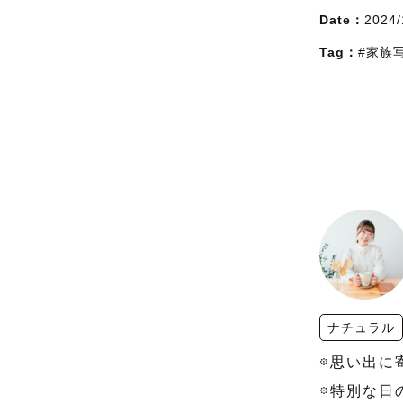
Date：
2024/
Tag：
#家族
ナチュラル
𖡼思い出に
𖡼特別な