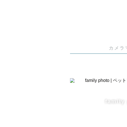
🌷 〙

雑貨屋さん
フォトスタ
カメラ
シンガー🎶

放デイの先生
としての経験
［ 着物の
family
り方 ］

それぞれの