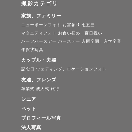
撮影カテゴリ
ありのまま
家族、ファミリー
家族の絆や
ニューボーンフォト
お宮参り
七五三
マタニティフォト
お食い初め、百日祝い
そんな写真
ハーフバースデー
バースデー
入園卒園、入学卒業
年賀状写真
┈┈┈┈┈
カップル・夫婦
記念日
ウェディング、ロケーションフォト
✎写真への想
友達、フレンズ
卒業式
成人式
旅行
おばあちゃ
シニア
みんなで写
ペット
プロフィール写真
末っ子にも
法人写真
何気ない日