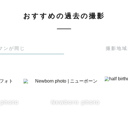
おすすめの過去の撮影


ジオカメラマン📸

マンが同じ
撮影地域
📚

もあります💭

知識・撮られる気持ち・魅力を引き出すお写真・お子さ
 photo
Newborn photo
経験を通して大切にしてきたことをもとに、
