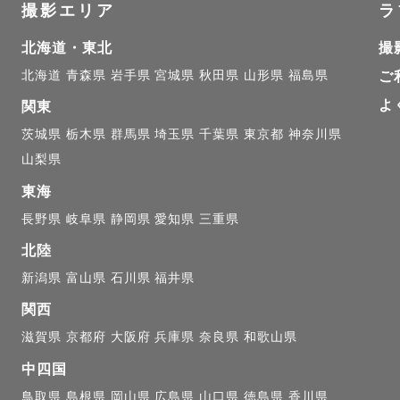
撮影エリア
ラ
のあなたらしい表情を引き出すことを大切にしております
北海道・東北
撮
、大切な時間のかけがえのなさを感じられるような、

北海道
青森県
岩手県
宮城県
秋田県
山形県
福島県
ご
をお届けできれば嬉しいです🌱

よ
関東
茨城県
栃木県
群馬県
埼玉県
千葉県
東京都
神奈川県
┈┈┈┈┈┈┈┈┈┈┈┈┈┈┈┈

山梨県
東海
い✎

長野県
岐阜県
静岡県
愛知県
三重県
北陸
んのお家に親族が集まる時、

新潟県
富山県
石川県
福井県
真をみる時間がとても好きでした。

関西
滋賀県
京都府
大阪府
兵庫県
奈良県
和歌山県
関わらず、

中四国
常の写真も

鳥取県
島根県
岡山県
広島県
山口県
徳島県
香川県