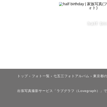
自然な表情
あなたらし
half bi
┈┈┈┈┈
私の写真📸

やわらかく
トップ
›
フォト一覧
›
七五三フォトアルバム
›
東京都
カチッと決
自然な表情
出張写真撮影サービス「ラブグラフ（Lovegraph）」
リラックス