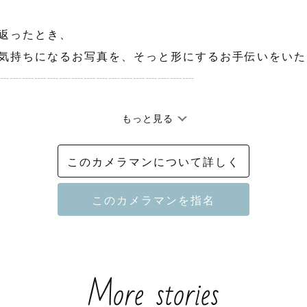
返ったとき、

気持ちになるお写真を、そっと形にするお手伝いをいたしま
┈┈┈┈┈┈┈┈┈┈┈┈┈┈┈┈

もっと見る
んな人？？💭

このカメラマンについて詳しく
わることがだいすき👼🏻

りとりで安心できる空気作り🌿 

ルなお写真が得意✨

More stories
しく、丁寧に、みなさまとのお時間を大切にしながら撮影