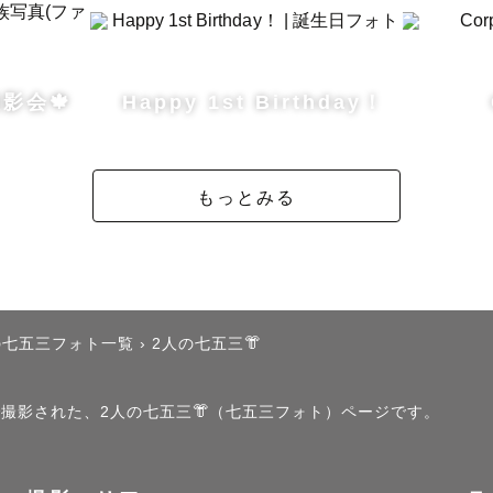
影会🍁
Happy 1st Birthday！
もっとみる
の七五三フォト一覧
›
2人の七五三👘
」で撮影された、2人の七五三👘（七五三フォト）ページです。