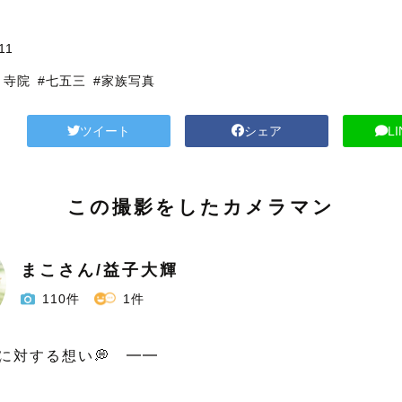
11
・寺院
#七五三
#家族写真
ツイート
シェア
L
この撮影をしたカメラマン
まこさん/益子大輝
110件
1件
に対する想い💭　━━
