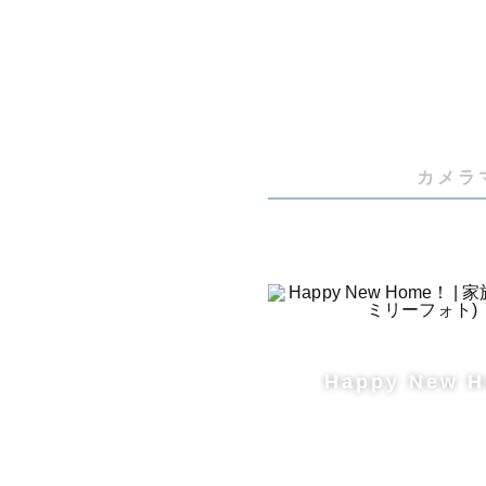
━━　撮影
埼玉県を中
カメラ
※交通費3
※日程が△
場合もあり
お気軽に相
撮影に関す
Happy New 
撮影でお会