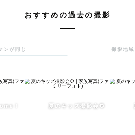
対応エリア　━━

おすすめの過去の撮影
心に活動しています！

マンが同じ
撮影地域
000円を超過する場合は、別途交通費をいただいておりま
や×になっているところでも、前後の撮影場所によって
ます。

談ください◎

るご相談は、下記の公式LINEから気軽にお問い合わせく
Home！
夏のキッズ撮影会🌻
いできること、楽しみにしています🌟
