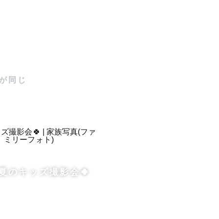
が同じ
す。

案内できる
ださい！

夏のキッズ撮影会🍀