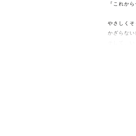
『これから
やさしくそ
かざらない
そして、い
手を伸ばせ
思いきり愛
写真を通し
これから一
そんな想いで