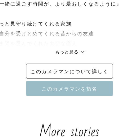
一緒に過ごす時間が、より愛おしくなるように』

っと見守り続けてくれる家族

自分を受けとめてくれる昔からの友達

ま隣を選んでくれた大切な恋人

もっと見る
ば届く距離の大切な人に、

このカメラマンについて詳しく
やありがとうを伝えて欲しい

て、今ある幸せに気づけるように。

緒に過ごす時間が、より愛おしくなるように。

More stories
LOVEGRAPHのカメラマンを続けていきます🌟
