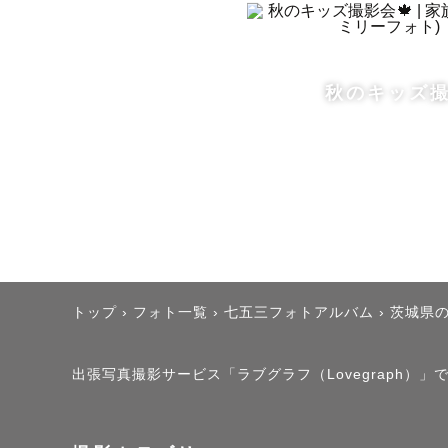
秋のキッズ撮
トップ
›
フォト一覧
›
七五三フォトアルバム
›
茨城県
出張写真撮影サービス「ラブグラフ（Lovegraph）