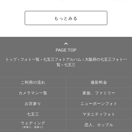
もっとみる
PAGE TOP
トップ
›
フォト一覧
›
七五三フォトアルバム
›
大阪府の七五三フォト一
覧
›
七五三
ご利用の流れ
撮影料金
カメラマン一覧
家族、ファミリー
お宮参り
ニューボーンフォト
七五三
マタニティフォト
ウェディング
恋人、カップル
(前撮り、後撮り)