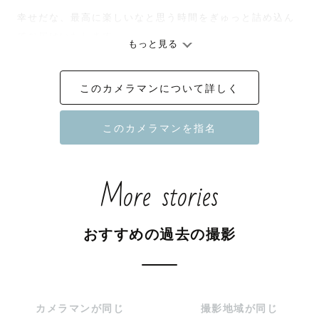
幸せだな、最高に楽しいなと思う時間をぎゅっと詰め込ん
でお届けいたします。

もっと見る
当日まで緊張するなとか、こんなことが不安だななどなん
でもご相談ください。

このカメラマンについて詳しく
メッセージを通してお話しし、一緒に解消します！

撮影まで、当日、そして撮影後思い出として振り返った時
もやっぱり楽しかったと思える時間を一緒に作らせてくだ
さい😊

More stories
みなさまにお会いできることを楽しみにしています
おすすめの過去の撮影
カメラマンが同じ
撮影地域が同じ