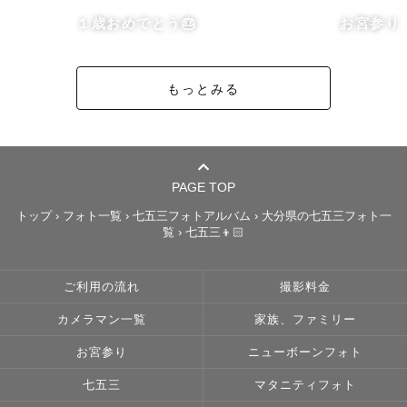
寧にさせて頂くのでご安心ください。

１歳おめでとう🎂
お宮参り
好きな撮影は七五三やお宮参り、バースデー撮影など、お
子様との撮影が大好きです👧🏻🤍

もっとみる
ウェディングもバッチリ撮れますのでお任せください💍

◎小道具 

撮影に使える小道具沢山ご用意しています！

PAGE TOP
・七五三小道具(和傘、数字スティック)

トップ
›
フォト一覧
›
七五三フォトアルバム
›
大分県の七五三フォト一
覧
›
七五三👦🏻
・電動シャボン玉

・ピクニックシート🧺　

・誕生日タペストリー

ご利用の流れ
撮影料金
・ウェディング用ベール

カメラマン一覧
家族、ファミリー
使用したいものがありましたら事前にお声がけください。

お宮参り
ニューボーンフォト
七五三
マタニティフォト