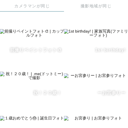
カメラマンが同じ
撮影地域が同じ
⚠︎太宰府天満宮は太宰府天満宮カメラマン組合に加入して
いるカメラマンのみ撮影可能です。

お宮参り・七五三の撮影のみ可、ご祈祷必須となっており
ます。

2025/1/20から加入しています。

前撮りペイントフォト🎨
1st birthday!
＿＿＿＿＿＿＿＿

💡撮影について

撮影前の事前のやり取りで、撮りたいイメージなどヒアリ
ングさせて頂きます。

祝！２０歳！
ーお宮参りー
ご要望があれば是非お伝え下さい！

最初は緊張するかもしれませんが、楽しくお話ししながら
撮影を進めていきます！

ポージングの指示なども、参考お写真をお見せしながら丁