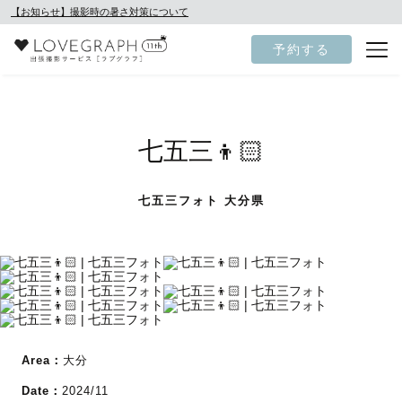
【お知らせ】撮影時の暑さ対策について
予約する
七五三👦🏻
七五三フォト 大分県
Area：
大分
Date：
2024/11