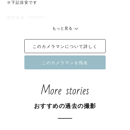
※下記目安です

筑後地域　2000円〜

もっと見る
佐賀県  2000円〜

このカメラマンについて詳しく
大分県  2000〜5000円

山口県 2000円〜4000円

撮影許可使用料が必要な人気撮影場所

More stories
・宇美八幡宮 1000円(2026/8/1〜)

・赤間神宮　1000円

・櫛田神社　1000円

おすすめの過去の撮影
・太宰府天満宮　3000円

・大濠・舞鶴公園 3000円
