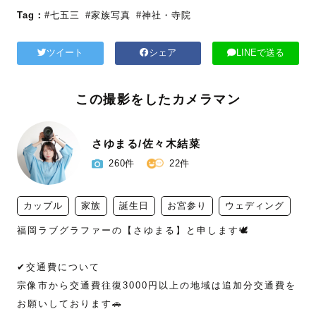
Tag：
#七五三
#家族写真
#神社・寺院
ツイート
シェア
LINEで送る
この撮影をしたカメラマン
さゆまる/佐々木結菜
260件
22件
カップル
家族
誕生日
お宮参り
ウェディング
福岡ラブグラファーの【さゆまる】と申します🕊️

✔︎交通費について

宗像市から交通費往復3000円以上の地域は追加分交通費を
お願いしております🚗
