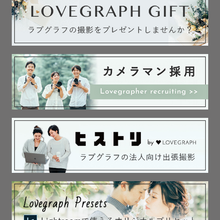
ド・七五三・お宮参りなど

希望日時：◯月◯日◯時〜　※目安でも可

撮影希望地：都道府県、公園・海・季節の花畑・神社・お
うち・学校など

その他ご要望:ありましたら御記入ください😌

最後までご覧頂きありがとうございます◎

皆様とお会い出来ることを楽しみにしています°. ♡ .°