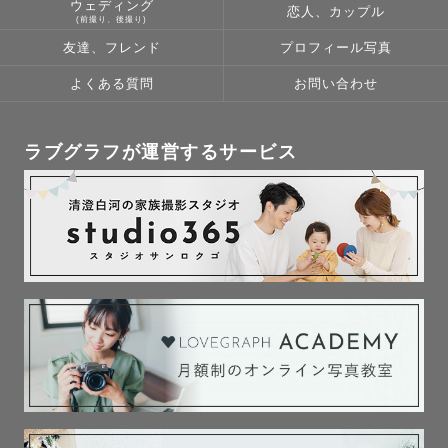
ウェディング
恋人、カップル
…………………………………………………

(前撮り、後撮り)
写真を撮ることが大好きです！

友達、フレンド
プロフィール写真
よくある質問
お問い合わせ
特別な記念日も

日常の何気ない瞬間も

写真というカタチに残していきたい。

ラブグラフが運営するサービス
写真を見返した時に幸せな、温かい気持ちになれますよう
に。

そんな想いを込めて撮影をしています。

…………………………………………………………

\  お問い合わせフォーム  /

問合せ内容：検討段階・予約希望

撮影内容：バースデー・カップル・ウエディング・フレン