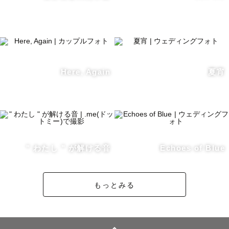
写真展「TOOPE-撮っぺ-」vol.1岩手/vol.2秋田開催

・

Here, Again
夏宵
＼ワンポイントアドバイス／

💬公園での家族写真や七五三、お宮参りなどは混雑や一般
客の写り込みの少ない平日がおすすめです✨

💬夏は暑さの和らぐ早朝(8:30-11:00)か夕方(16:00以
降)、もしくはおうちでの撮影をおすすめします🌻（スタジ
" わたし " が解ける音
Echoes of Blue
オや施設など紹介します♪）

💬夕日撮影ご希望の方はダントツで秋田県をおすすめしま
もっとみる
す！！遠くても感動できる夕日撮影ができます🌇

💬冬の光はどの時間帯も柔らかく、雪の反射で肌が綺麗に
映ります☺️ロケ地にお悩みの方、ぜひ提案させてくださ
い！
