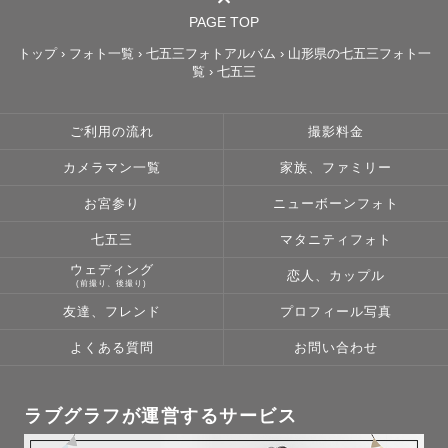
PAGE TOP
トップ
›
フォト一覧
›
七五三フォトアルバム
›
山形県の七五三フォト一
覧
›
七五三
・　

ご利用の流れ
撮影料金
カメラマン一覧
家族、ファミリー
【ニューボーンについて】

⚠️アートニューボーンをご検討中の方へ⚠️

お宮参り
ニューボーンフォト
基本的に平日のみお受け致します。

七五三
マタニティフォト
以下より2〜3パターン

ウェディング
恋人、カップル
･かごおくるみ

(前撮り、後撮り)
･布背景おくるみ

友達、フレンド
プロフィール写真
･はだかんぼ（布背景/黒背景のどれか）

よくある質問
お問い合わせ
･サイドポーズ

・ナチュラルニューボーンをしっかりめに撮影希望

＋パーツ写真、兄弟･家族写真

ラブグラフが運営するサービス