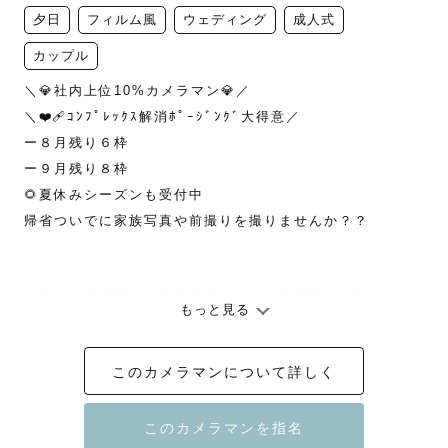
夕日
フィルム風
ウェディング
成人式
カップル
＼💎社内上位10%カメラマン💎／

＼❤️‍🩹ｺﾝﾌﾟﾚｯｸｽ解消ﾎﾟｰｼﾞﾝｸﾞ大得意／

ー８月残り６枠

ー９月残り８枠

🌻夏休みシーズンも受付中

帰省ついでに家族写真や前撮りを撮りませんか？？

⚠️詳しい交通費のご負担詳細はページ最下部をご覧くださ
もっと見る
い。

※交通費をご負担いただければ全国対応できます！

このカメラマンについて詳しく
▷▷ﾘﾋﾟｰﾀｰ様・ｼﾝｸﾞﾙﾏｻﾞｰ・ｼﾝｸﾞﾙﾌｧｻﾞｰのゲストは指名
料/値引きいたします😌ご申告ください。
