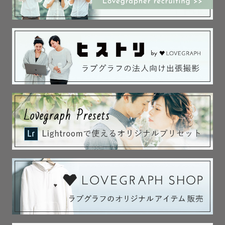
安な方は、ご遠慮ください。

・

初めまして！ずほちんです☺︎

数多いページから私のページに来ていただきありがとうご
ざいます◎

気軽にずほさん、ずほちゃん、ずほちんとお呼びください
☺️

🌿特典①

＊衣裳屋さん/ヘアメイク/フローリスト紹介可能🉑(山形/秋
田/宮城)

＊七五三シーズン限定七五三用和傘（白）
