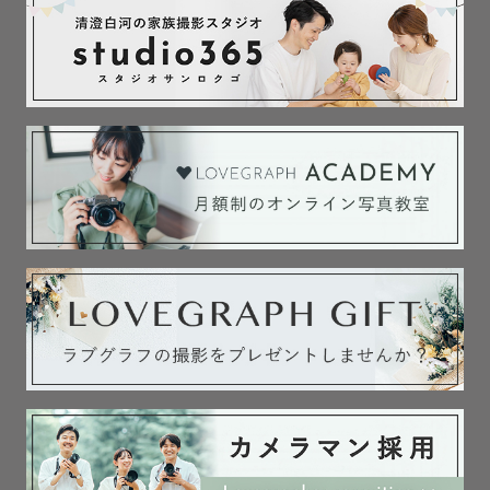
※生花は基本的に自身でご用意いただいております。

※時間延長オプション（＋11,000円）追加でポージング追
加可能。

※布の色味ご相談可ですが、わたしの撮影スタイルは暗め
でシックな写真を得意としています。基本的に白背景、白
木目調背景での撮影は対応しておりませんのでご了承くだ
さい。

※撮影アイテムはたくさんあるため、基本的にカメラマン
におまかせとなります。

※アートニューボーンフォトに関して、通常と異なる編集
を行うため、別ゲストさまの撮影日よりも納品日が前後す
る可能性があります。納品期限内（２週間以内）には納品
するため、ご了承ください。

※猫を飼っております。使用品の洗濯はもちろん、備品等
には猫が触れない環境で準備・保管しております。ご安心
ください。とはいえ、毛の付着がゼロではないため、ご不