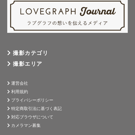
＊和装撮影用の番傘（赤白）/毛氈

🌿特典②

撮影後、楽しい時間の余韻にひたれます、、、❤︎

. 。・”あの時の幸せがよみがえる写真を”・。.　　をモッ
トーに。

撮影カテゴリ
撮影エリア
■写真と私■

ゲストさまらしい撮影が得意です！

運営会社
利用規約
撮られ慣れてない、写真が苦手、、そんな方こそお任せく
プライバシーポリシー
ださい！

特定商取引法に基づく表記
昔からの友達だったかな？と錯覚する距離感で、自然体な
対応ブラウザについて
写真を引き出します☺️

カメラマン募集
長年カメラマンをしているけど自分が撮られるのは本当に