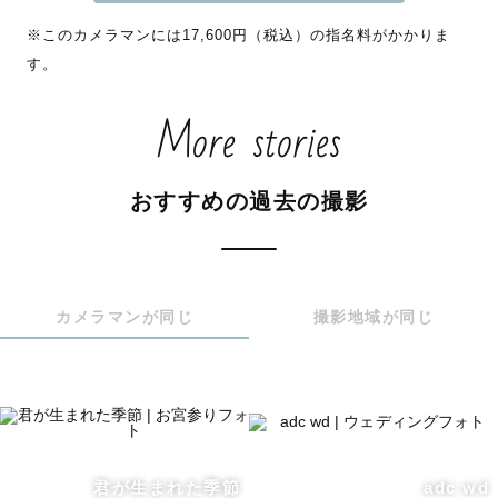
▷▷母子、父子だけのちょっとした撮影がしたい方もちょ
※このカメラマンには17,600円（税込）の指名料がかかりま
っぴりお安いプランをご案内可能なので、問い合わせくだ
す。
さい。

※指名料割引はラブグラフHPもしくはずほちん経由で依頼
More stories
されたゲストのみです

おすすめの過去の撮影
🎖【IPA（国際写真コンテスト)】2023wedding部門佳作受
賞

🎖【IPA（国際写真コンテスト)】2025wedding部門佳作受
賞

カメラマンが同じ
撮影地域が同じ
🏫ラブグラフ内サロン講師/メンター

📺パンサー尾形貴弘と狩野英孝の全力おたすけバラエティ
「かのおが便利軒」（2022,09,25放送分）に出演！📺

君が生まれた季節
adc wd