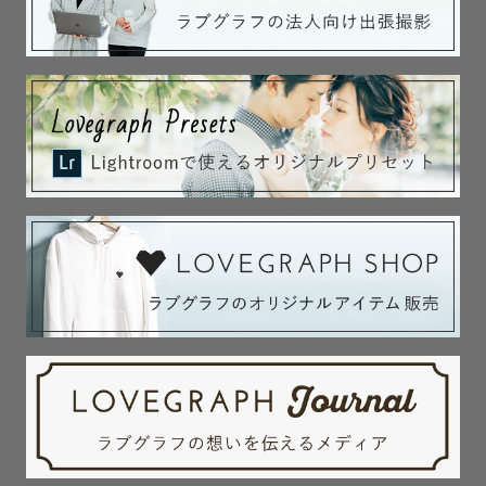
動物看護師として８年間動物病院で働いてきました。

---------- 写真への想い ----------

わたしは写真を見返す時間が好きです。

大切な人達と過ごした楽しい時間、きれいな景色、おいし
いごはん、いつも通りよく寝る愛犬...

人よりも一緒にいられる時間の短いたくさんの生き物達と
生活をして

動物看護師として日々さまざまな動物とご家族と接してき
たからこそ

「今を大切にすること」「今を形に残すこと」の大切さを
実感する機会がたくさんありました。

また動物とその家族に寄り添える動物看護師であることを