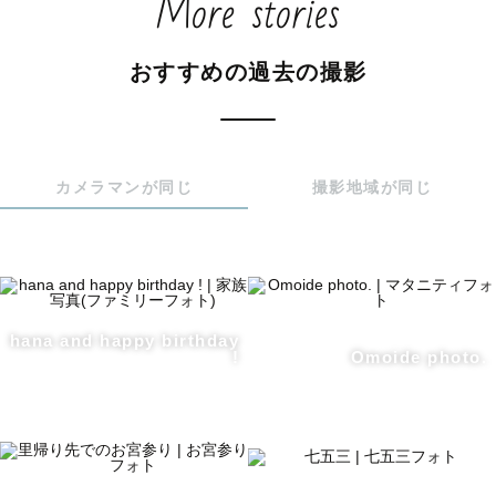
More stories
----------  撮影対応地域 ----------

おすすめの過去の撮影
静岡県 / 長野県 / 山梨県 / 愛知県

静岡県を拠点に活動していますが、定期的に長野県と行き
来しています🚘💭

カメラマンが同じ
撮影地域が同じ
その他の地域も対応可能な場合がございます。

お気軽に公式LINEアカウントよりお問い合わせください
📩  ̖́-‬

※ 往復の交通費が3,000円以上の場合、交通費のご相談を
させていただきますのでご了承ください。

hana and happy birthday
!
Omoide photo.
---------- 撮影について ----------

事前にお写真のイメージやご依頼への想いなどをヒアリン
グいたします。
