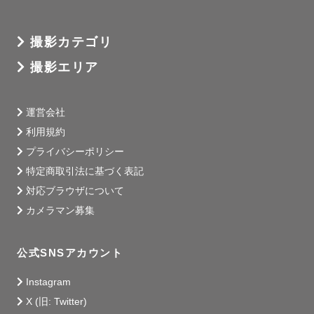
目標にしています🐶

写真の勉強をするようになり、ゲストさんの思い出に寄り
撮影カテゴリ
添えるカメラマンになることも目標になりました。

撮影エリア
当たり前の幸せな日常も特別な日も。🕊

運営会社
ぜひ「今」というかけがえのない大切な瞬間を残すお手伝
利用規約
いをさせてください📷💭 ̖́-

プライバシーポリシー
特定商取引法に基づく表記
最後までお読みいただき、ありがとうございました！

対応ブラウザについて
みなさんとお会いできることを楽しみにしております！

カメラマン募集
公式SNSアカウント
Instagram
X (旧: Twitter)