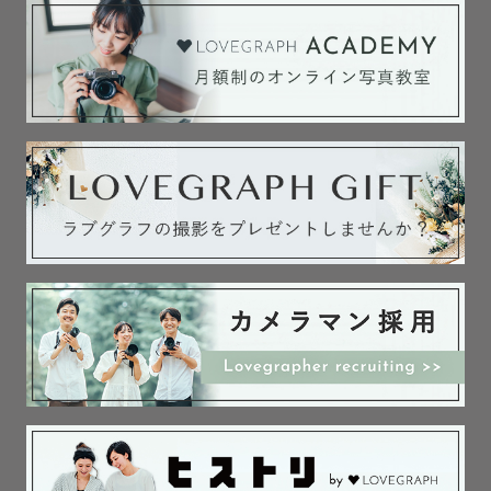
ります。

[ 七五三用 ]

手毬 / 白い和傘 / 753の木製ボード

[ その他 ]

＆の形の木製ブロック /  布製の白いピクニックシート / 
ミニ黒板とチョーク / レターボード

----------  にわ について ----------

山に囲まれた長野県茅野市出身⛰

数年前から静岡県静岡市で暮らしています。

小さい頃から動物好き🐾

わんちゃんねこちゃんだけでなく、リスやハムスター、小
鳥や熱帯魚などなど...

さまざまな生き物達と暮らしてきました。
