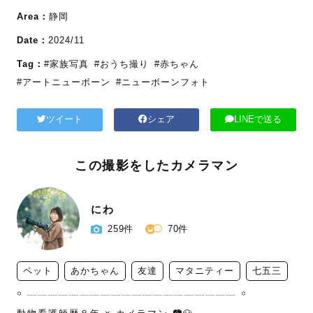
Area：
静岡
Date：
2024/11
Tag：
#家族写真
#おうち撮り
#赤ちゃん
#アートニューボーン
#ニューボーンフォト
ツイート
シェア
LINEで送る
この撮影をしたカメラマン
にわ
259件
70件
ペット
あかちゃん
友達
マタニティー
七五三
꙳ ┈┈┈┈┈┈┈┈┈┈┈┈┈┈┈┈┈┈┈┈ ꙳
