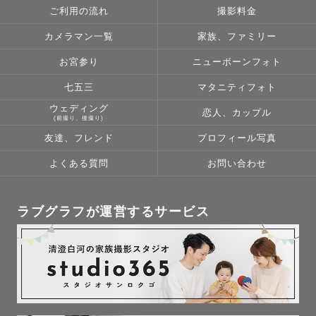
ご出産前から仮の日程でお申し込みいただいて問題ござい
ご利用の流れ
撮影料金
ません。

カメラマン一覧
家族、ファミリー
事前にご相談いただけましたら、ご出産日が前後した際に
も調整できるようできる限り準備いたします。

お宮参り
ニューボーンフォト
七五三
マタニティフォト
---------- 無料でご用意できる小物について ----------

ウェディング
恋人、カップル
(前撮り、後撮り)
[ アートニューボーン ]

友達、フレンド
プロフィール写真
おくるみ7種（白、グレー、水色、黄色、ピンク系）

よくある質問
お問い合わせ
かご3種（白の四角いかご、茶色の丸かご、茶色系のお花型
のかご)

ヘッドアクセサリー（ベージュのくまさん帽子、白いお花
ラブグラフが運営するサービス
のヘッドバンド、ベビークラウン、リボン3色）

背景布(白、水色、ピンク)

木目背景布(白、茶色系)

造花

※生花を使用する場合はゲスト様にご準備をお願いしてお