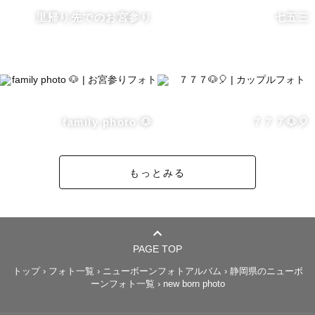
撮りたいポーズや一緒に写したい大切なもの、不安なこと
里帰り先でのお宮参り
七五三
などなんでもご相談ください🌿

（文面だけではなく、ご希望に合わせてzoomやLINEのビ
デオ通話、音声通話での打ち合わせも可能です）

スケジュールが × や △ でも対応可能な場合がございま
す。

family photo 🐶
７７７🐶🎈
その他ご不明点、ご相談などもLINE公式アカウントよりお
気軽にお問い合わせください。

もっとみる
※ストロボを使用した撮影は対応しておりませんのでご了
承ください。

---------- アートニューボーンフォトについて ----------

PAGE TOP
トップ
›
フォト一覧
›
ニューボーンフォトアルバム
›
静岡県のニューボ
ーンフォト一覧
›
new born photo
赤ちゃんが深く眠ってくれやすく、より新生児らしさを残
せる生後2週間以内での撮影がおすすめです👶🏻
