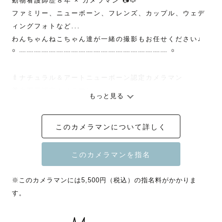
動物看護師歴８年 × カメラマン 📷🐶

ファミリー、ニューボーン、フレンズ、カップル、ウェデ
ィングフォトなど...

わんちゃんねこちゃん達が一緒の撮影もお任せください♩

꙳ ┈┈┈┈┈┈┈┈┈┈┈┈┈┈┈┈┈┈┈┈ ꙳

🍼ナチュラル＆アートニューボーン認定カメラマン

👘七五三認定カメラマン

もっと見る
👶🏻お宮参り認定カメラマン

💍ウェディング認定カメラマン

このカメラマンについて詳しく
この度は数多くのカメラマンの中からページをご覧いただ
きありがとうございます！

※このカメラマンには5,500円（税込）の指名料がかかりま
す。
はじめまして！

東海Lovegrapherの ” にわ ” と申します！
