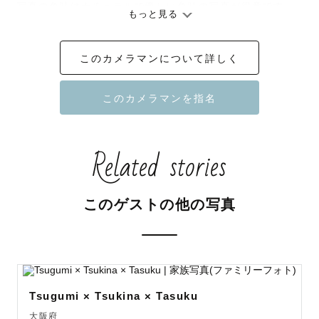
写真の色味はナチュラルで優しい色味の写真が得意です

もっと見る
このカメラマンについて詳しく
🎖ナチュラルニューボーン認定カメラマン

.

.

Related stories
┈┈┈┈┈┈ ⚘⚘⚘ ⚘⚘⚘ ⚘⚘⚘┈┈┈┈┈┈

私が撮影させていただける写真は

このゲストの他の写真
ご家族みな様にとって「未来へのプレゼント」になります
ようにと

思いを込めて撮影させていただいております✨

Tsugumi × Tsukina × Tasuku
ゲストのみなさんの「大切な時間」を一緒に大切に残した
大阪府