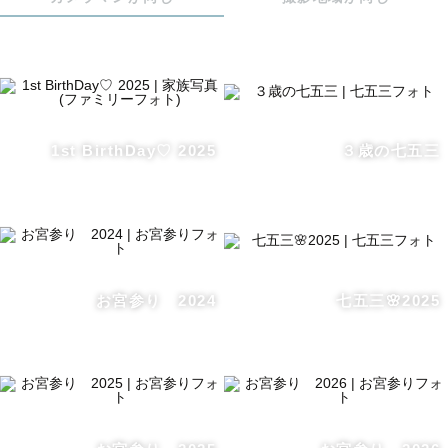
＊事前打ち合わせ

そして事前の打ち合わせから一緒にワクワクするのが大好
きです。

なので「こんなのが撮りたい！」などあればぜひご相談く
ださい。

1st BirthDay♡ 2025
３歳の七五三
ファミリー撮影などご希望の方には事前にLINEビデオ通話
やZOOMにてお顔合わせを行ってます✨

こんな雰囲気の写真を撮りたいけどいつの時間に行けばい
いの？

お宮参り 2024
七五三🌸2025
どこならこんな写真が撮れるのかなどもお気軽に聞いてく
ださい。

カメラマン視点でゲストの皆様のご都合に合わせて様々な
ご提案をさせていただきます。
