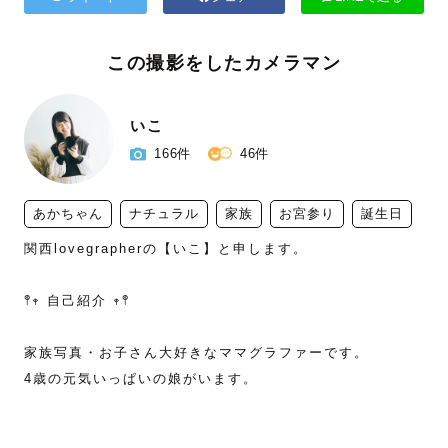
この撮影をしたカメラマン
いこ
166件
46件
あかちゃん
ナチュラル
家族
お宮参り
誕生日
関西lovegrapherの【いこ】と申します。

𖤣𖥧 自己紹介 𖥧𖤣

家族写真・お子さん大好きなママグラファーです。

4歳の元気いっぱいの娘がいます。
