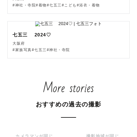
いと思っています🕊

#神社・寺院#着物#七五三#こども#浴衣・着物
.

私が大切にしていることは

写真をただ撮るだけでなく、

七五三 2024♡
撮影の時間がゲストさんにとって楽しかった思い出になる
大阪府
ように

#家族写真#七五三#神社・寺院
心を込めて大切に撮影させていただくことです。

More stories
＊撮影について

私はナチュラルで自然な表情を切り取る事が得意です✨

おすすめの過去の撮影
ファミリーフォト👪なら、いつものご家族で笑いあってる
楽しい表情を

カップルフォトやフレンズならお互いが笑顔で笑い合う様
子をそのまま映します✨

カメラマンが同じ
撮影地域が同じ