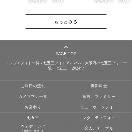
お宮参り 2025
お宮参り 2026
🌟対応可能エリア：大阪府(一部交通費超過料金が発生した
り、対応ができない地域もございます)

もっとみる
ただ、日時や場所等、できる限り対応させていただきたい
と思いますので、是非一度ご相談ください。

【七五三、お宮参りの撮影依頼をご検討中の方へ】

PAGE TOP
撮影🆖の神社様：住吉大社、八坂神社、平安神宮

トップ
›
フォト一覧
›
七五三フォトアルバム
›
大阪府の七五三フォト一
覧
›
七五三 2024♡
撮影でゲストの皆様にお会いできるの日をとても楽しみに
ご利用の流れ
撮影料金
しております☺️📸

カメラマン一覧
家族、ファミリー
お宮参り
ニューボーンフォト
七五三
マタニティフォト
ウェディング
恋人、カップル
(前撮り、後撮り)