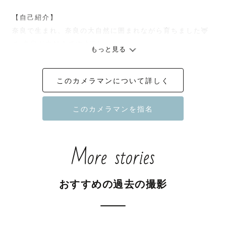
【自己紹介】

奈良で生まれ、奈良の大自然に囲まれながら育ちました🦌
🌱 奈良が大好きです \♡︎/

もっと見る
理学療法士として7年間働いていた経験があり、お子さまか
らおじいちゃんおばあちゃんまで幅広い年代の方と関わる
このカメラマンについて詳しく
事が大好きです◎ たくさんお話ししましょう☺️

【撮影に込める想い】

家族に“おはよう”って挨拶する事

More stories
恋人と手を繋ぐ事

友達と一緒に笑い合える事

おすすめの過去の撮影
当たり前の日常かもしれません。けど、その当たり前の日
常には沢山の幸せが溢れています。
