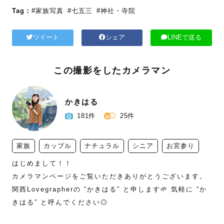
Tag：
#家族写真
#七五三
#神社・寺院
ツイート
シェア
LINEで送る
この撮影をしたカメラマン
かきはる
181件
25件
家族
カップル
ナチュラル
シニア
お宮参り
はじめまして！！

カメラマンページをご覧いただきありがとうございます。
関西Lovegrapherの “かきはる” と申します🌱 気軽に “か
きはる” と呼んでください◎
