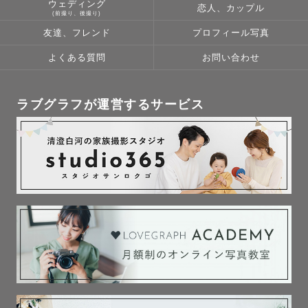
ウェディング
恋人、カップル
【対応エリア】

(前撮り、後撮り)
奈良・大阪・和歌山を中心に関西で活動しています。ご連
友達、フレンド
プロフィール写真
絡頂ければ、全国対応可能ですので、お気軽に公式LINEへ
よくある質問
お問い合わせ
ご相談下さい。

※遠方の場合、交通費をお願いさせて頂く場合がございま
ラブグラフが運営するサービス
す。予めご了承下さい。

【日程】

スケジュールが×になっていても、撮影可能な場合もござい
ますので、お気軽にお問い合わせ下さい𓂃٭

最後まで読んでいただきありがとうございます。
