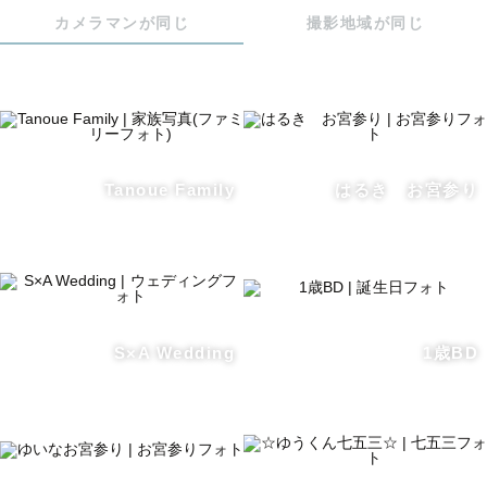
その幸せをいつまで忘れないように

カメラマンが同じ
撮影地域が同じ
その幸せな瞬間を逃さないように

“隣にいる大好きな人との何気ない日常”

“大切な人との特別な記念日”を

写真としてカタチに残して欲しいなと思っています◎ 

数十年後かに見返した時に、その時の幸せが蘇ってくるよ
Tanoue Family
はるき お宮参り
うな写真を残すお手伝いをさせていただけませんか？

一人一人想いを込めて撮影し、

最高の写真をお届けします。

S×A Wedding
1歳BD
【撮影について】

はじめての撮影で緊張するし、ポーズとかどーしたら良い
かな？って不安な気持ちもあると思います、、

ご安心ください😌🧡 
