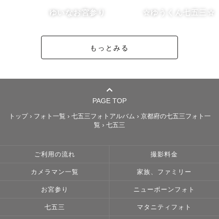
ゆいなお宮参り
‪☆ゆうくん七五三☆
事前にゲストさま一人一人としっかりとヒアリングをさせ
ていただき、一緒にイメージを考え、ご提案させていただ
もっとみる
きます。“こんなポーズをしよう”  “こんなアイテムを使い
たい” など、撮影当日に向けて一緒に楽しく準備をしてい
きたいと思っています！！

ご希望の方には事前にビデオ通話にてお顔合わせをさせて
いただきます🌻

PAGE TOP
トップ
›
フォト一覧
›
七五三フォトアルバム
›
京都府の七五三フォト一
覧
›
七五三
理学療法士の資格を持ってますので、お体の不自由な方や
ご高齢の方も安心して撮影が出来る様にサポートさせて頂
きます◎ 

ご利用の流れ
撮影料金
カメラマン一覧
家族、ファミリー
※ 現在、ストロボを使用した夜間の撮影および

ドローンを使用した撮影は対応しておりません。

お宮参り
ニューボーンフォト
七五三
マタニティフォト