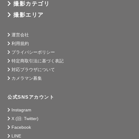
撮影カテゴリ
･自然なカットを多めに撮影

撮影エリア
【全プラン共通】

運営会社
※カラーセレクト可能

利用規約
※撮影アイテムはたくさんあるため、基本的にカメラマン
プライバシーポリシー
のおまかせとなります。

特定商取引法に基づく表記
ご要望がある場合は、事前にご相談ください。

対応ブラウザについて
※出張費(高速代など)が3,000円を超える場合は、別途超過
カメラマン募集
分を頂戴しております。

公式SNSアカウント
ーーーーーーーーーーーーーーーーーー

Instagram
X (旧: Twitter)
Facebook
【予約から納品までの流れ】

①日時や場所、撮影プランを選択して予約（撮影時間や場
LINE