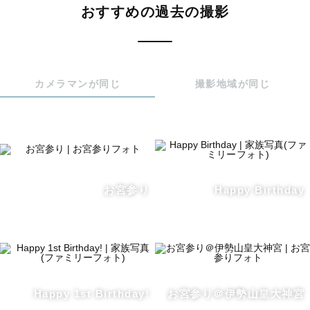
おすすめの過去の撮影
おしゃれであたたかい雰囲気のニューボーンフォトが得意
です🧺🕊️

カメラマンが同じ
撮影地域が同じ
⚪︎生後3週間以内の撮影推奨しています。

⚪︎妊娠中から予約可能です。

⚪︎確認事項が複数あるため、3-4日前のご予約の場合は撮影
できないことがあります。

⚪︎1日1組限定のため、お受けできない場合があります。

⚪︎自然光で撮影するため、基本的に9時半到着・10時頃撮影
お宮参り
Happy Birthday
開始でお願いしています。

　上記時間が難しい場合はご相談ください。

おくるみ・かご・装飾品は

こちらですべて用意いたします🕊️

Happy 1st Birthday!
お宮参り＠伊勢山皇大神宮
作例にある装飾品はお客様にご用意頂いた物もあるため、