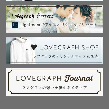
※兄弟フォトを撮影希望の場合、うち１ポーズはおくるみ
となります。

🔻選択可能ポージング

･おくるみ（かご）

･おくるみ（布背景）

･おくるみ（ファー背景）

･はだかんぼ（横向き）

･はだかんぼ（黒背景）

･はだかんぼ（シフォン）

･くまちゃん着ぐるみ

･ポテトサック（おくるみで自立したポーズ）

･うつ伏せポーズ（布背景）

･うつ伏せポーズ（ベッド）

･チンオンハンズかご（あごを手に乗せて眠るポーズ）

･チンオンハンズ布背景（あごを手に乗せて眠るポーズ）

•パーツフォト
