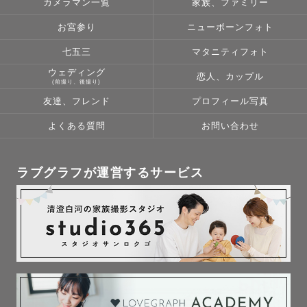
カメラマン一覧
家族、ファミリー
･おくるみ（ファー背景）

･おくるみ（布背景）

お宮参り
ニューボーンフォト
･はだかんぼ（横向き）

七五三
マタニティフォト
･はだかんぼ（黒背景）

ウェディング
恋人、カップル
･はだかんぼ（シフォン）

(前撮り、後撮り)
･くまちゃん着ぐるみ

友達、フレンド
プロフィール写真
よくある質問
お問い合わせ
※時間延長オプション（＋11,000円）で上記の中から１ポ
ージング追加可能。

ラブグラフが運営するサービス
※自然なカットを多めに撮影したいという方には、時間オ
プション（＋11,000円）を付けて頂くようお願いしており
ます。パーツカット、ミルク、お着替え、沐浴etc...

【プレミアムポージングプラン】
