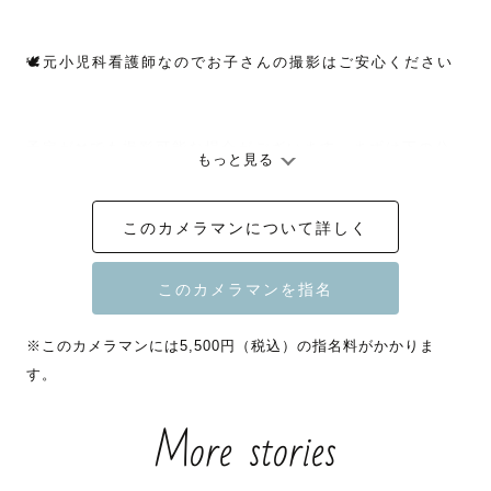
🕊️元小児科看護師なのでお子さんの撮影はご安心ください

予定が✖️でも撮影可能な場合がございます。まずは下の公
もっと見る
式LINEからご相談ください👇

※スケジュールが◎の日程は相談せずご予約可能です。

このカメラマンについて詳しく
＿＿＿＿＿＿＿＿＿＿＿＿＿＿＿＿＿＿＿＿＿

※このカメラマンには5,500円（税込）の指名料がかかりま
す。
【アートニューボーンフォトについて】

More stories
ニューボーンフォトの本場、海外から取り寄せた小物を使
い
