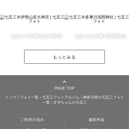
ご希望があれば事前にお問い合わせください。

〜ニューボーンフォトプラン一覧〜

七五三＠伊勢山皇大神宮
七五三＠多摩川浅間神社
もっとみる
【通常プラン】

おくるみをメインに撮影したい方におすすめ🧺

ポーズ：２ポーズセレクト可＋きょうだいフォト・家族写
真・自然なカット

PAGE TOP
納品枚数:40枚以上

トップ
›
フォト一覧
›
七五三フォトアルバム
›
神奈川県の七五三フォト
一覧
›
すずちゃんの七五三
（うちアートフォト15-25枚程度）

🔻選択可能ポージング

ご利用の流れ
撮影料金
･おくるみ（かご）
