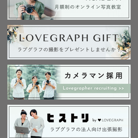
うつ伏せなどのニューボーンフォトらしいポージングを撮
影したい方

せっかくだからバリエーションたっぷり残したい方におす
すめ✨

ニューボーンフォトの特別な研修を受講し、認定された一
部の限られたカメラマンのみが撮影できます。

ご希望の場合は、「プレミアムポージングプラン希望」と
ご連絡ください。

※みてねアプリ経由のご予約時はお選びいただけます。

ポーズ：３ポーズセレクト可＋カメラマンおすすめ１ポー
ズ＋きょうだいフォト・家族写真・自然なカット

納品枚数:50枚以上

（うちアートフォト25-40枚程度）
