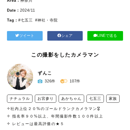
Area：
神奈川
Date：
2024/11
Tag：
#七五三
#神社・寺院
ツイート
シェア
LINEで送る
この撮影をしたカメラマン
ずんこ
326件
107件
ナチュラル
お宮参り
あかちゃん
七五三
家族
𓇬社内上位２０%のゴールドランクカメラマン🎖️

𓇬 指名率９０%以上、年間撮影件数１００件以上

𓇬 レビューは最高評価の★５
