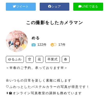
ツイート
シェア
LINEで送る
この撮影をしたカメラマン
める
122件
17件
ゆるふわ
空
花
卒業式
春
＜🌸春のご予約、承っております🌸＞

🌼いつもの日常を楽しく素敵に残します

🤍ふわっとしたパステルカラーの写真が得意です！

👩‍🏫オンライン写真教室の講師も務めています
