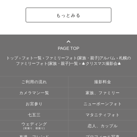
💌お問い合わせについて💌

もっとみる
ご相談したいこと、ご不明点等ありましたら、下記の公式
LINEからお気軽にお問い合わせください☺︎

皆様とお会いできる日を楽しみにしております！どうぞ宜
PAGE TOP
トップ
›
フォト一覧
›
ファミリーフォト(家族・親子)アルバム
›
札幌の
ファミリーフォト(家族・親子)一覧
›
🎄クリスマス撮影会🎄
ご利用の流れ
撮影料金
カメラマン一覧
家族、ファミリー
お宮参り
ニューボーンフォト
七五三
マタニティフォト
ウェディング
恋人、カップル
(前撮り、後撮り)
友達、フレンド
プロフィール写真