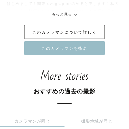
はじめまして！関東lovegrapherのめると申します！私の
ページをご覧頂きありがとうございます。お気軽に「める
もっと見る
ちゃん」と呼んでくださいね☺️

七五三やお宮参り、成人式や卒業式など多岐に及ぶジャン
このカメラマンについて詳しく
ルの出張撮影を承っております◎

素敵な瞬間をたくさん残していきますのでどうぞ宜しくお
願いします🌷

More stories
🌿わたしについて🌿

お花や空との撮影、特に女の子を可愛く撮ることが得意で
おすすめの過去の撮影
す🌼 🫧

また、一緒に楽しくお話しながら・遊びながらの撮影を心
がけておりますので人見知りのお子さんでもすぐに打ち解
けることが出来ます◎

カメラマンが同じ
撮影地域が同じ