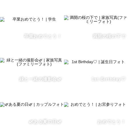
事前にzoomでの打ち合わせも可能ですのでお申し付けくだ
さい🙆‍♀️

🚃対応エリア・交通費について 🚃

卒業おめでとう！
満開の桜の下で
神奈川県・東京都を中心として活動しております。

埼玉県や千葉県などそれ以外の地域の場合は交通費を頂け
ましたら対応可能でございますのでご相談ください🚃

📷撮影に込める思い📷

緑と一緒の撮影会🌿
1st Birthday♡
カメラを始める前から写真を撮ることが大好きで、よく撮
った写真を見返して「あの時はあんなことがあったよね」
と振り返っています。わたしに依頼してくださった皆様に
も、あの時を振り返って懐かしくなってしまうような写真
をたくさん残していきたいと思っております🕊️ 

🌿ある夏の日🌿
おめでとう！