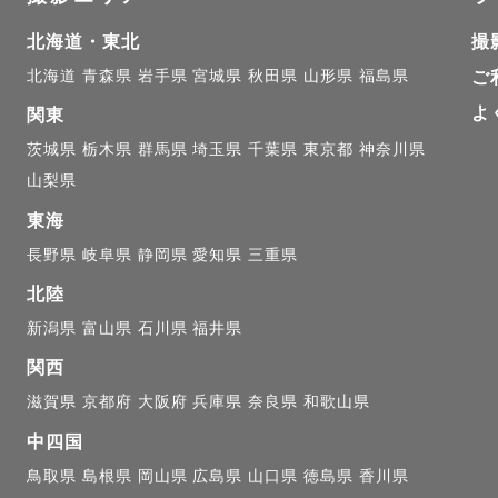
ケジュールのため、HP上でのスケジュールはほとんど
北海道・東北
撮
ルが△や×でも対応可の場合も

北海道
青森県
岩手県
宮城県
秋田県
山形県
福島県
ご
ので、インスタよりお気軽にお問合せください☺️

よ
関東
茨城県
栃木県
群馬県
埼玉県
千葉県
東京都
神奈川県
山梨県
項 】

東海
などのライティング撮影は対応しておりません。

長野県
岐阜県
静岡県
愛知県
三重県
していないため、公共交通機関でお伺いできる範囲のみ
北陸
新潟県
富山県
石川県
福井県
談ください！）

関西
滋賀県
京都府
大阪府
兵庫県
奈良県
和歌山県
中四国
読みいただきありがとうございます。

鳥取県
島根県
岡山県
広島県
山口県
徳島県
香川県