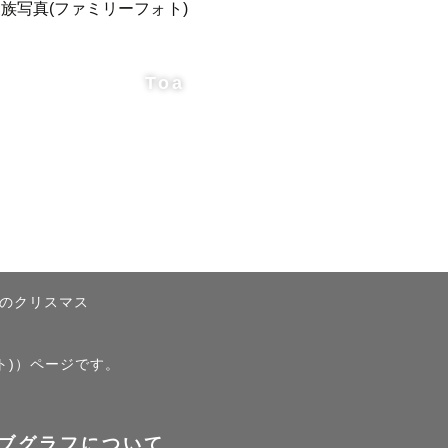
りたいポージ
ください！

Toa
のクリスマス
。）

ト)）ページです。
ブグラフについて