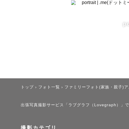
🌷【 撮影
事前にLI
ング」や「
p
ポージング
不安な方で
🌷【 撮影地
〈　福岡県
トップ
›
フォト一覧
›
ファミリーフォト(家族・親子)
（交通費往
出張写真撮影サービス「ラブグラフ（Lovegraph）
🌷【 日程
撮影カテゴリ