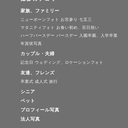
変則的なス
ます。

家族、ファミリー
スケジュー
ニューボーンフォト
お宮参り
七五三
マタニティフォト
お食い初め、百日祝い
ございます
ハーフバースデー
バースデー
入園卒園、入学卒業
年賀状写真
カップル・夫婦
🌷【 注意事
記念日
ウェディング、ロケーションフォト
・ストロボ
友達、フレンズ
・車を保有
卒業式
成人式
旅行
ります。

シニア
（一度ご相
ペット
プロフィール写真
法人写真
最後までお