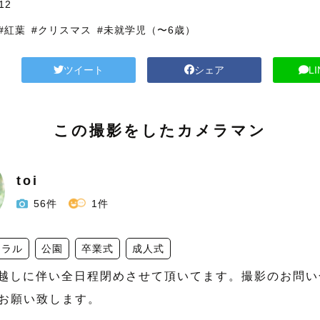
12
#紅葉
#クリスマス
#未就学児（〜6歳）
ツイート
シェア
L
この撮影をしたカメラマン
toi
56件
1件
ュラル
公園
卒業式
成人式
引越しに伴い全日程閉めさせて頂いてます。撮影のお問
お願い致します。
