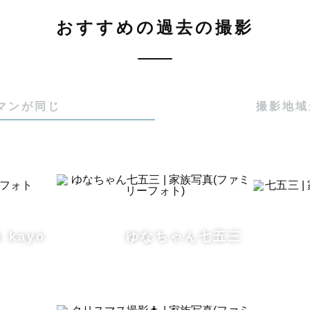
ューボーンは承っておりません。）

おすすめの過去の撮影
に込める想い 】

マンが同じ
撮影地域
ことはできませんが、

すことによって、

事を思い出すことが出来ると思います。

にその時の暖かさや優しさ、

出を感じられるような写真を

& kayo
ゆなちゃん七五三
と思っています☺️
