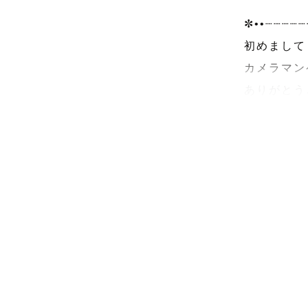
✼••┈┈┈┈┈
初めまして！
カメラマン
ありがとう
九州ラブグ
『 t o i
下記をご確
✼••┈┈┈┈┈
𖤣𖥧𖥣ナ