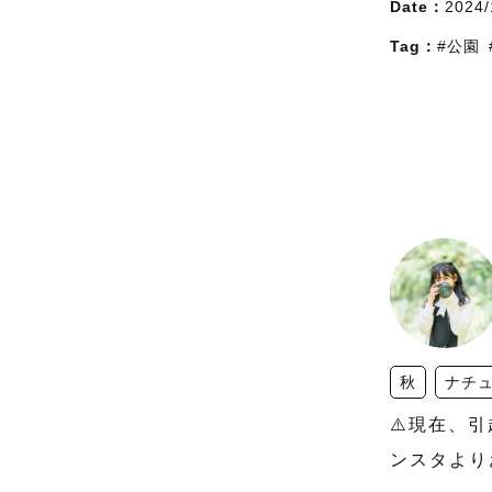
Date：
2024/
Tag：
#公園
秋
ナチ
⚠️現在、
ンスタより