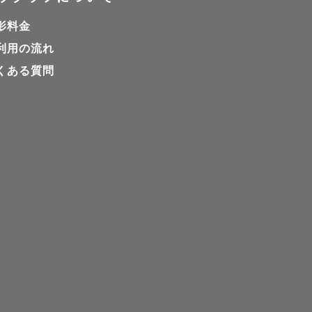
×にしており
影料金
利用の流れ
くある質問
の撮影にな