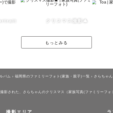
について 】

NEやzoomにて、丁寧にヒアリングを行いますので「撮
使いたい小道具」などご要望がありましたら是非お伝え
ortrait
クリスマス撮影🎄
の指示も丁寧にやっていきますので、

もお任せください！

もっとみる
域 】

内　〉　その他地域要相談

アルバム
›
福岡県のファミリーフォト(家族・親子)一覧
›
さらちゃん
復3000円以上の地域は追加交通費をお願いしております
」で撮影された、さらちゃんのクリスマス（家族写真(ファミリーフォ
について 】

撮影エリア
ラ