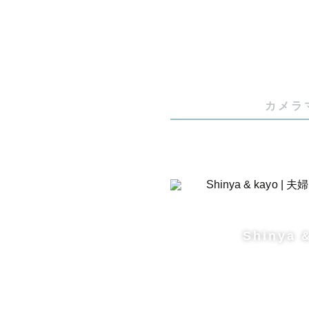
（アートニ
🌷【 撮影
カメラ
過去に戻る
写真を見返
沢山の出来
見返した時
様々な思い
Shinya 
撮影したい