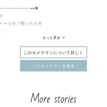
┈┈┈┈┈┈┈┈┈┈┈••✼



ページをご覧いただき

ございます！

もっと見る
ラファーの

このカメラマンについて詳しく
 （とい）』と申します！

認頂き、ご依頼をお願いいたします。

┈┈┈┈┈┈┈┈┈┈┈••✼

More stories
チュラルニューボーン認定カメラマン𖥣𖥧𖤣
