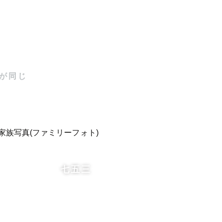
が同じ
七五三