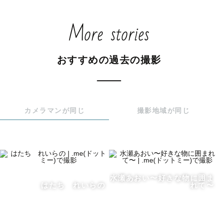
誰でも幸せを感じる瞬間だと思っていて、

そんな瞬間を写真というカタチに残します。

More stories
写真を見返したとき、その時の情景を思い浮かべたり、楽
しかったことをふと思い出して笑顔になれたり、気に入っ
おすすめの過去の撮影
た写真なら何度も見返したくなる。

そんな経験は皆さんにもあるのではないでしょうか？

カメラマンが同じ
撮影地域が同じ
いつか写真を見返すその日に

その時の気持ちや情景が記憶のページを辿るように

心を込めて撮影しています🕊🌿✨

写真を通して幸せを分かち合えたらと思います！

水瀬あおい〜好きな物に囲ま
はたち れいらの
れて〜
ぜひわたしにそのお手伝いをさせてください - ̗̀ ❤︎‬‪   ̖́-
