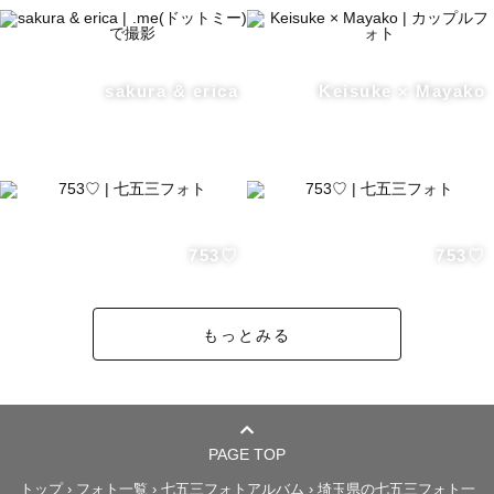
⋱⋰ ⋱⋰ ⋱⋰ ⋱⋰ ⋱⋰ ⋱⋰ ⋱⋰ ⋱⋰ 

sakura & erica
Keisuke × Mayako
【🌿りづについて】

臨床検査技師として検査ラボ、不妊治療クリニックにて勤
務後、北アルプスにて山小屋のスタッフを経験しました。

753♡
753♡
また、某テーマパークにてゲスト様にハピネスを届けるお
仕事もしておりました。

もっとみる
現在は青森県に移住しました🍎

埼玉県出身で趣味は登山、キャンプ、星空鑑賞✨

自然と一緒にいることで得られる開放感や心地よさは何に
も変えがたいものです。

PAGE TOP
また、三姉妹の長女で、人とお話しすることが好きです。

トップ
›
フォト一覧
›
七五三フォトアルバム
›
埼玉県の七五三フォト一