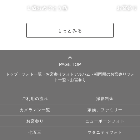
寧にさせて頂くのでご安心ください。

１歳おめでとう🎂
お宮参り
好きな撮影は七五三やお宮参り、バースデー撮影など、お
子様との撮影が大好きです👧🏻🤍

もっとみる
ウェディングもバッチリ撮れますのでお任せください💍

◎小道具 

撮影に使える小道具沢山ご用意しています！

PAGE TOP
・七五三小道具(和傘、数字スティック)

トップ
›
フォト一覧
›
お宮参りフォトアルバム
›
福岡県のお宮参りフォ
ト一覧
›
お宮参り
・電動シャボン玉

・ピクニックシート🧺　

・誕生日タペストリー

ご利用の流れ
撮影料金
・ウェディング用ベール

カメラマン一覧
家族、ファミリー
使用したいものがありましたら事前にお声がけください。

お宮参り
ニューボーンフォト
七五三
マタニティフォト