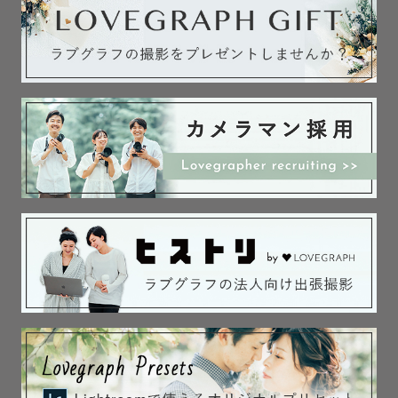
ド・七五三・お宮参りなど

希望日時：◯月◯日◯時〜　※目安でも可

撮影希望地：都道府県、公園・海・季節の花畑・神社・お
うち・学校など

その他ご要望:ありましたら御記入ください😌

最後までご覧頂きありがとうございます◎

皆様とお会い出来ることを楽しみにしています°. ♡ .°