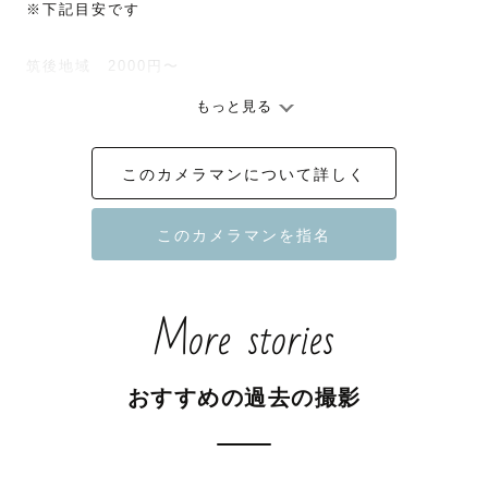
※下記目安です

筑後地域　2000円〜

もっと見る
佐賀県  2000円〜

このカメラマンについて詳しく
大分県  2000〜5000円

山口県 2000円〜4000円

撮影許可使用料が必要な人気撮影場所

More stories
・宇美八幡宮 1000円(2026/8/1〜)

・赤間神宮　1000円

・櫛田神社　1000円

おすすめの過去の撮影
・太宰府天満宮　3000円

・大濠・舞鶴公園 3000円
