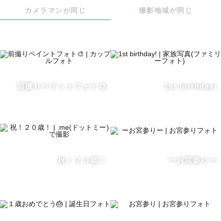
カメラマンが同じ
撮影地域が同じ
⚠︎太宰府天満宮は太宰府天満宮カメラマン組合に加入して
いるカメラマンのみ撮影可能です。

お宮参り・七五三の撮影のみ可、ご祈祷必須となっており
ます。

2025/1/20から加入しています。

前撮りペイントフォト🎨
1st birthday!
＿＿＿＿＿＿＿＿

💡撮影について

撮影前の事前のやり取りで、撮りたいイメージなどヒアリ
ングさせて頂きます。

祝！２０歳！
ーお宮参りー
ご要望があれば是非お伝え下さい！

最初は緊張するかもしれませんが、楽しくお話ししながら
撮影を進めていきます！

ポージングの指示なども、参考お写真をお見せしながら丁