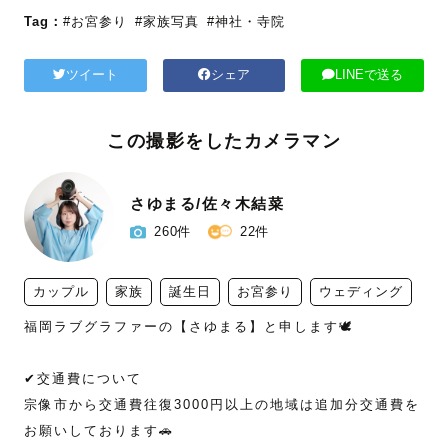
Tag：
#お宮参り
#家族写真
#神社・寺院
ツイート
シェア
LINEで送る
この撮影をしたカメラマン
さゆまる/佐々木結菜
260件
22件
カップル
家族
誕生日
お宮参り
ウェディング
福岡ラブグラファーの【さゆまる】と申します🕊️

✔︎交通費について

宗像市から交通費往復3000円以上の地域は追加分交通費を
お願いしております🚗
