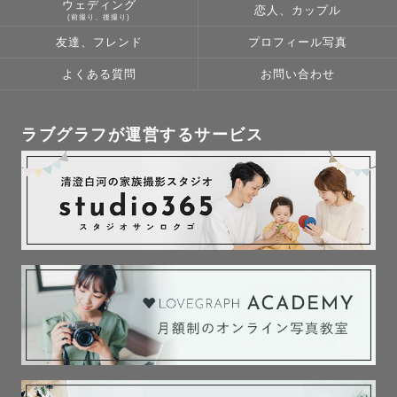
ウェディング
恋人、カップル
…………………………………………………

(前撮り、後撮り)
写真を撮ることが大好きです！

友達、フレンド
プロフィール写真
よくある質問
お問い合わせ
特別な記念日も

日常の何気ない瞬間も

写真というカタチに残していきたい。

ラブグラフが運営するサービス
写真を見返した時に幸せな、温かい気持ちになれますよう
に。

そんな想いを込めて撮影をしています。

…………………………………………………………

\  お問い合わせフォーム  /

問合せ内容：検討段階・予約希望

撮影内容：バースデー・カップル・ウエディング・フレン