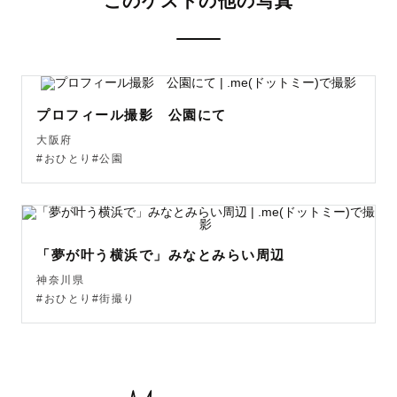
このゲストの他の写真
せてもらいます！！

家にはワンコがいるので、ペット連れの対応もお任せくだ
さい！🐶

プロフィール撮影 公園にて
初めての撮影で緊張する・撮影ってどういうものなのかよ
大阪府
くわからないなどの方も安心してお任せてください！！

#おひとり#公園
【対応地域について】

メインエリア：大阪、兵庫、京都など近畿エリア

「夢が叶う横浜で」みなとみらい周辺
その他地域：全国どこでも！！

神奈川県
#おひとり#街撮り
交通費が往復3000円を超えてしまう場合には、ゲストさま
に超過分を相談させていただくことがございます。ご了承
ください！
