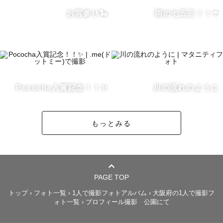
ださい！！

お宮参り🐍
雨の七五三！！☂️
いつかお会いできる日を心よりお待ちしております！！☺️
👍

　りった
Pococha入賞記念！！✨
川の流れのように
もっとみる
PAGE TOP
トップ
›
フォト一覧
›
1人で撮影フォトアルバム
›
大阪府の1人で撮影フ
ォト一覧
›
プロフィール撮影 公園にて