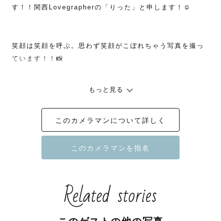
す！！関西Lovegrapherの「りった」と申します！☺️

笑顔は笑顔を呼ぶ。思わず笑顔がこぼれちゃう写真を撮っ
ています！！📸

もっと見る
【自己紹介】

栃木県出身で、現在は兵庫県在住の学生です！！

このカメラマンについて詳しく
学生としてお勉強をしながら、ラブグラフ専属カメラマン
として、活動中です！！📸

僕の長所は元気いっぱいなところです！👍

「とっても楽しい撮影だった」と言っていただけることが
Related stories
多いです！！

撮影中は、僕もみなさんと一緒に楽しみながら撮影を行わ