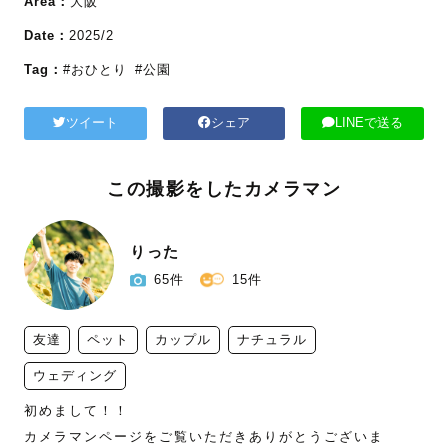
Area：
大阪
Date：
2025/2
Tag：
#おひとり
#公園
ツイート
シェア
LINEで送る
この撮影をしたカメラマン
りった
65件
15件
友達
ペット
カップル
ナチュラル
ウェディング
初めまして！！

カメラマンページをご覧いただきありがとうございま