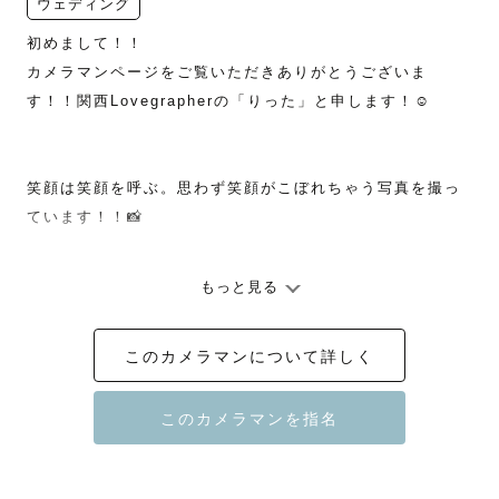
ウェディング
初めまして！！

カメラマンページをご覧いただきありがとうございま
す！！関西Lovegrapherの「りった」と申します！☺️

笑顔は笑顔を呼ぶ。思わず笑顔がこぼれちゃう写真を撮っ
ています！！📸

もっと見る
【自己紹介】

栃木県出身で、現在は兵庫県在住の学生です！！

このカメラマンについて詳しく
学生としてお勉強をしながら、ラブグラフ専属カメラマン
として、活動中です！！📸

僕の長所は元気いっぱいなところです！👍

「とっても楽しい撮影だった」と言っていただけることが