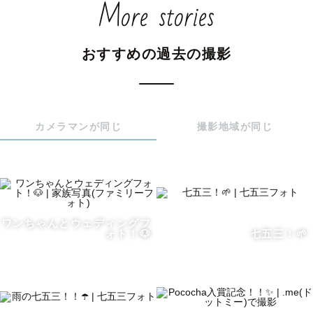
More stories
多いです！！

撮影中は、僕もみなさんと一緒に楽しみながら撮影を行わ
おすすめの過去の撮影
せてもらいます！！

家にはワンコがいるので、ペット連れの対応もお任せくだ
カメラマンが同じ
撮影地域が同じ
さい！🐶

初めての撮影で緊張する・撮影ってどういうものなのかよ
くわからないなどの方も安心してお任せてください！！

【対応地域について】

ワンちゃんとウェディングフ
ォト！🐶
七五三！🌱
メインエリア：大阪、兵庫、京都など近畿エリア

その他地域：全国どこでも！！

交通費が往復3000円を超えてしまう場合には、ゲストさま