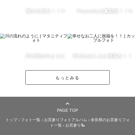
に超過分を相談させていただくことがございます。ご了承
ください！

雨の七五三！！☂️
Pococha入賞記念！！✨
【撮影についてのお願い事】

撮影場所によっては事前に撮影許可申請が必要となる場合
がございます。

その際はお手数をおかけしますが、ゲストさま自身に撮影
川の流れのように
幸せなお二人に祝福を！！
許可申請をお願いします。また、撮影場所の利用料金等が
発生する場合につきましても、ゲストさまにご負担いただ
もっとみる
いておりますので予めご了承ください。

もちろん、撮影許可申請についてわからないことがありま
したら、僕も全力でサポートいたしますので、ご安心くだ
さい！✨

PAGE TOP
トップ
›
フォト一覧
›
お宮参りフォトアルバム
›
奈良県のお宮参りフォ
ト一覧
›
お宮参り🐍
【最後に】

僕は僕の大好きなカメラを通して幸せな瞬間を形としてお