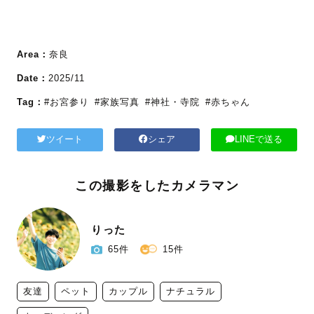
Area：
奈良
Date：
2025/11
Tag：
#お宮参り
#家族写真
#神社・寺院
#赤ちゃん
ツイート
シェア
LINEで送る
この撮影をしたカメラマン
りった
65件
15件
友達
ペット
カップル
ナチュラル