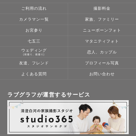
届けできる、この仕事がとっても大好きです。

ご利用の流れ
撮影料金
みなさんが笑顔になるたびに、僕も笑顔になります☺️　

カメラマン一覧
家族、ファミリー
みなさんの大切なひとときを形に残すお手伝いをさせてく
ださい！！

お宮参り
ニューボーンフォト
七五三
マタニティフォト
ウェディング
恋人、カップル
いつかお会いできる日を心よりお待ちしております！！☺️
(前撮り、後撮り)
👍

友達、フレンド
プロフィール写真
　りった
よくある質問
お問い合わせ
ラブグラフが運営するサービス