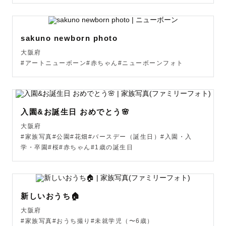
有名なニューボーンフォトグラファーのワークショップを
受講し、安心安全を心掛けています。

sakuno newborn photo
プレミアムポージングも対応しておりますで、お任せくだ
大阪府
さい。(頬杖ポーズのみ対応しておりません)

#アートニューボーン#赤ちゃん#ニューボーンフォト
◇通常プラン ◇

入園&お誕生日 おめでとう🌸
▶43,780円（税込）

▶２ポーズ+パーツカット+家族写真や日常写真

大阪府
#家族写真#公園#花畑#バースデー（誕生日）#入園・入
学・卒園#桜#赤ちゃん#1歳の誕生日
◇プレミアムポージングプラン◇

▶54,780円（税込）

▶3ポーズ+パーツカット+家族写真や日常写真

新しいおうち🏠
大阪府
↓ポーズは下記からお選びください。

#家族写真#おうち撮り#未就学児（〜6歳）