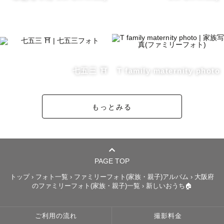
七五三 ⛩️
T family maternity photo
もっとみる
PAGE TOP
トップ
›
フォト一覧
›
ファミリーフォト(家族・親子)アルバム
›
大阪府
のファミリーフォト(家族・親子)一覧
›
新しいおうち🏠
ご利用の流れ
撮影料金