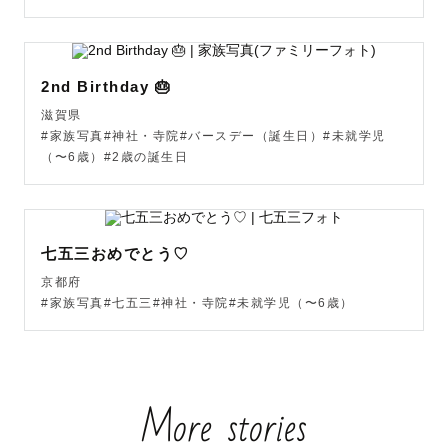
・おくるみ × かご

・おくるみ × 布背景

・サイドポーズ

2nd Birthday 🎂
・はだかんぼ（黒背景 or シフォン）　

★バムアップ（うつ伏せ）

滋賀県
#家族写真#神社・寺院#バースデー（誕生日）#未就学児
★チンオンハンズ（手に顎を乗せたうつ伏せ）

（〜6歳）#2歳の誕生日
★ポテトサック（自立したおくるみのポーズ）

※★はプレミアムポージングプランにて撮影可能

※時間延長オプション(＋11,000円)で1ポーズ追加可能

七五三おめでとう♡
※ 撮影は自然光を使用する関係で、ご予約は10時でお取り
京都府
ください。所要時間は3時間程を予定しておりますが、赤ち
#家族写真#七五三#神社・寺院#未就学児（〜6歳）
ゃんのコンディション次第で大きく前後します。

※ 大きな荷物を持ってお伺いするため、最寄り駅からご自
宅までが徒歩10分以上かかる場合はお迎えをお願いしてお
ります。難しい場合はタクシーを利用させていただくこと
More stories
がございますのでご了承ください。
