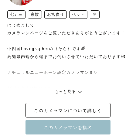
七五三
家族
お宮参り
ペット
冬
はじめまして

カメラマンページをご覧いただきありがとうございます！

中四国Lovegrapherの｟そら｠です🌈

高知県内端から端までお伺いさせていただいております🥰

ナチュラルニューボーン認定カメラマン🍼✨

10歳と0歳の娘がいて

もっと見る
現役保育士しています👧🏻👦🏻👶🏻

このカメラマンについて詳しく
Lovegraphの出張撮影では、自分の好きな場所での撮影が
可能なので、ご自宅や海、公園などでも撮影することがで