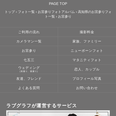
PAGE TOP
撮影可能になっていない日程に希望日時がある場合でも

トップ
›
フォト一覧
›
お宮参りフォトアルバム
›
高知県のお宮参りフォ
ト一覧
›
お宮参り
お気軽にご相談いただければ

可能な限りご対応させていただきます。

ご利用の流れ
撮影料金
カメラマン一覧
家族、ファミリー
＊指名料について＊

リピーターさんについては指名料を3,000円にさせていた
お宮参り
ニューボーンフォト
だきますので、お申し込みの際にリピーターであることを
七五三
マタニティフォト
お伝えください

ウェディング
恋人、カップル
※みてねでのご依頼の場合、指名料の変更ができませんの
(前撮り、後撮り)
で、ご了承ください

友達、フレンド
プロフィール写真
よくある質問
お問い合わせ
＊最後に＊

  最後までご覧いただきありがとうございます。

ラブグラフが運営するサービス