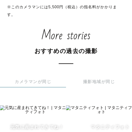
※このカメラマンには5,500円（税込）の指名料がかかりま
きます！

す。
思い出の場所で過ごす時間。家族との時間など節目や日常
で気軽に撮影しませんか？

More stories
＊撮影について＊

おすすめの過去の撮影
　初めての出張撮影で緊張する、不安だなと思われている
方も多いと思います。zoomでの打ち合わせも可能なので、
初めての方でも安心して撮影をしていただけるように、
LINEなどでの打ち合わせを進めさせていただきます😌✉️

カメラマンが同じ
撮影地域が同じ
撮影場所等でお困りの場合にもご相談くださいね。

保育士をしているので子どもの撮影はお任せください✨

◯小物貸し出し

元気に産まれてきてね！
マタニティフォト
七五三の小物(和傘.手毬.毛氈.)
