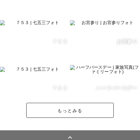
誕生日小物(電動自動車.プロップス.ピアノ.本)などお貸し
できる小物があります🎈

＊交通費について＊

７５３
お宮参り
高知県を対応地域に設定していますが、

交通費をご負担いただければ四国どこでも出張撮影ができ
ます🚗

※ガソリン価格の高騰で高知県内でも西部、東部でいただ
７５３
ハーフバースデー
く場合がありますが、できる限り交通料金以内に収まるよ
うにお伺いさせていただきます。

もっとみる
(参考高速往復料金)

 四国内　3000〜6000円程
