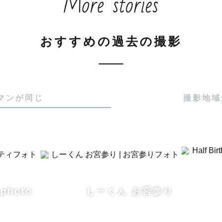
More stories
月生まれ。

おすすめの過去の撮影
道市出身で、

カメラマンです。

マンが同じ
撮影地域
人見知りされない事」

ぁばと仲良くなる事」

おで」？

 photo
しーくん お宮参り
ようと思って

「おで」に。
