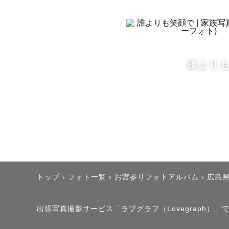
冗談で始ま
そのまま「
定着しまし
誰より
✅写真に込
「この日、
未来のあな
写真を残し
「この日、
トップ
›
フォト一覧
›
お宮参りフォトアルバム
›
広島
そんなふう
思ってもら
出張写真撮影サービス「ラブグラフ（Lovegraph）
届けたいと