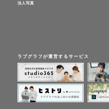
法人写真
「子供が人
緊張しがち
安心して任
お子さまも
ゆっくりペ
ラブグラフが運営するサービス
安心して楽
したいと思
✅スケジュ
日程が×や
場所や時間