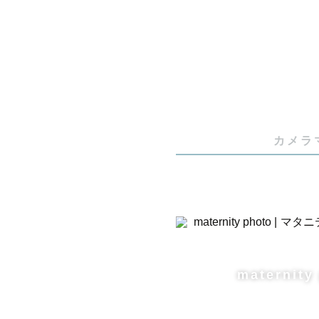
1982年8
広島県の尾
3児のパパ
特技は、

カメラ
「ぜんぜん
「じぃじば
です！

→なんで「
maternity
妻を笑わせ
「おれ」を