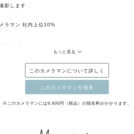
撮影します

メラマン 社内上位10%

定 取得

もっと見る
 取得

ルニューボーン認定 取得

このカメラマンについて詳しく
 _ _ _ _ _ _ _ _ _ _ _ _ _ _ _ _ _ _ _ _ _ _ _ _ _ _

ラマンページの中から、

ていただきありがとうございます。

※このカメラマンには9,900円（税込）の指名料がかかります。
egrapherの「おで」と申します☺️

ってこんな人
