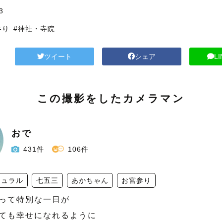
3
参り
#神社・寺院
ツイート
シェア
L
この撮影をしたカメラマン
おで
431件
106件
チュラル
七五三
あかちゃん
お宮参り
って特別な一日が

ても幸せになれるように
