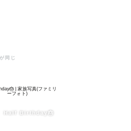
が同じ
Half Birthday🎂