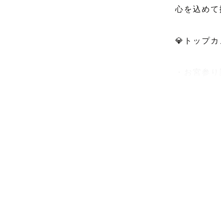
心を込めて
💎トップカ
・お宮参り認
・七五三認定
・ナチュラ
_ _ _ _ _ _
数あるカメ
興味を持っ
中四国Lov
✅「おで」