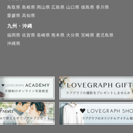
見知りで…」

鳥取県
島根県
岡山県
広島県
山口県
徳島県
香川県
愛媛県
高知県
な撮影も、

九州・沖縄
せていただけるよう

福岡県
佐賀県
長崎県
熊本県
大分県
宮崎県
鹿児島県
、ご家族も、

沖縄県
ースで大丈夫です。

しんでもらえる時間に

っています。

ールについて

△になっている日でも、

によっては撮影可能な日もあります。
