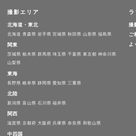
に家族のあたたかさや

撮影エリア
ラ
られる一枚を、

北海道・東北
撮
ます。

北海道
青森県
岩手県
宮城県
秋田県
山形県
福島県
ご
よ
て

関東
茨城県
栃木県
群馬県
埼玉県
千葉県
東京都
神奈川県
山梨県
ての撮影が、

東海
「楽しかった」で

長野県
岐阜県
静岡県
愛知県
三重県
うに。

気づくりを

北陸
ます。

新潟県
富山県
石川県
福井県
関西
のが苦手…」

滋賀県
京都府
大阪府
兵庫県
奈良県
和歌山県
自然になりがち…」

中四国