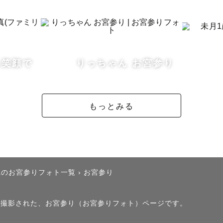
った呼び名が、

おでさん」に

た。

も笑顔で
りっちゃん お宮参り
める想い

撮ってよかった」と、

もっとみる
たに思ってもらえる

たい。

撮ってよかった」――

県のお宮参りフォト一覧
›
お宮参り
に、何年経っても

えるような写真を

」で撮影された、お宮参り（お宮参りフォト）ページです。
思っています。
