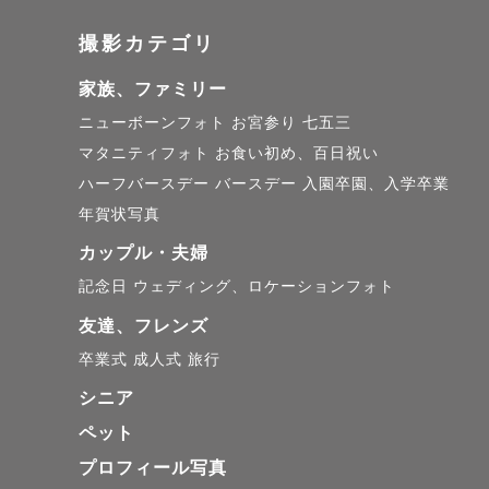
見返すたび
撮影カテゴリ
成長を感じ
家族、ファミリー
大切に残し
ニューボーンフォト
お宮参り
七五三
マタニティフォト
お食い初め、百日祝い
✅撮影につい
ハーフバースデー
バースデー
入園卒園、入学卒業
年賀状写真
はじめまし
カップル・夫婦
不安よりも
記念日
ウェディング、ロケーションフォト
終われるよ
友達、フレンズ
心地よい空
卒業式
成人式
旅行
心がけてい
シニア
ペット
「撮られる
プロフィール写真
「笑顔が不