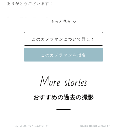
ありがとうございます！

九州ラブグラファーの

もっと見る
『 t o i （とい）』と申します！

このカメラマンについて詳しく
下記をご確認頂き、ご依頼をお願いいたします。

✼••┈┈┈┈┈┈┈┈┈┈┈┈┈┈┈┈••✼

𖤣𖥧𖥣ナチュラルニューボーン認定カメラマン𖥣𖥧𖤣

More stories
（アートニューボーンは承っておりません。）

おすすめの過去の撮影
🌷【 撮影に込める想い 】

過去に戻ることはできませんが、

写真を見返すことによって、

カメラマンが同じ
撮影地域が同じ