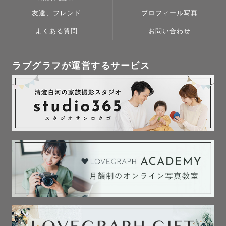
（一度ご相談ください！）

友達、フレンド
プロフィール写真
よくある質問
お問い合わせ
最後までお読みいただきありがとうございます。

皆さんのかけがえのない瞬間を残すお手伝いができること
ラブグラフが運営するサービス
を楽しみにしております！
