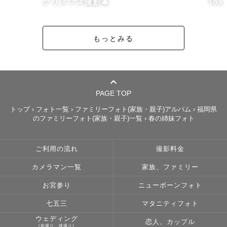
〈　福岡県内　〉　その他地域要相談

クリスマス撮影🎄
Toa
（交通費往復3000円以上の地域は追加交通費をお願いして
おります。）

もっとみる
🌷【 日程について 】

変則的なスケジュールのため、HP上でのスケジュールはほ
とんど×にしております。

PAGE TOP
スケジュールが△や×でも対応可の場合も

トップ
›
フォト一覧
›
ファミリーフォト(家族・親子)アルバム
›
福岡県
のファミリーフォト(家族・親子)一覧
›
春の姉妹フォト
ございますので、インスタよりお気軽にお問合せください
☺️

ご利用の流れ
撮影料金
カメラマン一覧
家族、ファミリー
🌷【 注意事項 】

・ストロボなどのライティング撮影は対応しておりませ
お宮参り
ニューボーンフォト
ん。

七五三
マタニティフォト
・車を保有していないため、公共交通機関でお伺いできる
ウェディング
恋人、カップル
範囲のみの撮影になります。

(前撮り、後撮り)