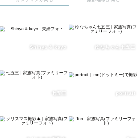
沢山の出来事を思い出すことが出来ると思います。

見返した時にその時の暖かさや優しさ、

様々な思い出を感じられるような写真を

撮影したいと思っています☺️

Shinya & kayo
ゆなちゃん七五三
🌷【 撮影について 】

事前にLINEやzoomにて、丁寧にヒアリングを行いますの
で「撮りたいポージング」や「使いたい小道具」などご要
望がありましたら是非お伝えください！

七五三
portrait
ポージングの指示も丁寧にやっていきますので、

不安な方でもお任せください！

🌷【 撮影地域 】
