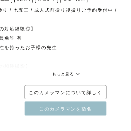
参り / 七五三 / 成人式前撮り後撮りご予約受付中 /

の対応経験◎】

免許 有

性を持ったお子様の先生

の和装撮影】

もっと見る
仕込みのお着物が綺麗に見える角度で撮影◎

直しができるため、着崩れも心配ご無用◎

このカメラマンについて詳しく
の編集】

な色味を生かしつつ、コントラストをしっかりとつけた
🌟
