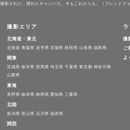
- - - - - - - - - - - - - - 

）」で撮影された、慣れたキャンパス。今もこれからも。（フレンドフォ
撮影エリア
ラ
/ ファミリー撮影について】

北海道・東北
撮
んからの懐かれやすさには自信があります！

北海道
青森県
岩手県
宮城県
秋田県
山形県
福島県
ご
っ子とは全力で遊びながら撮影

よ
関東
知りっ子とは無理のない範囲で距離をとりながらも徐々に
茨城県
栃木県
群馬県
埼玉県
千葉県
東京都
神奈川県


山梨県
達に不安があるお子さんへの対応経験も豊富なため、ど
東海
てお任せください♪

長野県
岐阜県
静岡県
愛知県
三重県
北陸
がぐずっても大丈夫！様子を見ながら、今しかない沢山
新潟県
富山県
石川県
福井県
ょう！

関西