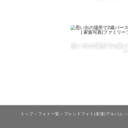
- - - - - - - 
はじめまして
目次

思い出の場所で2歳
①七五三 /
②お宮参り
③成人式 /
④発達凸凹
・写真・撮
・もんちゃ
・撮影エリ
・事前のお
トップ
›
フォト一覧
›
フレンドフォト(友達)アルバム
›