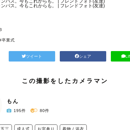
3
#卒業式
ツイート
シェア
L
この撮影をしたカメラマン
もん
195件
80件
七五三
成人式
お宮参り
着物 / 浴衣