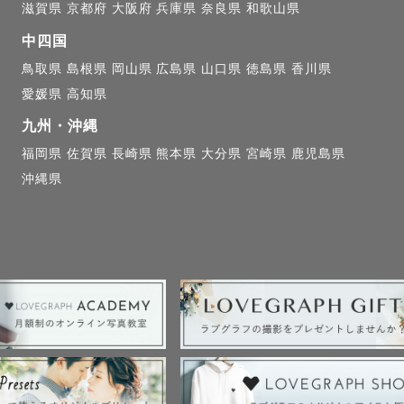
滋賀県
京都府
大阪府
兵庫県
奈良県
和歌山県
写真盛れも考えながら撮影しております。写真に自信の
中四国


鳥取県
島根県
岡山県
広島県
山口県
徳島県
香川県
愛媛県
高知県
ご予約でも大丈夫！撮影許可が降りれば飛んでいけます
九州・沖縄
込みください！◎（初回連絡をメール/LINEにて送りま
福岡県
佐賀県
長崎県
熊本県
大分県
宮崎県
鹿児島県
惑メールに入ってしまうことがあるようですので、こち
沖縄県
いたします。）

- - - - - - - - - - - - - - 

り撮影について】

付け完全お任せOK
