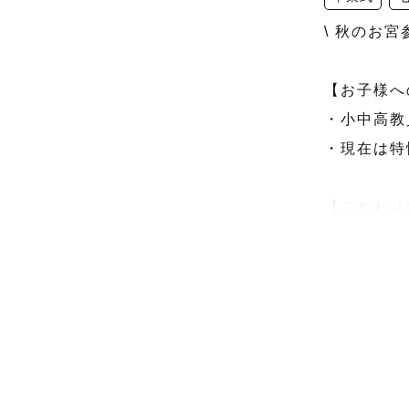
\ 秋のお宮
【お子様へ
・小中高教員
・現在は特
【こだわり
・スタジオ
・簡単なお
【こだわり
ナチュラル
る写真が得意