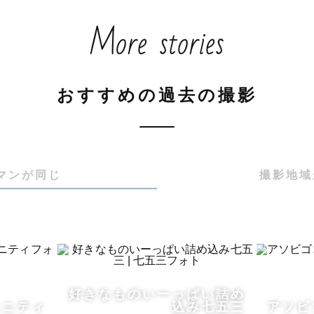
More stories
卒業式】

 後撮り/ 当日 全て対応しております！

卒業式のご依頼ではSNS公開特典をご用意しております♪
【成人式 / 卒業式 撮影について】をご覧ください🙇‍♀️

おすすめの過去の撮影
年4月より”神奈川県”をメインに撮影しております。

マンが同じ
撮影地域
知での撮影は月一ほどの頻度となりますのでご相談いた
間継続的に東海地方でも撮影しておりますので、撮影場
好きなものいーっぱい詰め
タニティ
込み七五三
アソビ