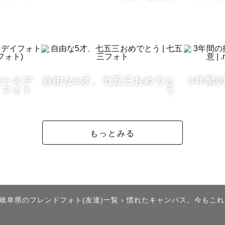
- - - - - - - - - - - - - - 

！”もんちゃん”こと”いとうもえ”と申します🌻

バースデ
自由な5才、七五三おめでと
3年間
 ファミリー撮影について

イフォト
う
撮影について

 卒業式撮影について

っ子について

もっとみる
影への想い

んはこんな人

アについて

打ち合わせについて

岐阜県のフレンドフォト(友達)一覧
›
慣れたキャンパス。今もこれ