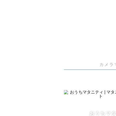
【成人式・
・前撮り /
・成人式・
　詳細は下記
※ 2025
カメラ
　岐阜・愛
いです🍃

（この1年
も◎）

おうちマ