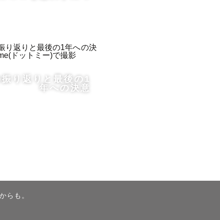
の振り返りと最後の1
年への決意
からも。