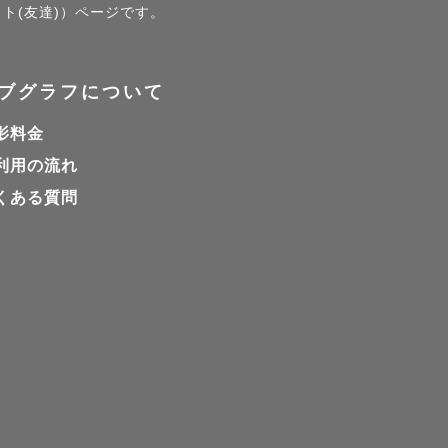
ト(友達)）ページです。
ブグラフについて
影料金
利用の流れ
くある質問
慣れてもら
んなお子様
の表情を残し