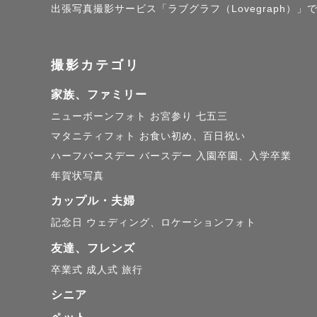
- - - - - - - 
出張写真撮影サービス「ラブグラフ（Lovegraph
撮影カテゴリ
【①七五三 
家族、ファミリー
🌟お子さ
ニューボーンフォト
お宮参り
七五三
マタニティフォト
お食い初め、百日祝い
　⚪︎元気
ハーフバースデー
バースデー
入園卒園、入学卒業
　⚪︎人見
年賀状写真
えるように。
カップル・夫婦
　また、発
記念日
ウェディング、ロケーションフォト
でも安心し
友達、フレンズ
卒業式
成人式
旅行
🌟お子様
シニア
ていきまし