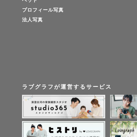
ペット
プロフィール写真
🌟ママの
法人写真
せください
🌟直前の
ず、お申し
の場合、迷
クをお願い
ラブグラフが運営するサービス
- - - - - - - 
【②お宮参
◎産着の着