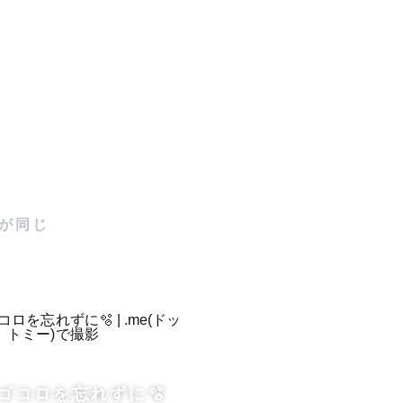


が同じ
だければ幸
所のご相談
ゴコロを忘れずに🫧