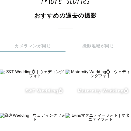
More stories
①事前にどんな写真が撮りたいか僕に伝えていただく。
（一緒に相談しましょう。お電話でもチャットでもOKで
おすすめの過去の撮影
す）

②当日全力で笑っていただく。（僕が全力で笑わせるので
覚悟しておいてください🤩）

カメラマンが同じ
撮影地域が同じ
後日、皆様の笑顔いっぱいの写真があなたの元に届きます
☺️

是非、あなたとあなたの大切な人の笑顔の時間を残すお手
伝いをさせてください。

★交通費について★

S&T Wedding💍
Maternity Wedding💍
東京/神奈川以外の地域についても交通費をいただければど
こでも出張撮影いたします。
