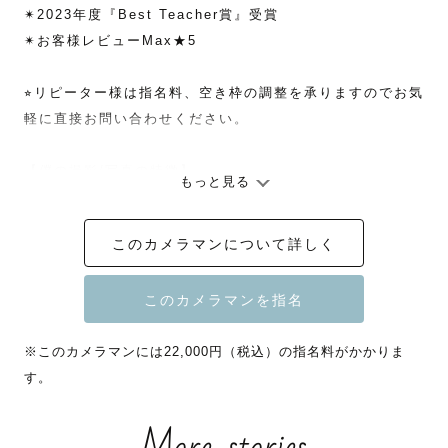
✴︎2023年度『Best Teacher賞』受賞

✴︎お客様レビューMax★5

⭐︎リピーター様は指名料、空き枠の調整を承りますのでお気
軽に直接お問い合わせください。

【僕の撮影/写真の特徴】

もっと見る
何よりも”楽しい撮影”を皆さんに体験していただくことを
大事にしています。

このカメラマンについて詳しく
写真で残す思いと一緒に、折角の機会、撮影自体も一生の
思い出になるように楽しんでいただきたいと思っていま
す。

ライバルは某テーマパークのT○LとU○Jです🎢

※このカメラマンには22,000円（税込）の指名料がかかりま
す。
最高の写真をお届けする為に、皆さんにやっていただくこ
とは2つだけです✌️
