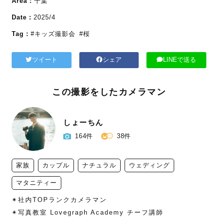
Area：
千葉
Date：
2025/4
Tag：
#キッズ撮影会
#桜
ツイート
シェア
LINEで送る
この撮影をしたカメラマン
しょーちん
164件
38件
家族
カップル
ナチュラル
ウェディング
マタニティー
✴︎社内TOPランクカメラマン

✴︎写真教室 Lovegraph Academy チーフ講師
