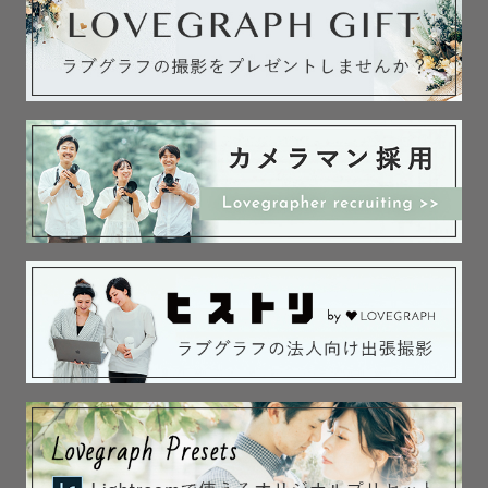
※事前にご相談いただけましたら、お産日が前後した際に
も調整できるよう準備します。

※大きな荷物を持参するため、徒歩10分以上かかる場合、
お迎えに来ていただくか、タクシーを使用させていただく
ことがあります。

※公共交通機関での移動のため、遠方の場合は荷物の郵送
費用のご負担を相談させていただくことがあります。

※ポーズ数を追加したい場合は時間延長オプション（税込
11000円）にて対応させていただきます。

▷撮影可能エリア

東京・神奈川・千葉・埼玉（※）

その他の地域でも交通費をいただければ全国撮影に伺いま
す。

※カメラマン自宅より交通費が往復で3000円以上となる場
合、超過分はお客様にご負担いただいております。