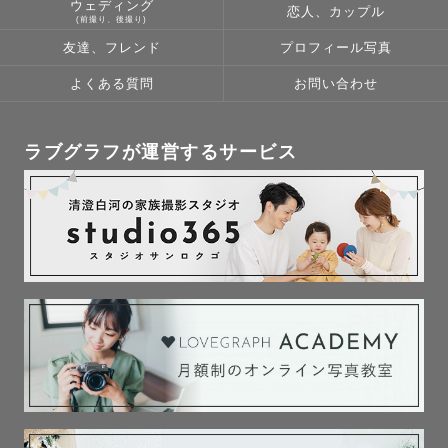
ウェディング
恋人、カップル
(前撮り、後撮り)
下記より2ポーズ撮影可能です。

友達、フレンド
プロフィール写真
＊おくるみ＋カゴ

よくある質問
お問い合わせ
＊おくるみ＋布背景

＊サイドポーズ

＊はだかんぼ＋黒背景/布背景/シフォン背景

ラブグラフが運営するサービス
◎プレミアムポージング

追加オプション(税込11000円)にて撮影可能です。

＊ポテトサック（起き上がりこぼしが立っているようなポ
ーズ）

＊バムアップ（おしりがぷりっと上がるポーズ）

＊チンオンハンズ(いい湯だなポーズ)

※こちらのプランでは日常カットもお撮りしています。

※赤ちゃんが深く眠ってくれやすい生後2週間以内での撮影
がおすすめです。
