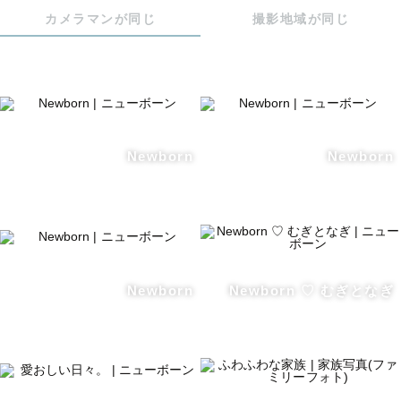
赤ちゃんの時期は一瞬。そして日々成長していきます。

カメラマンが同じ
撮影地域が同じ
うちの子かわいい..！と抱きしめたくなる

成長した未来で、一緒に過ごしてきた時間を振り返る

時を経て見返した時、想いや空気感をふわりと思い出せる

その時その瞬間のかわいいと愛しいが伝わるような写真を
お届けします。

Newborn
Newborn
♡ペット撮影への想い

『大好きなうちの子と一緒にいる”今”を残しませんか？』

人間より駆け足で生きていくペットたちと一緒に過ごす時
Newborn
Newborn ♡ むぎとなぎ
間を儚く大切に感じています。

愛くるしいパピー期、パワフルな成年期、人との生活に馴
染み味が出てくる中年〜老年期。

その子のかわいい姿はもちろん、大切なペットと飼い主様
が一緒に過ごす様子も残しましょう♪
