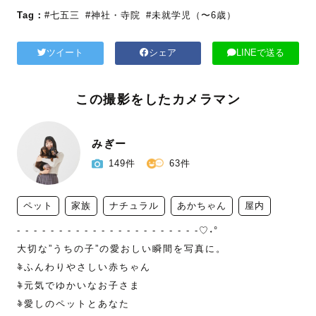
Tag：
#七五三
#神社・寺院
#未就学児（〜6歳）
ツイート
シェア
LINEで送る
この撮影をしたカメラマン
みぎー
149件
63件
ペット
家族
ナチュラル
あかちゃん
屋内
- - - - - - - - - - - - - - - - - - - - - -♡˖°

大切な”うちの子”の愛おしい瞬間を写真に。

𖦞ふんわりやさしい赤ちゃん

𖦞元気でゆかいなお子さま

𖦞愛しのペットとあなた
