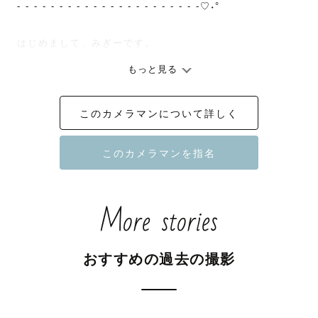
- - - - - - - - - - - - - - - - - - - - - -♡˖°

はじめまして、みぎーです。

もっと見る
ほわほわ穏やかな大きめカメラマン。

胴長で短足なわんこ２匹と暮らしています。

このカメラマンについて詳しく
お子さんやわんちゃん猫ちゃんと仲良くなることが得意で
す！

言語聴覚士として病院勤務していましたのでお話すること
が苦手な方もご安心ください♪

More stories
♡お子さん撮影に込める想い

おすすめの過去の撮影
『とくべつな時も、何気ない日常も、大切な”うちの子”と
の写真はたくさん残してほしい。』
